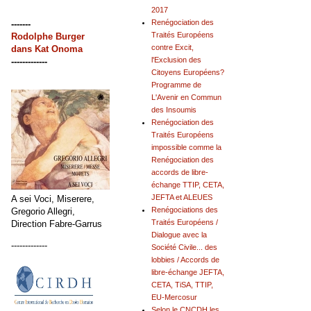
2017
Renégociation des
-------
Traités Européens
Rodolphe Burger
contre Excit,
dans
Kat Onoma
l'Exclusion des
-------------
Citoyens Européens?
Programme de
L'Avenir en Commun
des Insoumis
Renégociation des
Traités Européens
impossible comme la
Renégociation des
accords de libre-
échange TTIP, CETA,
JEFTA et ALEUES
A sei Voci, Miserere,
Renégociations des
Gregorio Allegri,
Traités Européens /
Direction Fabre-Garrus
Dialogue avec la
-------------
Société Civile... des
lobbies / Accords de
libre-échange JEFTA,
CETA, TiSA, TTIP,
EU-Mercosur
Selon le CNCDH les