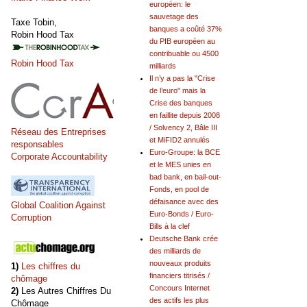
européen: le
sauvetage des
Taxe Tobin,
banques a coûté 37%
Robin Hood Tax
du PIB européen au
contribuable ou 4500
Robin Hood Tax
milliards
Il n’y a pas la "Crise
de l’euro" mais la
Crise des banques
en faillite depuis 2008
/ Solvency 2, Bâle III
Réseau des Entreprises
et MiFID2 annulés
responsables
Euro-Groupe: la BCE
Corporate Accountability
et le MES unies en
bad bank, en bail-out-
Fonds, en pool de
défaisance avec des
Global Coalition Against
Euro-Bonds / Euro-
Corruption
Bills à la clef
Deutsche Bank crée
des milliards de
nouveaux produits
1)
Les chiffres du
financiers titrisés /
chômage
Concours Internet
2)
Les Autres Chiffres Du
des actifs les plus
Chômage