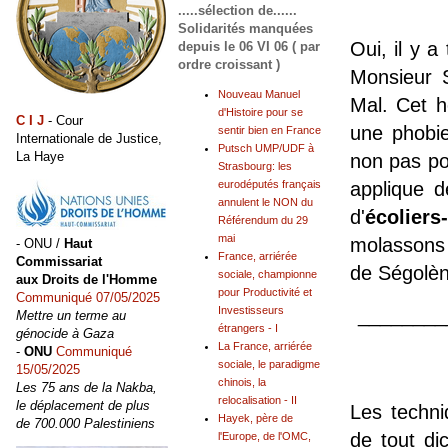
.....sélection de......
Solidarités manquées
Oui, il y 
depuis le 06 VI 06 ( par
ordre croissant )
Monsieur S
Nouveau Manuel
Mal. Cet h
d'Histoire pour se
C I J
- Cour
une phobie
sentir bien en France
Internationale de Justice,
Putsch UMP/UDF à
La Haye
non pas pou
Strasbourg: les
eurodéputés français
applique d
annulent le NON du
d'
écoliers
Référendum du 29
mai
molassons 
- ONU /
Haut
France, arriérée
Commissariat
de Ségolèn
sociale, championne
aux Droits de l'Homme
pour Productivité et
Communiqué 07/05/2025
________
Investisseurs
Mettre un terme au
étrangers - I
génocide à Gaza
La France, arriérée
-
ONU
Communiqué
sociale, le paradigme
15/05/2025
chinois, la
Les 75 ans de la Nakba,
relocalisation - II
le déplacement de plus
Les techni
Hayek, père de
de 700.000 Palestiniens
de tout di
l'Europe, de l'OMC,