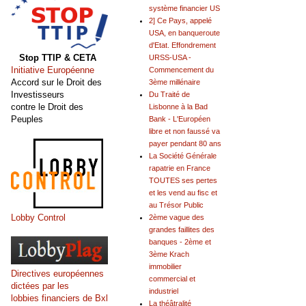
système financier US
2] Ce Pays, appelé
USA, en banqueroute
d'Etat. Effondrement
Stop TTIP & CETA
URSS-USA -
Initiative Européenne
Commencement du
Accord sur le Droit des
3ème millénaire
Investisseurs
Du Traité de
contre le Droit des
Lisbonne à la Bad
Peuples
Bank - L'Européen
libre et non faussé va
payer pendant 80 ans
La Société Générale
rapatrie en France
TOUTES ses pertes
et les vend au fisc et
au Trésor Public
Lobby Control
2ème vague des
grandes faillites des
banques - 2ème et
3ème Krach
immobilier
Directives européennes
commercial et
dictées par les
industriel
lobbies financiers de Bxl
La théâtralité