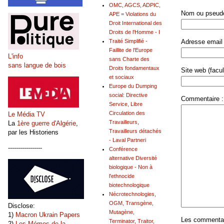
OMC, AGCS, ADPIC,
Nom ou pseudo
APE = Violations du
Droit International des
Droits de l'Homme - I
Adresse email 
Traité Simplifié -
Faillite de l'Europe
L'info
sans Charte des
sans langue de bois
Droits fondamentaux
Site web (facult
et sociaux
Europe du Dumping
social: Directive
Commentaire :
Service, Libre
Circulation des
Le Média TV
Travailleurs,
La
1ère guerre d'Algérie
,
Travailleurs détachés
par les Historiens
- Laval Partneri
-----------------
Conférence
alternative Diversité
biologique - Non à
l'ethnocide
biotechnologique
Nécrotechnologies,
OGM, Transgène,
Disclose:
Mutagène,
1)
Macron Ukrain Papers
Les commentair
Terminator, Traitor,
2)
Les Mémos de la