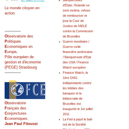
Banqueroutes
d'Etats: l'Islande se
Le monde citoyen en
sent victime, refuse
action
de rembourser et
joue la Cour de
Justice de l'AELE
--------------
contre la Commission
O
bservatoire des
de Bruxelles
P
olitiques
Guerre monétaire /
E
conomiques en
Guerre civile
E
urope
.
financière américaine
Pôle européen de
/ Banqueroute d'Etat
gestion et d'économie
des USA / Finance
(PEGE) Strasbourg
Watch européen
--------------
Finance Watch, la
1ère ONG
indépendante contre
les lobbies des
banques et la
lobbocratie de
O
bservatoire
Bruxelles est
F
rançais des
inaugurée le 1er juillet
C
onjonctures
2011
E
conomiques.
La Fed a payé le bail-
Jean Paul Fitoussi
out de la Société