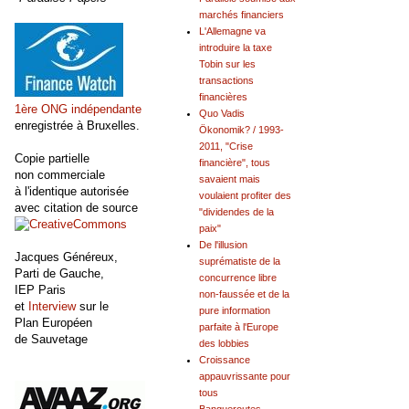
marchés financiers
L'Allemagne va
introduire la taxe
Tobin sur les
transactions
financières
1ère ONG indépendante
Quo Vadis
enregistrée à Bruxelles.
Ökonomik? / 1993-
2011, "Crise
Copie partielle
financière", tous
non commerciale
savaient mais
à l'identique autorisée
voulaient profiter des
avec citation de source
"dividendes de la
paix"
De l'illusion
Jacques Généreux,
suprématiste de la
Parti de Gauche,
concurrence libre
IEP Paris
non-faussée et de la
et
Interview
sur le
pure information
Plan Européen
parfaite à l'Europe
de Sauvetage
des lobbies
Croissance
appauvrissante pour
tous