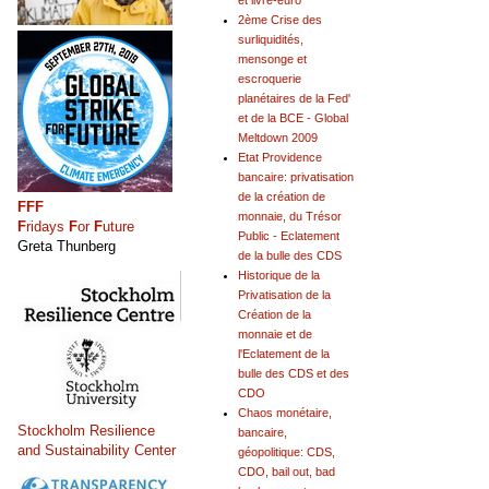
et livre-euro
2ème Crise des
surliquidités,
mensonge et
escroquerie
planétaires de la Fed'
et de la BCE - Global
Meltdown 2009
Etat Providence
bancaire: privatisation
de la création de
FFF
monnaie, du Trésor
F
ridays
F
or
F
uture
Public - Eclatement
Greta Thunberg
de la bulle des CDS
Historique de la
Privatisation de la
Création de la
monnaie et de
l'Eclatement de la
bulle des CDS et des
CDO
Chaos monétaire,
Stockholm Resilience
bancaire,
and Sustainability Center
géopolitique: CDS,
CDO, bail out, bad