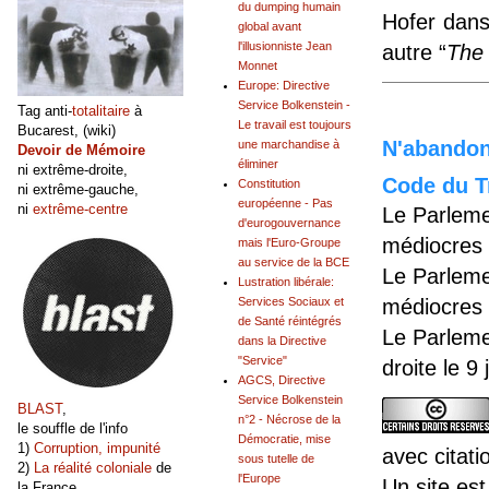
du dumping humain
Hofer dans
global avant
l'illusionniste Jean
autre “
The 
Monnet
Europe: Directive
Service Bolkenstein -
Tag anti-
totalitaire
à
Le travail est toujours
Bucarest, (wiki)
N'abandonn
une marchandise à
Devoir de Mémoire
éliminer
ni extrême-droite,
Code du Tr
Constitution
ni extrême-gauche,
européenne - Pas
ni
extrême-centre
Le Parleme
d'eurogouvernance
médiocres 
mais l'Euro-Groupe
au service de la BCE
Le Parleme
Lustration libérale:
Services Sociaux et
médiocres 
de Santé réintégrés
Le Parleme
dans la Directive
"Service"
droite le 9
AGCS, Directive
Service Bolkenstein
BLAST
,
n°2 - Nécrose de la
le souffle de l'info
Démocratie, mise
1)
Corruption, impunité
avec citati
sous tutelle de
2)
La réalité coloniale
de
l'Europe
Un site est
la France