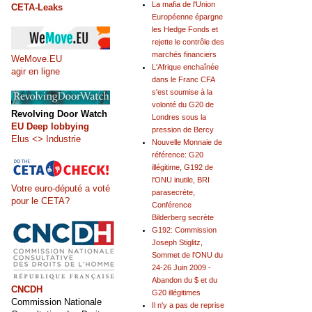
La mafia de l'Union
CETA-Leaks
Européenne épargne
les Hedge Fonds et
rejette le contrôle des
marchés financiers
WeMove.EU
L'Afrique enchaînée
agir en ligne
dans le Franc CFA
s'est soumise à la
volonté du G20 de
Revolving Door Watch
Londres sous la
EU Deep lobbying
pression de Bercy
Elus <> Industrie
Nouvelle Monnaie de
référence: G20
illégitime, G192 de
l'ONU inutile, BRI
Votre euro-député a voté
parasecrète,
pour le CETA?
Conférence
Bilderberg secrète
G192: Commission
Joseph Stiglitz,
Sommet de l'ONU du
24-26 Juin 2009 -
Abandon du $ et du
CNCDH
G20 illégitimes
Commission Nationale
Il n'y a pas de reprise