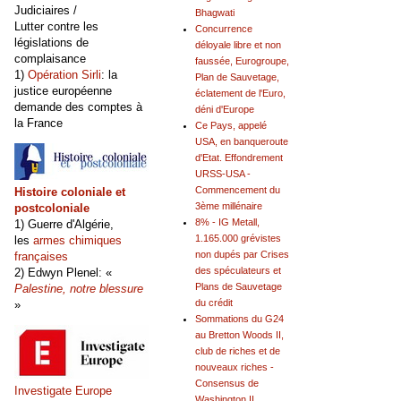
Judiciaires /
Bhagwati
Lutter contre les
Concurrence
législations de
déloyale libre et non
complaisance
faussée, Eurogroupe,
1)
Opération Sirli
: la
Plan de Sauvetage,
justice européenne
éclatement de l'Euro,
demande des comptes à
déni d'Europe
la France
Ce Pays, appelé
USA, en banqueroute
d'Etat. Effondrement
URSS-USA -
Commencement du
Histoire coloniale et
3ème millénaire
postcoloniale
8% - IG Metall,
1) Guerre d'Algérie,
1.165.000 grévistes
les
armes chimiques
non dupés par Crises
françaises
des spéculateurs et
2) Edwyn Plenel: «
Plans de Sauvetage
Palestine, notre blessure
du crédit
»
Sommations du G24
au Bretton Woods II,
club de riches et de
nouveaux riches -
Consensus de
Investigate Europe
Washington II