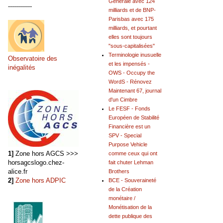
Générale avec 124
------------
milliards et de BNP-
Parisbas avec 175
milliards, et pourtant
elles sont toujours
"sous-capitalisées"
Terminologie inusuelle
Observatoire des
et les impensés -
inégalités
OWS - Occupy the
WordS - Rénovez
Maintenant 67, journal
d'un Cimbre
Le FESF - Fonds
Européen de Stabilité
Financière est un
SPV - Special
Purpose Vehicle
1]
Zone hors AGCS >>>
comme ceux qui ont
horsagcslogo.chez-
fait chuter Lehman
alice.fr
Brothers
2]
Zone hors ADPIC
BCE - Souveraineté
de la Création
monétaire /
Monétisation de la
dette publique des