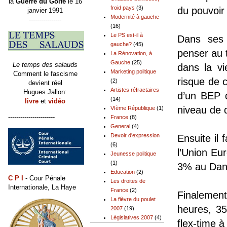
la
Guerre du Golfe
le 16
froid pays
(3)
du pouvoir 
janvier 1991
Modernité à gauche
----------------
(16)
Le PS est-il à
Dans ses
gauche?
(45)
penser au 
La Rénovation, à
Gauche
(25)
Le temps des salauds
dans la vi
Marketing politique
Comment le fascisme
risque de c
(2)
devient réel
Artistes réfractaires
Hugues Jallon:
d’un BEP 
(14)
livre
et
vidéo
niveau de
VIème République
(1)
-----------------------
France
(8)
General
(4)
Devoir d'expression
Ensuite il 
(6)
l’Union Eu
Jeunesse politique
(1)
3% au Dan
Education
(2)
C P I
- Cour Pénale
Les droites de
Internationale, La Haye
France
(2)
Finalement
La fièvre du poulet
heures, 3
2007
(19)
Législatives 2007
(4)
flex-time à