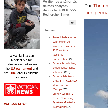
Vérifier les antériorités
Par
Thomas
de mes analyses
depuis le 06 VI 06 >>>
Lien perm
Rechercher 1 mot
Thèmes
Post-globalisation et
submersion du
fascisme à partir de
2025 après le
fascisme
Tanya Haj-Hassan,
d'atmosphère
(9)
Medical Aid for
Economie de bulles,
Palestinians, adresses
crises systémiques,
the
EU parliament
and
subprime
(213)
the
UNO
about childrens
Accords bilatéraux
in Gaza
OMC TTIP CETA EU-
Mercosur avec
l'Europe
(37)
Bretton Woods II,
Green New Deal,
Système Monétaire
VATICAN NEWS
International
(26)