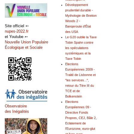
Développement
prudentiel durable -
Mythologie de Bretton
Woods 2 -
Site officiel ➳
Banqeroute d'État
nupes-2022.fr
des USA
et Youtube ➳
Le G20 oublie la Taxe
Nouvelle Union Populaire
Tobin Spahn contre
Écologique et Sociale
les spéculations
systémiques et la
Taxe Tobin
Elections
Européennes 2009 -
Traité de Lisbonne et
"les services...",
retour du Titre III du
TCE et de
Bolkenstein
Elections
Observatoire
Européennes 09 -
des Inégalités
Directive Fonds
Propres, CEJ, Bâle 2,
Eclatement de
l'Eurozone, euro-glut