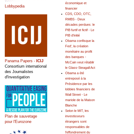
économique et
Lobbypedia
financier
CDS, CDO, OTC,
RMBS - Deux
décades perdues: le
PIB furtif et fictif - Le
PIB d'initié
Obama confisque la
Fed', la création
monétaire au profit
des banques -
Panama Papers -
ICIJ
McCain veut rétablir
Consortium international
le Glass-Steagall Act
des Journalistes
Obama a été
d'Investigation
entreposé à la
Présidence par les
lobbies financiers de
Wall Street - Le
mariole de la Maison
Blanche
Selon le MIT, les
Plan de sauvetage
investisseurs
pour l'Eurozone
étrangers sont
responsables de
l'effondrement du