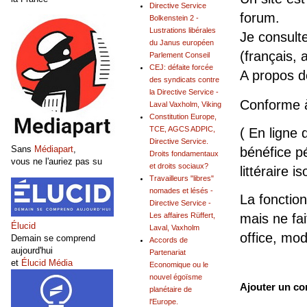
Directive Service
forum.
Bolkenstein 2 -
Lustrations libérales
Je consult
du Janus européen
(français, 
Parlement Conseil
CEJ: défaite forcée
A propos 
des syndicats contre
la Directive Service -
Conforme 
Laval Vaxholm, Viking
Constitution Europe,
TCE, AGCS ADPIC,
( En ligne 
Directive Service.
Sans
Médiapart
,
bénéfice pé
Droits fondamentaux
vous ne l'auriez pas su
et droits sociaux?
littéraire is
Travailleurs "libres"
nomades et lésés -
La fonction
Directive Service -
mais ne fai
Les affaires Rüffert,
Élucid
Laval, Vaxholm
office, mo
Demain se comprend
Accords de
aujourd'hui
Partenariat
et
Élucid Média
Economique ou le
nouvel égoïsme
Ajouter un c
planétaire de
l'Europe.