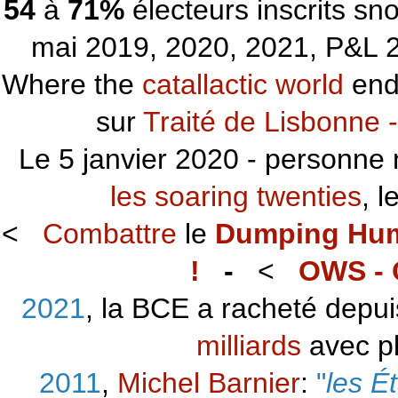
54
à
71%
électeurs inscrits s
mai 2019, 2020, 2021, P&L 2
Where the
catallactic world
ends
sur
Traité de Lisbonne -
Le 5 janvier 2020 - personne 
les soaring twenties
, 
<
Combattre
le
Dumping Hu
!
-
<
OWS - 
2021
, la BCE a racheté depu
milliards
avec p
2011
,
Michel Barnier
:
"
les É