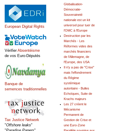
Globalisation-
Démocratie-
Souveraineté
nationale est un kit
universel pour tuer de
European Digital Rights
l'OMC à l'Europe
Destruction par les
Marchés - Les
Réformes vides des
Vérifier
Absentéisme
marchés financiers
de vos Euro-Députés
de l'Allemagne, de
l'Europe, des USA
Il n'y a pas de "Crise"
mais l'effondrement
du Régime
systémique
Banque de
autoritaire - Bulles
semences traditionnelles
Echoïques, Suite de
Krachs majeurs
Les 27 créent le
Mécanisme
Permanent de
Tax Justice Network
Gestion de Crise et
"
Offshore leaks
"
une Euro-Zone
"
Paradise Papers
"
Parallèle soumise aux