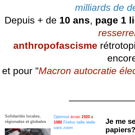
milliards de d
Depuis + de
10 ans
,
page 1 l
resserre
anthropofascisme
rétrotop
encore
et pour "
Macron autocratie éle
____________
Solidarités locales,
Optimisé
écran
1920 x
Je me se
régionales et globales
1080
Firefox taille réelle
sans zoom
papiers