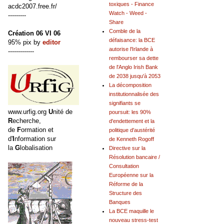
toxiques - Finance
acdc2007.free.fr/
Watch - Weed -
---------
Share
Comble de la
Création 06 VI 06
défaisance: la BCE
95% pix by
editor
autorise l'Irlande à
-------------
rembourser sa dette
de l'Anglo Irish Bank
de 2038 jusqu'à 2053
La décomposition
institutionnalisée des
signifiants se
www.urfig.org
U
nité de
poursuit: les 90%
R
echerche,
d'endettement et la
de
F
ormation et
politique d'austérité
d'
I
nformation sur
de Kenneth Rogoff
la
G
lobalisation
Directive sur la
Résolution bancaire /
Consultation
Européenne sur la
Réforme de la
Structure des
Banques
La BCE maquille le
nouveau stress-test