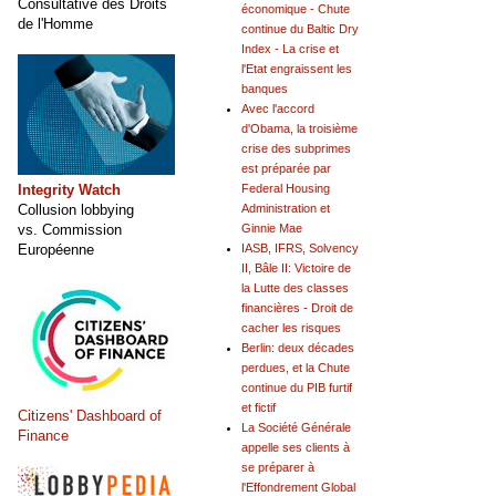
Consultative des Droits
économique - Chute
de l'Homme
continue du Baltic Dry
Index - La crise et
l'Etat engraissent les
banques
Avec l'accord
d'Obama, la troisième
crise des subprimes
est préparée par
Integrity Watch
Federal Housing
Collusion lobbying
Administration et
vs. Commission
Ginnie Mae
Européenne
IASB, IFRS, Solvency
II, Bâle II: Victoire de
la Lutte des classes
financières - Droit de
cacher les risques
Berlin: deux décades
perdues, et la Chute
continue du PIB furtif
et fictif
Citizens' Dashboard of
La Société Générale
Finance
appelle ses clients à
se préparer à
l'Effondrement Global