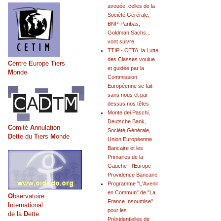
avouée, celles de la
Société Gérérale,
BNP-Paribas,
Goldman Sachs...
vont suivre
TTIP - CETA, la Lutte
des Classes voulue
C
entre
E
urope
T
iers
et guidée par la
M
onde
Commission
Européenne se fait
sans nous et par-
dessus nos têtes
Monte dei Paschi,
Deutsche Bank,
C
omité
A
nnulation
Société Générale,
D
ette du
T
iers
M
onde
Union Européenne
Bancaire et les
Primaires de la
Gauche - l'Europe
Providence Bancaire
Programme "L'Avenir
en Commun" de "La
O
bservatoire
France Insoumise"
I
nternational
pour les
de la
D
ette
Présidentielles de