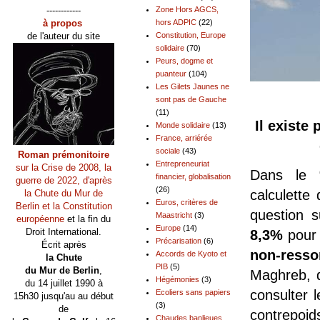
------------
Zone Hors AGCS,
à propos
hors ADPIC
(22)
de l'auteur du site
Constitution, Europe
solidaire
(70)
Peurs, dogme et
puanteur
(104)
Les Gilets Jaunes ne
sont pas de Gauche
(11)
Il existe
Monde solidaire
(13)
France, arriérée
sociale
(43)
Roman prémonitoire
Entrepreneuriat
sur la Crise de 2008, la
Dans le 
financier, globalisation
guerre de 2022, d'après
(26)
calculette
la Chute du Mur de
Euros, critères de
Berlin et la Constitution
question s
Maastricht
(3)
européenne
et la fin du
Europe
(14)
Droit International.
8,3%
pour 
Précarisation
(6)
Écrit après
non-resso
Accords de Kyoto et
la Chute
PIB
(5)
du Mur de Berlin
,
Maghreb, d
Hégémonies
(3)
du 14 juillet 1990 à
consulter l
Ecoliers sans papiers
15h30 jusqu'au au début
(3)
de
contrepoids
Chaudes banlieues,