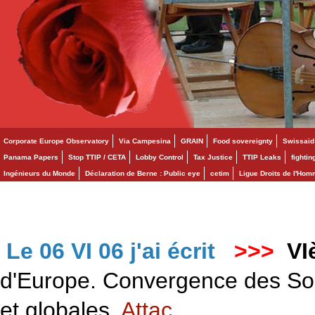
Corporate Europe Observatory
Via Campesina
GRAIN
Food sovereignty
Swissaid
Panama Papers
Stop TTIP / CETA
Lobby Control
Tax Justice
TTIP Leaks
fighti
Ingénieurs du Monde
Déclaration de Berne : Public eye
cetim
Ligue Droits de l'Ho
Le 06 VI 06 j'ai écrit
>>>
VI
d'Europe. Convergence des Solid
et globales.
Attac