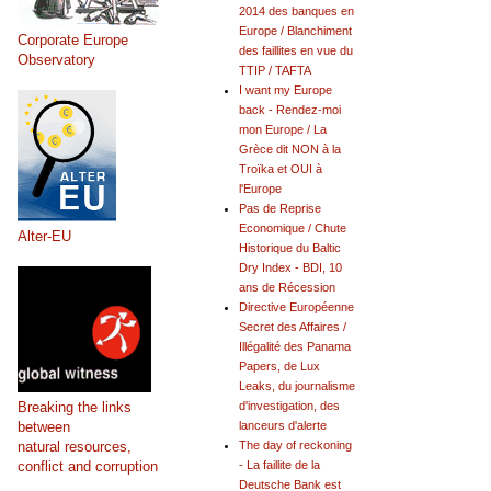
2014 des banques en
Europe / Blanchiment
Corporate Europe
des faillites en vue du
Observatory
TTIP / TAFTA
I want my Europe
back - Rendez-moi
mon Europe / La
Grèce dit NON à la
Troïka et OUI à
l'Europe
Pas de Reprise
Economique / Chute
Alter-EU
Historique du Baltic
Dry Index - BDI, 10
ans de Récession
Directive Européenne
Secret des Affaires /
Illégalité des Panama
Papers, de Lux
Leaks, du journalisme
Breaking the links
d'investigation, des
between
lanceurs d'alerte
natural resources,
The day of reckoning
conflict and corruption
- La faillite de la
Deutsche Bank est