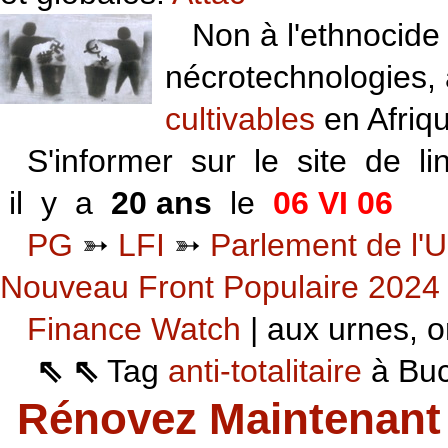
Non à l'ethnocide 
nécrotechnologies,
cultivables
en Afriq
S'informer sur le site de li
il y a
20 ans
le
06 VI 06
PG
➳
LFI
➳
Parlement de l'U
Nouveau Front Populaire 2024
Finance Watch
| aux urnes, on
⇖ ⇖
Tag
anti-totalitaire
à Buca
Rénovez Maintenant 