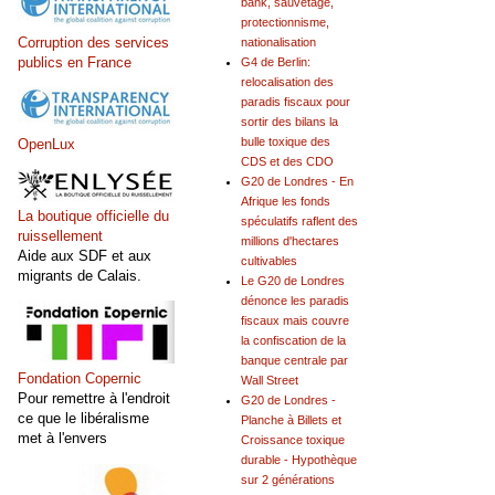
bank, sauvetage,
protectionnisme,
Corruption des services
nationalisation
publics en France
G4 de Berlin:
relocalisation des
paradis fiscaux pour
sortir des bilans la
bulle toxique des
OpenLux
CDS et des CDO
G20 de Londres - En
Afrique les fonds
La boutique officielle du
spéculatifs raflent des
ruissellement
millions d'hectares
Aide aux SDF et aux
cultivables
migrants de Calais.
Le G20 de Londres
dénonce les paradis
fiscaux mais couvre
la confiscation de la
banque centrale par
Fondation Copernic
Wall Street
Pour remettre à l'endroit
G20 de Londres -
ce que le libéralisme
Planche à Billets et
met à l'envers
Croissance toxique
durable - Hypothèque
sur 2 générations