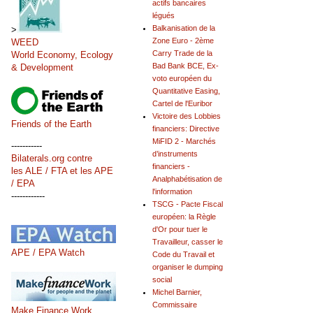
actifs bancaires
légués
Balkanisation de la
>
Zone Euro - 2ème
WEED
Carry Trade de la
World Economy, Ecology
Bad Bank BCE, Ex-
& Development
voto européen du
Quantitative Easing,
Cartel de l'Euribor
Victoire des Lobbies
Friends of the Earth
financiers: Directive
MiFID 2 - Marchés
-----------
d’instruments
Bilaterals.org contre
financiers -
les ALE / FTA et les APE
Analphabétisation de
/ EPA
l'information
------------
TSCG - Pacte Fiscal
européen: la Règle
d'Or pour tuer le
Travailleur, casser le
APE / EPA Watch
Code du Travail et
organiser le dumping
social
Michel Barnier,
Commissaire
Make Finance Work