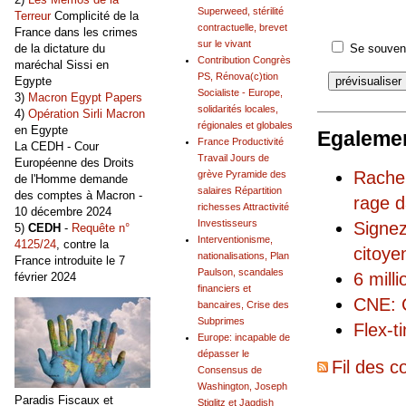
Superweed, stérilité
Terreur
Complicité de la
contractuelle, brevet
France dans les crimes
sur le vivant
de la dictature du
Se souveni
Contribution Congrès
maréchal Sissi en
PS, Rénova(c)tion
Egypte
Socialiste - Europe,
3)
Macron Egypt Papers
solidarités locales,
4)
Opération Sirli Macron
régionales et globales
en Egypte
Egalemen
France Productivité
La CEDH - Cour
Travail Jours de
Européenne des Droits
Rachel
grève Pyramide des
de l'Homme demande
salaires Répartition
des comptes à Macron -
rage d
richesses Attractivité
10 décembre 2024
Investisseurs
Signez
5)
CEDH
-
Requête n°
Interventionisme,
4125/24
, contre la
citoye
nationalisations, Plan
France introduite le 7
Paulson, scandales
6 mill
février 2024
financiers et
CNE: C
bancaires, Crise des
Subprimes
Flex-t
Europe: incapable de
dépasser le
Fil des c
Consensus de
Washington, Joseph
Paradis Fiscaux et
Stiglitz et Jagdish