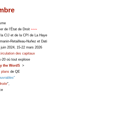
imbre
isme
er de l’État de Droit
~~~
 la CIJ et de la CPI de La Haye
manin-Retailleau-Nuñez et Dati
 juin 2024, 15-22 mars 2026
circulation des capitaux
s-20 où tout explose
y the WordS
>
 plans
de QE
ouvrables
"
roite
",
ce