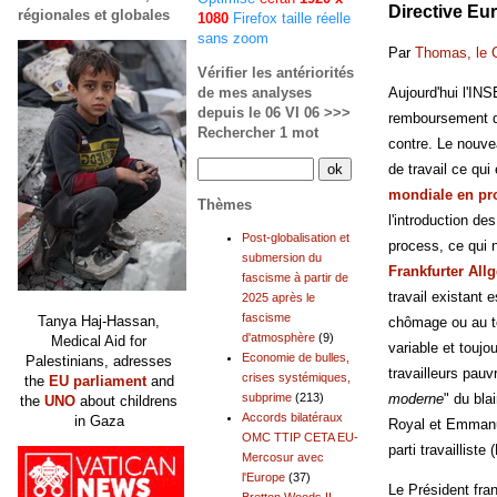
Directive Eu
régionales et globales
1080
Firefox taille réelle
sans zoom
Par
Thomas, le 
Vérifier les antériorités
de mes analyses
Aujourd'hui l'IN
depuis le 06 VI 06 >>>
remboursement de
Rechercher 1 mot
contre. Le nouve
de travail ce qu
mondiale en pro
Thèmes
l'introduction d
Post-globalisation et
process, ce qui 
submersion du
Frankfurter All
fascisme à partir de
travail existant 
2025 après le
fascisme
Tanya Haj-Hassan,
chômage ou au te
d'atmosphère
(9)
Medical Aid for
variable et touj
Economie de bulles,
Palestinians, adresses
travailleurs pauv
crises systémiques,
the
EU parliament
and
moderne
" du bla
subprime
(213)
the
UNO
about childrens
Accords bilatéraux
in Gaza
Royal et Emmanue
OMC TTIP CETA EU-
parti travaillist
Mercosur avec
l'Europe
(37)
Le Président fran
Bretton Woods II,