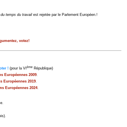
du temps du travail
est rejetée par le Parlement Européen.!
rgumentez, votez!
ème
ter !
(pour la VI
République)
ons Européennes 2009
.
ns Européennes 2019
.
ons Européennes 2024
.
ce.
is).