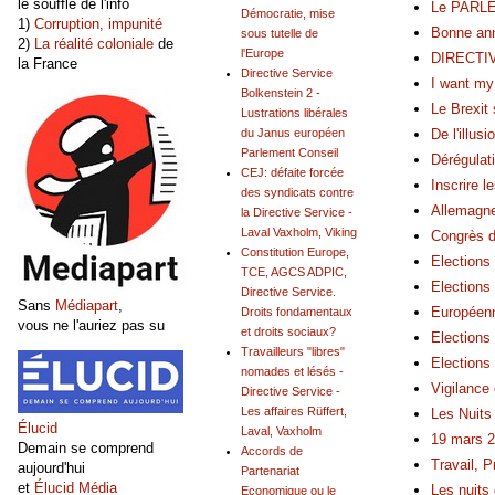
le souffle de l'info
Le PARLE
Démocratie, mise
1)
Corruption, impunité
Bonne ann
sous tutelle de
2)
La réalité coloniale
de
l'Europe
DIRECTIVE
la France
Directive Service
I want my
Bolkenstein 2 -
Le Brexit
Lustrations libérales
De l'illus
du Janus européen
Parlement Conseil
Dérégulat
CEJ: défaite forcée
Inscrire l
des syndicats contre
Allemagne:
la Directive Service -
Laval Vaxholm, Viking
Congrès d
Constitution Europe,
Elections
TCE, AGCS ADPIC,
Elections
Directive Service.
Sans
Médiapart
,
Européenn
Droits fondamentaux
vous ne l'auriez pas su
et droits sociaux?
Elections
Travailleurs "libres"
Elections
nomades et lésés -
Vigilance
Directive Service -
Les affaires Rüffert,
Les Nuits 
Élucid
Laval, Vaxholm
19 mars 2
Demain se comprend
Accords de
Travail, P
aujourd'hui
Partenariat
et
Élucid Média
Les nuits 
Economique ou le