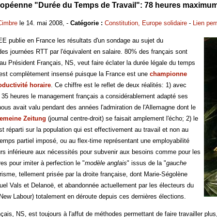
ropéenne "Durée du Temps de Travail": 78 heures maximu
Cimbre
le 14. mai 2008, -
Catégorie :
Constitution, Europe solidaire
-
Lien pe
SEE publie en France les résultats d'un sondage au sujet du
s journées RTT par l'équivalent en salaire. 80% des français sont
au Président Français, NS, veut faire éclater la durée légale du temps
i est complètement insensé puisque la France est une
championne
ductivité horaire
. Ce chiffre est le reflet de deux réalités: 1) avec
es 35 heures le management français a considérablement adapté ses
nous avait valu pendant des années l'admiration de l'Allemagne dont le
gemeine Zeitung
(journal centre-droit) se faisait amplement l'écho; 2) le
est réparti sur la population qui est effectivement au travail et non au
mps partiel imposé, ou au flex-time représentant une employabilité
ours inférieure aux nécessités pour subvenir aux besoins comme pour les
res pour imiter à perfection le "
modèle anglais
" issus de la "
gauche
irisme, tellement prisée par la droite française, dont Marie-Ségolène
l Vals et Delanoë, et abandonnée actuellement par les électeurs du
e (New Labour) totalement en déroute depuis ces dernières élections.
çais, NS, est toujours à l'affut de méthodes permettant de faire travailler plu