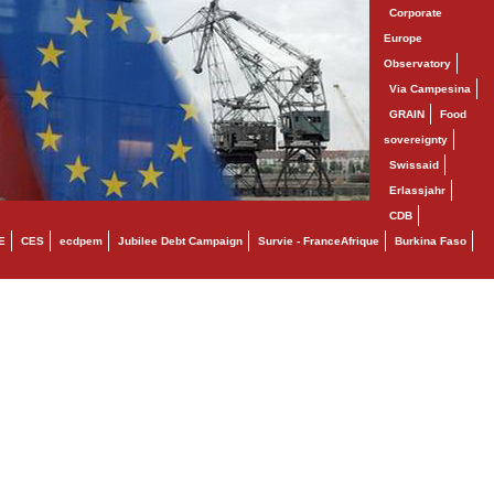
Corporate
Europe
Observatory
Via Campesina
GRAIN
Food
sovereignty
Swissaid
Erlassjahr
CDB
E
CES
ecdpem
Jubilee Debt Campaign
Survie - FranceAfrique
Burkina Faso