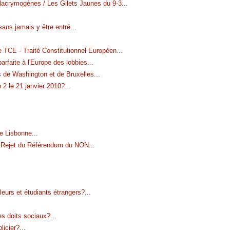
rymogènes / Les Gilets Jaunes du 9-3
...
ns jamais y être entré
...
e TCE - Traité Constitutionnel Européen
...
parfaite à l'Europe des lobbies
...
s de Washington et de Bruxelles
...
 2 le 21 janvier 2010?
...
de Lisbonne
...
u Rejet du Référendum du NON
...
leurs et étudiants étrangers?
...
des doits sociaux?
...
licier?
...