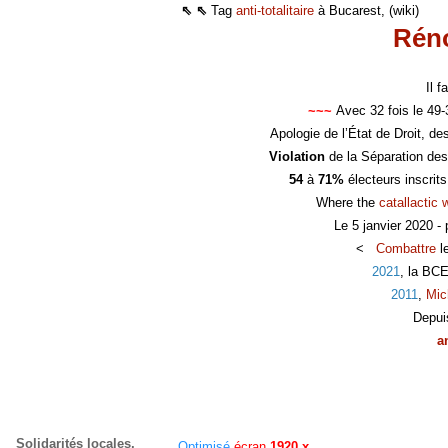
⇖ ⇖
Tag
anti-totalitaire
à Bucarest, (wiki)
Réno
Il 
~~~
Avec 32 fois le 49
Apologie de l’État de Droit, d
Violation
de la Séparation des
54
à
71%
électeurs inscrit
Where the
catallactic 
Le 5 janvier 2020 -
<
Combattre
l
2021
, la BC
2011
,
Mic
Depui
a
Solidarités locales,
Optimisé
écran
1920 x