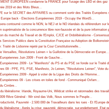
MENT EUROPEEN condamne la FRANCE pour l'usage des LBD et des gaz lac
ée 2019 et des Mots Bleus
...
 sur le SECRET des AFFAIRES ou comment sortir des Traités Européens sa
 Europe back - Elections Européennes 2019 - Occupy the WordS
...
 sera contourné comme le NON, le NEJ et le NO irlandais du référendum sur l
ion suprématiste de la concurrence libre non-faussée et de la pure information 
ion du marché du Travail et de l'Emploi, CJCE et Ordolibéralisme - Consensu
es Services Publics dans la Constitution Française ou Adoption de Bolkenstein
 Traité de Lisbonne rejeté par la Cour Constitutionnelle
...
e Versailles, Résolutions Leinen = la Guillotine de la Démocratie en Europe
...
 Européennes Juin 2009 - Front de Gauche
...
 Européennes 2009 - Le "Manifesto" du PS et du PSE se fonde sur le Traité 
es 09 - PPE, PS, PSE, Manifesto, Jo Leinen, "Résolutions Leinen", Vote d
 Européennes 2009 - Appel à voter de la Ligue des Droits de l'Homme
...
 Européennes 09 - Les crises en toiles de fond - Communiqué Oxfam
...
 du Cimbre
...
du libéralisme: Irlande, Royaume-Uni, Wildcat strike et ratonnades des travail
009 Rêve Général - Wir sind das Volk, Nous sommes le Peuple
...
roductivité, Pauvreté - 2.500.000 de Travailleurs dans les rues - Et l'Europe 
du libéralisme - Après la crise: pauvreté, démocratie, sur-endettement, Etat po