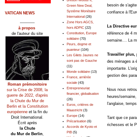
besoin de s'agite
Green New Deal,
Système Monétaire
confiance à l'Eu
VATICAN NEWS
International
(26)
------------
Zone Hors AGCS,
La Directive e
à propos
hors ADPIC
(22)
référence de 4 m
de l'auteur du site
Constitution, Europe
solidaire
(70)
semaine.... La mo
Peurs, dogme et
puanteur
(104)
Travailler plus
Les Gilets Jaunes ne
sont pas de Gauche
des ménages a été
(11)
importante. L'ori
Monde solidaire
(13)
gestion des para
France, arriérée
sociale
(43)
Roman prémonitoire
Entrepreneuriat
Nous nous retrou
sur la Crise de 2008, la
financier, globalisation
guerre de 2022, d'après
heures/semaine, p
(26)
la Chute du Mur de
l'anglaise, temps
Euros, critères de
Berlin et la Constitution
Maastricht
(3)
européenne
et la fin du
Europe
(14)
Droit International.
Tant que ce param
Précarisation
(6)
Écrit après
richesses et le 
Accords de Kyoto et
la Chute
PIB
(5)
du Mur de Berlin
,