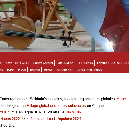
s
Stop TTIP / CETA
Lobby Control
Tax Justice
TTIP Leaks
fighting FTAs, ALE, AP
mme
ICRA
FARM
ROPPA
UPADI
Afrique XXI
Africa Intelligence
onvergence des Solidarités sociales, locales, régionales et globales.
Attac
technologies, au
Pillage global des terres cultivables
en Afrique
zM67
mis en ligne il y a
20 ans
le
06 VI 06
➳
Nupes-2022-23
➳
Nouveau Front Populaire 2024
at de Droit !