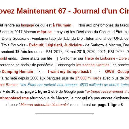
vez Maintenant 67 - Journal d'un C
faut rendre au
langage
ce qui est
à l'humain
. Non aux phéromones du fasc
-3 depuis 2017 Macron
méprise
le pays et les Décisions du Conseil d’État, pili
es Droits Sociaux et Fondamentaux de l'EU, du Droit International de l'ONU, de
 Trois Pouvoirs -
Exécutif, Législatif, Judiciaire
- de Sarkozy à Macron, Dar
s snobent
18 fois
les urnes: P&L 2017, 26 mai 2019, 2020, 2021, P&L 2022, 9
world
ends... there starts our life
|
S'informer sur
Traité de Lisbonne - Libre 
 personne ne parlait de pandémie - j'annonçais
les soaring twenties
, les année
e
Dumping Humain
> -
I want my Europe back !
-
<
OWS - Occup
E a racheté depuis 2008 aux banques plus de
17.000 milliards
avec plus de
20
hel Barnier
:
"
les États ont racheté aux banques 4500 milliards de dettes irréc
s + de
10 ans
,
page 1 ligne 1 et 6
de Google pour "
extrême resserrement à d
nthropofascisme
rétrotopique de Macron, le mot qui n'a pas encore d'existen
et pour "
Macron autocratie électorale
" mon site est
en page 1 ligne 8
_____________________________