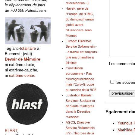
relocalisation - II
le déplacement de plus
Hayek, père de
de 700.000 Palestiniens
l'Europe, de l'OMC,
du dumping humain
global avant
l'illusionniste Jean
Monnet
Europe: Directive
Service Bolkenstein -
Tag anti-
totalitaire
à
Le travail est toujours
Bucarest, (wiki)
une marchandise à
Devoir de Mémoire
éliminer
Les commentair
ni extrême-droite,
Constitution
ni extrême-gauche,
européenne - Pas
ni
extrême-centre
d'eurogouvernance
Se souveni
mais l'Euro-Groupe
au service de la BCE
Lustration libérale:
Services Sociaux et
de Santé réintégrés
Egalement dan
dans la Directive
"Service"
AGCS, Directive
Younous O
Service Bolkenstein
Mathilde P
BLAST
,
n°2 - Nécrose de la