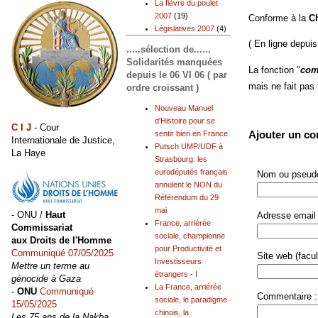
La fièvre du poulet
2007
(19)
Conforme à la
C
Législatives 2007
(4)
( En ligne depuis
.....sélection de......
Solidarités manquées
La fonction "
com
depuis le 06 VI 06 ( par
mais ne fait pas
ordre croissant )
Nouveau Manuel
d'Histoire pour se
C I J
- Cour
Ajouter un c
sentir bien en France
Internationale de Justice,
Putsch UMP/UDF à
La Haye
Strasbourg: les
eurodéputés français
Nom ou pseudo
annulent le NON du
Référendum du 29
mai
- ONU /
Haut
Adresse email 
France, arriérée
Commissariat
sociale, championne
aux Droits de l'Homme
pour Productivité et
Communiqué 07/05/2025
Site web (facult
Investisseurs
Mettre un terme au
étrangers - I
génocide à Gaza
La France, arriérée
-
ONU
Communiqué
Commentaire :
sociale, le paradigme
15/05/2025
chinois, la
Les 75 ans de la Nakba,