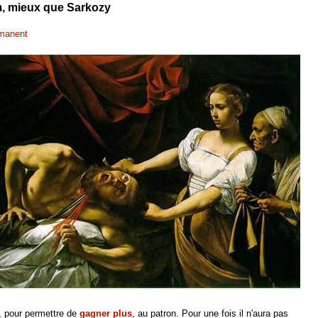
m, mieux que Sarkozy
rmanent
s, pour permettre de
gagner plus
, au patron. Pour une fois il n'aura pas