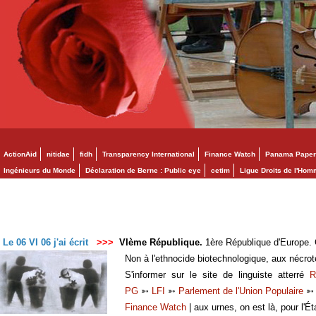
ActionAid
nitidae
fidh
Transparency International
Finance Watch
Panama Paper
Ingénieurs du Monde
Déclaration de Berne : Public eye
cetim
Ligue Droits de l'Ho
Le 06 VI 06 j'ai écrit
>>>
VIème République.
1ère République d'Europe. C
Non à l'ethnocide biotechnologique, aux nécro
S'informer sur le site de linguiste atterré
R
PG
➳
LFI
➳
Parlement de l'Union Populaire
Finance Watch
| aux urnes, on est là, pour l'Ét