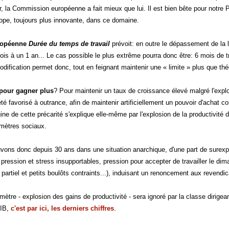
r, la Commission européenne a fait mieux que lui. Il est bien bête pour notre 
rope, toujours plus innovante, dans ce domaine.
uropéenne
Durée du temps de travail
prévoit: en outre le dépassement de la 
ois à un 1 an... Le cas possible le plus extrême pourra donc être: 6 mois de 
dification permet donc, tout en feignant maintenir une « limite » plus que théo
, pour gagner plus
? Pour maintenir un taux de croissance élevé malgré l'expl
 favorisé à outrance, afin de maintenir artificiellement un pouvoir d'achat co
gine de cette précarité s'explique elle-même par l'explosion de la productivité
mètres sociaux.
vons donc depuis 30 ans dans une situation anarchique, d'une part de surexploi
ression et stress insupportables, pression pour accepter de travailler le dim
 partiel et petits boulôts contraints...), induisant un renoncement aux revendica
ètre - explosion des gains de productivité - sera ignoré par la classe dirigea
PIB,
c'est par ici, les derniers chiffres
.