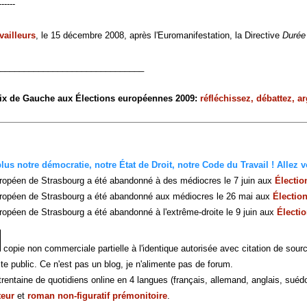
------
vailleurs
, le 15 décembre 2008, après l'Euromanifestation, la Directive
Durée 
______________________________
oix de Gauche aux Élections européennes 2009:
réfléchissez, débattez, a
us notre démocratie, notre État de Droit, notre Code du Travail ! Allez vo
ropéen de Strasbourg a été abandonné à des médiocres le 7 juin aux
Électi
ropéen de Strasbourg a été abandonné aux médiocres le 26 mai aux
Électio
opéen de Strasbourg a été abandonné à l'extrême-droite le 9 juin aux
Électi
copie non commerciale partielle à l'identique autorisée avec citation de sour
te public. Ce n'est pas un blog, je n'alimente pas de forum.
rentaine de quotidiens online en 4 langues (français, allemand, anglais, suédo
teur
et
roman non-figuratif prémonitoire
.