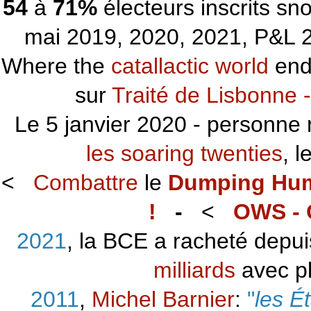
54
à
71%
électeurs inscrits s
mai 2019, 2020, 2021, P&L 2
Where the
catallactic world
ends
sur
Traité de Lisbonne -
Le 5 janvier 2020 - personne 
les soaring twenties
, 
<
Combattre
le
Dumping Hu
!
-
<
OWS - 
2021
, la BCE a racheté depu
milliards
avec p
2011
,
Michel Barnier
:
"
les É