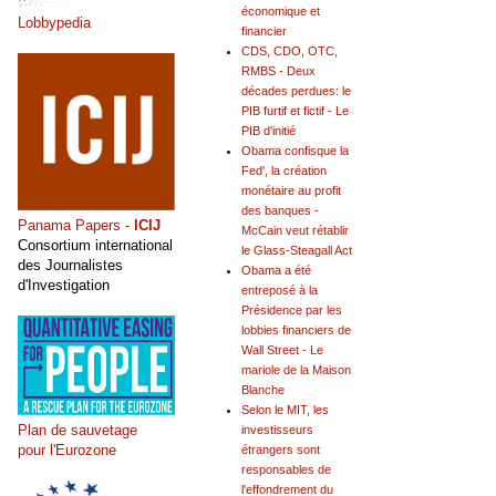
économique et
Lobbypedia
financier
CDS, CDO, OTC,
RMBS - Deux
décades perdues: le
PIB furtif et fictif - Le
PIB d'initié
Obama confisque la
Fed', la création
monétaire au profit
des banques -
Panama Papers -
ICIJ
McCain veut rétablir
Consortium international
le Glass-Steagall Act
des Journalistes
Obama a été
d'Investigation
entreposé à la
Présidence par les
lobbies financiers de
Wall Street - Le
mariole de la Maison
Blanche
Selon le MIT, les
Plan de sauvetage
investisseurs
pour l'Eurozone
étrangers sont
responsables de
l'effondrement du