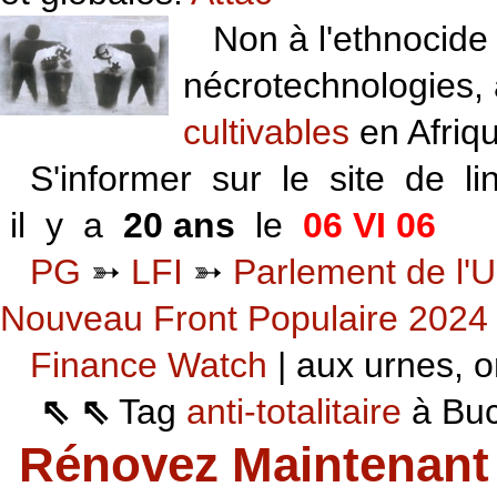
Non à l'ethnocide 
nécrotechnologies,
cultivables
en Afriq
S'informer sur le site de li
il y a
20 ans
le
06 VI 06
PG
➳
LFI
➳
Parlement de l'U
Nouveau Front Populaire 2024
Finance Watch
| aux urnes, on
⇖ ⇖
Tag
anti-totalitaire
à Buca
Rénovez Maintenant 