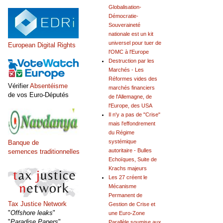
Globalisation-
Démocratie-
Souveraineté
nationale est un kit
universel pour tuer de
European Digital Rights
l'OMC à l'Europe
Destruction par les
Marchés - Les
Réformes vides des
Vérifier
Absentéisme
marchés financiers
de vos Euro-Députés
de l'Allemagne, de
l'Europe, des USA
Il n'y a pas de "Crise"
mais l'effondrement
du Régime
systémique
Banque de
autoritaire - Bulles
semences traditionnelles
Echoïques, Suite de
Krachs majeurs
Les 27 créent le
Mécanisme
Permanent de
Tax Justice Network
Gestion de Crise et
"
Offshore leaks
"
une Euro-Zone
"
Paradise Papers
"
Parallèle soumise aux