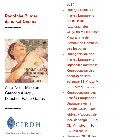
2017
Renégociation des
-------
Traités Européens
Rodolphe Burger
contre Excit,
dans
Kat Onoma
l'Exclusion des
-------------
Citoyens Européens?
Programme de
L'Avenir en Commun
des Insoumis
Renégociation des
Traités Européens
impossible comme la
Renégociation des
accords de libre-
échange TTIP, CETA,
JEFTA et ALEUES
A sei Voci, Miserere,
Renégociations des
Gregorio Allegri,
Traités Européens /
Direction Fabre-Garrus
Dialogue avec la
-------------
Société Civile... des
lobbies / Accords de
libre-échange JEFTA,
CETA, TiSA, TTIP,
EU-Mercosur
Selon le CNCDH les