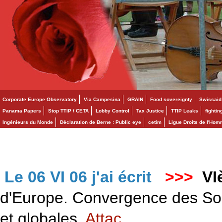
Corporate Europe Observatory
Via Campesina
GRAIN
Food sovereignty
Swissaid
Panama Papers
Stop TTIP / CETA
Lobby Control
Tax Justice
TTIP Leaks
fighti
Ingénieurs du Monde
Déclaration de Berne : Public eye
cetim
Ligue Droits de l'Ho
Le 06 VI 06 j'ai écrit
>>>
VI
d'Europe. Convergence des Solid
et globales.
Attac