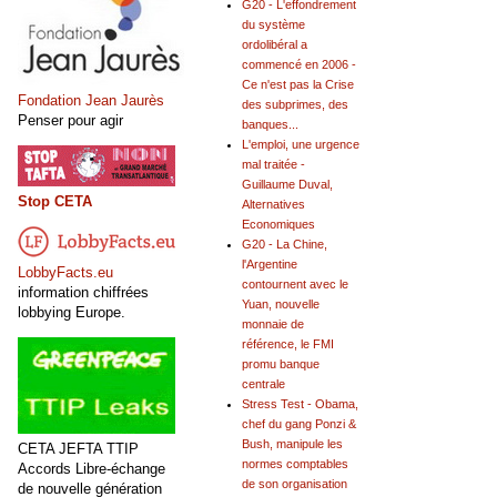
G20 - L'effondrement
du système
ordolibéral a
commencé en 2006 -
Ce n'est pas la Crise
Fondation Jean Jaurès
des subprimes, des
Penser pour agir
banques...
L'emploi, une urgence
mal traitée -
Guillaume Duval,
Stop CETA
Alternatives
Economiques
G20 - La Chine,
l'Argentine
LobbyFacts.eu
contournent avec le
information chiffrées
Yuan, nouvelle
lobbying Europe.
monnaie de
référence, le FMI
promu banque
centrale
Stress Test - Obama,
chef du gang Ponzi &
Bush, manipule les
CETA JEFTA TTIP
normes comptables
Accords Libre-échange
de son organisation
de nouvelle génération