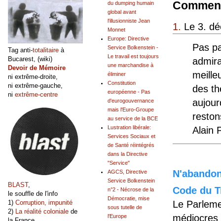
Comment
du dumping humain
global avant
l'illusionniste Jean
1.
Le 3. dé
Monnet
Europe: Directive
Pas pa
Service Bolkenstein -
Tag anti-
totalitaire
à
Le travail est toujours
Bucarest, (wiki)
admira
une marchandise à
Devoir de Mémoire
meille
éliminer
ni extrême-droite,
Constitution
ni extrême-gauche,
des th
européenne - Pas
ni
extrême-centre
aujour
d'eurogouvernance
mais l'Euro-Groupe
reston
au service de la BCE
Lustration libérale:
Alain 
Services Sociaux et
de Santé réintégrés
dans la Directive
"Service"
N'abandonn
AGCS, Directive
Service Bolkenstein
BLAST
,
Code du Tr
n°2 - Nécrose de la
le souffle de l'info
Démocratie, mise
Le Parleme
1)
Corruption, impunité
sous tutelle de
2)
La réalité coloniale
de
médiocres 
l'Europe
la France