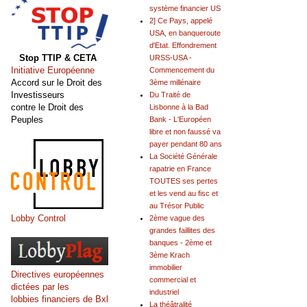
système financier US
2] Ce Pays, appelé
USA, en banqueroute
d'Etat. Effondrement
Stop TTIP & CETA
URSS-USA -
Initiative Européenne
Commencement du
Accord sur le Droit des
3ème millénaire
Investisseurs
Du Traité de
contre le Droit des
Lisbonne à la Bad
Peuples
Bank - L'Européen
libre et non faussé va
payer pendant 80 ans
La Société Générale
rapatrie en France
TOUTES ses pertes
et les vend au fisc et
au Trésor Public
Lobby Control
2ème vague des
grandes faillites des
banques - 2ème et
3ème Krach
immobilier
Directives européennes
commercial et
dictées par les
industriel
lobbies financiers de Bxl
La théâtralité