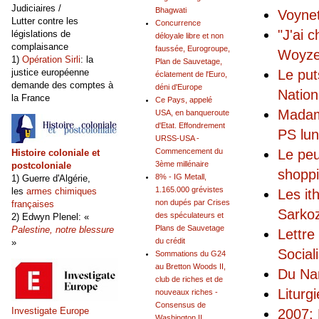
Judiciaires /
Bhagwati
Voynet
Lutter contre les
Concurrence
"J'ai 
législations de
déloyale libre et non
complaisance
faussée, Eurogroupe,
Woyzec
1)
Opération Sirli
: la
Plan de Sauvetage,
Le put
justice européenne
éclatement de l'Euro,
demande des comptes à
déni d'Europe
Nation
la France
Ce Pays, appelé
Madam
USA, en banqueroute
d'Etat. Effondrement
PS lun
URSS-USA -
Le peu
Commencement du
Histoire coloniale et
3ème millénaire
postcoloniale
shoppi
8% - IG Metall,
1) Guerre d'Algérie,
1.165.000 grévistes
les
armes chimiques
Les it
non dupés par Crises
françaises
Sarko
des spéculateurs et
2) Edwyn Plenel: «
Plans de Sauvetage
Palestine, notre blessure
Lettre
du crédit
»
Social
Sommations du G24
au Bretton Woods II,
Du Nar
club de riches et de
Liturg
nouveaux riches -
Consensus de
Investigate Europe
2007;
Washington II