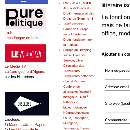
OMC, AGCS, ADPIC,
littéraire is
APE = Violations du
Droit International des
La fonction
Droits de l'Homme - I
Traité Simplifié -
mais ne fai
Faillite de l'Europe
office, mo
L'info
sans Charte des
sans langue de bois
Droits fondamentaux
et sociaux
Europe du Dumping
Ajouter un c
social: Directive
Service, Libre
Circulation des
Le Média TV
Nom ou pseudo
Travailleurs,
La
1ère guerre d'Algérie
,
Travailleurs détachés
par les Historiens
- Laval Partneri
-----------------
Conférence
Adresse email 
alternative Diversité
biologique - Non à
l'ethnocide
Site web (facult
biotechnologique
Nécrotechnologies,
OGM, Transgène,
Disclose:
Commentaire :
Mutagène,
1)
Macron Ukrain Papers
Terminator, Traitor,
2)
Les Mémos de la