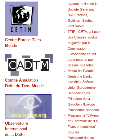
avouée, celles de la
Société Gérérale,
BNP-Paribas,
Goldman Sachs...
vont suivre
TTIP - CETA, la Lutte
des Classes voulue
C
entre
E
urope
T
iers
et guidée par la
M
onde
Commission
Européenne se fait
sans nous et par-
dessus nos têtes
Monte dei Paschi,
Deutsche Bank,
C
omité
A
nnulation
Société Générale,
D
ette du
T
iers
M
onde
Union Européenne
Bancaire et les
Primaires de la
Gauche - l'Europe
Providence Bancaire
Programme "L'Avenir
en Commun" de "La
O
bservatoire
France Insoumise"
I
nternational
pour les
de la
D
ette
Présidentielles de