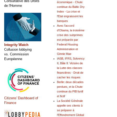
Consultative des Droits
économique - Chute
de l'Homme
continue du Baltic Dry
Index - La crise et
l'Etat engraissent les
banques
Avec l'accord
d'Obama, la troisième
crise des subprimes
est préparée par
Integrity Watch
Federal Housing
Collusion lobbying
Administration et
vs. Commission
Ginnie Mae
Européenne
IASB, IFRS, Solvency
II, Bâle II: Victoire de
la Lutte des classes
financières - Droit de
cacher les risques
Berlin: deux décades
perdues, et la Chute
continue du PIB furtif
et fictif
Citizens' Dashboard of
La Société Générale
Finance
appelle ses clients à
se préparer à
l'Effondrement Global