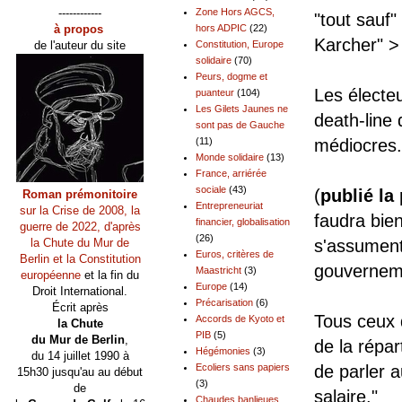
------------
Zone Hors AGCS,
"tout sauf"
à propos
hors ADPIC
(22)
Karcher" > 
de l'auteur du site
Constitution, Europe
solidaire
(70)
Peurs, dogme et
Les électeu
puanteur
(104)
Les Gilets Jaunes ne
death-line 
sont pas de Gauche
médiocres.
(11)
Monde solidaire
(13)
France, arriérée
sociale
(43)
(
publié la
Roman prémonitoire
Entrepreneuriat
sur la Crise de 2008, la
faudra bie
financier, globalisation
guerre de 2022, d'après
(26)
s'assument
la Chute du Mur de
Euros, critères de
Berlin et la Constitution
gouvernem
Maastricht
(3)
européenne
et la fin du
Europe
(14)
Droit International.
Précarisation
(6)
Écrit après
Tous ceux 
Accords de Kyoto et
la Chute
PIB
(5)
du Mur de Berlin
,
de la répar
Hégémonies
(3)
du 14 juillet 1990 à
de parler a
Ecoliers sans papiers
15h30 jusqu'au au début
(3)
de
salaire."
Chaudes banlieues,