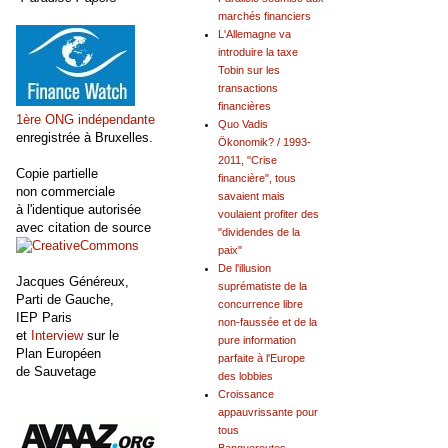
marchés financiers
L'Allemagne va
introduire la taxe
Tobin sur les
transactions
financières
1ère ONG indépendante
Quo Vadis
enregistrée à Bruxelles.
Ökonomik? / 1993-
2011, "Crise
Copie partielle
financière", tous
non commerciale
savaient mais
à l'identique autorisée
voulaient profiter des
avec citation de source
"dividendes de la
paix"
De l'illusion
Jacques Généreux,
suprématiste de la
Parti de Gauche,
concurrence libre
IEP Paris
non-faussée et de la
et
Interview
sur le
pure information
Plan Européen
parfaite à l'Europe
de Sauvetage
des lobbies
Croissance
appauvrissante pour
tous