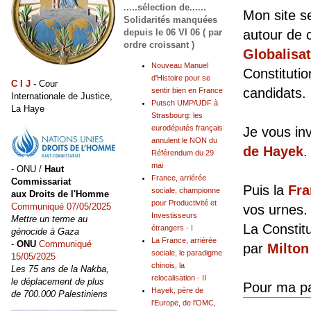
.....sélection de......
Mon site s
Solidarités manquées
depuis le 06 VI 06 ( par
autour de 
ordre croissant )
Globalisa
Nouveau Manuel
Constitutio
d'Histoire pour se
C I J
- Cour
candidats.
sentir bien en France
Internationale de Justice,
Putsch UMP/UDF à
La Haye
Strasbourg: les
eurodéputés français
Je vous inv
annulent le NON du
de Hayek
.
Référendum du 29
mai
- ONU /
Haut
France, arriérée
Commissariat
Puis la
Fra
sociale, championne
aux Droits de l'Homme
pour Productivité et
Communiqué 07/05/2025
vos urnes.
Investisseurs
Mettre un terme au
La Constitu
étrangers - I
génocide à Gaza
La France, arriérée
-
ONU
Communiqué
par
Milton
sociale, le paradigme
15/05/2025
chinois, la
Les 75 ans de la Nakba,
relocalisation - II
le déplacement de plus
Pour ma pa
Hayek, père de
de 700.000 Palestiniens
l'Europe, de l'OMC,