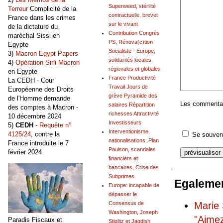
Superweed, stérilité
Terreur
Complicité de la
contractuelle, brevet
France dans les crimes
sur le vivant
de la dictature du
Contribution Congrès
maréchal Sissi en
PS, Rénova(c)tion
Egypte
Socialiste - Europe,
3)
Macron Egypt Papers
solidarités locales,
4)
Opération Sirli Macron
régionales et globales
en Egypte
France Productivité
La CEDH - Cour
Travail Jours de
Européenne des Droits
grève Pyramide des
de l'Homme demande
Les commentair
salaires Répartition
des comptes à Macron -
richesses Attractivité
10 décembre 2024
Investisseurs
5)
CEDH
-
Requête n°
Interventionisme,
4125/24
, contre la
Se souveni
nationalisations, Plan
France introduite le 7
Paulson, scandales
février 2024
financiers et
bancaires, Crise des
Subprimes
Egalemen
Europe: incapable de
dépasser le
Marie 
Consensus de
Washington, Joseph
"Aimez
Paradis Fiscaux et
Stiglitz et Jagdish