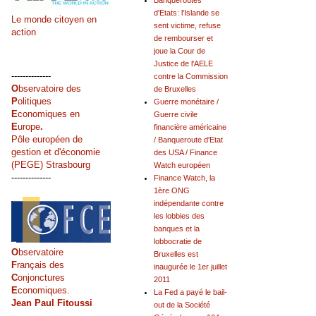
Banqueroutes
d'Etats: l'Islande se
Le monde citoyen en
sent victime, refuse
action
de rembourser et
joue la Cour de
Justice de l'AELE
--------------
contre la Commission
O
bservatoire des
de Bruxelles
P
olitiques
Guerre monétaire /
E
conomiques en
Guerre civile
E
urope
.
financière américaine
Pôle européen de
/ Banqueroute d'Etat
gestion et d'économie
des USA / Finance
(PEGE) Strasbourg
Watch européen
--------------
Finance Watch, la
1ère ONG
indépendante contre
les lobbies des
banques et la
lobbocratie de
O
bservatoire
Bruxelles est
F
rançais des
inaugurée le 1er juillet
C
onjonctures
2011
E
conomiques.
La Fed a payé le bail-
Jean Paul Fitoussi
out de la Société