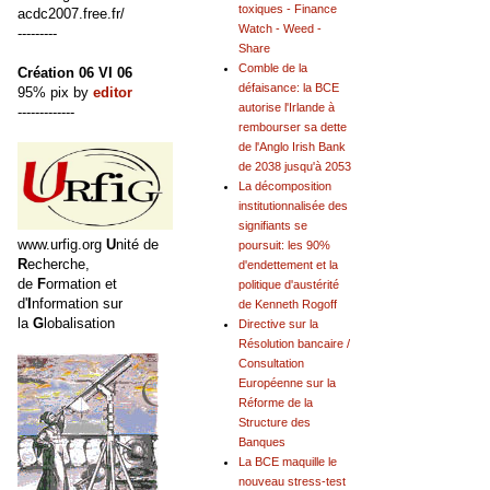
toxiques - Finance
acdc2007.free.fr/
Watch - Weed -
---------
Share
Comble de la
Création 06 VI 06
défaisance: la BCE
95% pix by
editor
autorise l'Irlande à
-------------
rembourser sa dette
de l'Anglo Irish Bank
de 2038 jusqu'à 2053
La décomposition
institutionnalisée des
signifiants se
www.urfig.org
U
nité de
poursuit: les 90%
R
echerche,
d'endettement et la
de
F
ormation et
politique d'austérité
d'
I
nformation sur
de Kenneth Rogoff
la
G
lobalisation
Directive sur la
Résolution bancaire /
Consultation
Européenne sur la
Réforme de la
Structure des
Banques
La BCE maquille le
nouveau stress-test