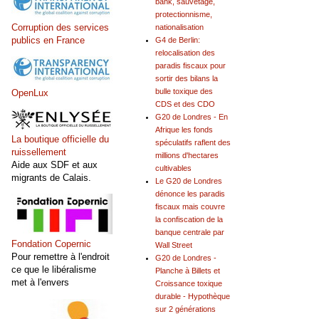
bank, sauvetage,
protectionnisme,
Corruption des services
nationalisation
publics en France
G4 de Berlin:
relocalisation des
paradis fiscaux pour
sortir des bilans la
bulle toxique des
OpenLux
CDS et des CDO
G20 de Londres - En
Afrique les fonds
La boutique officielle du
spéculatifs raflent des
ruissellement
millions d'hectares
Aide aux SDF et aux
cultivables
migrants de Calais.
Le G20 de Londres
dénonce les paradis
fiscaux mais couvre
la confiscation de la
banque centrale par
Fondation Copernic
Wall Street
Pour remettre à l'endroit
G20 de Londres -
ce que le libéralisme
Planche à Billets et
met à l'envers
Croissance toxique
durable - Hypothèque
sur 2 générations