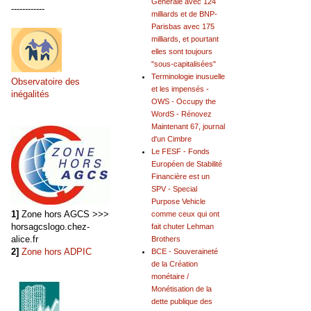
Générale avec 124
------------
milliards et de BNP-
Parisbas avec 175
milliards, et pourtant
elles sont toujours
"sous-capitalisées"
Terminologie inusuelle
Observatoire des
et les impensés -
inégalités
OWS - Occupy the
WordS - Rénovez
Maintenant 67, journal
d'un Cimbre
Le FESF - Fonds
Européen de Stabilité
Financière est un
SPV - Special
Purpose Vehicle
1]
Zone hors AGCS >>>
comme ceux qui ont
horsagcslogo.chez-
fait chuter Lehman
alice.fr
Brothers
2]
Zone hors ADPIC
BCE - Souveraineté
de la Création
monétaire /
Monétisation de la
dette publique des