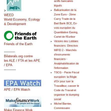
actifs bancaires
légués
Balkanisation de la
>
Zone Euro - 2ème
WEED
Carry Trade de la
World Economy, Ecology
Bad Bank BCE, Ex-
& Development
voto européen du
Quantitative Easing,
Cartel de l'Euribor
Victoire des Lobbies
Friends of the Earth
financiers: Directive
MiFID 2 - Marchés
-----------
d’instruments
Bilaterals.org contre
financiers -
les ALE / FTA et les APE
Analphabétisation de
/ EPA
l'information
------------
TSCG - Pacte Fiscal
européen: la Règle
d'Or pour tuer le
Travailleur, casser le
APE / EPA Watch
Code du Travail et
organiser le dumping
social
Michel Barnier,
Commissaire
Make Finance Work