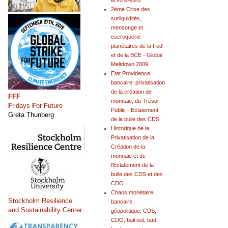
et livre-euro
2ème Crise des
surliquidités,
mensonge et
escroquerie
planétaires de la Fed'
et de la BCE - Global
Meltdown 2009
Etat Providence
bancaire: privatisation
de la création de
FFF
monnaie, du Trésor
F
ridays
F
or
F
uture
Public - Eclatement
Greta Thunberg
de la bulle des CDS
Historique de la
Privatisation de la
Création de la
monnaie et de
l'Eclatement de la
bulle des CDS et des
CDO
Chaos monétaire,
Stockholm Resilience
bancaire,
and Sustainability Center
géopolitique: CDS,
CDO, bail out, bad