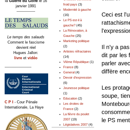
la
Guerre du Golfe
le 16
froid pays
(3)
janvier 1991
Modernité à gauche
----------------
Ceci est l'
(16)
Le PS est-il à
rattachism
gauche?
(45)
l'expressio
La Rénovation, à
Gauche
(25)
Le temps des salauds
Marketing politique
Comment le fascisme
Il n'y a pa
(2)
devient réel
Artistes réfractaires
Hugues Jallon:
dit par le
(14)
livre
et
vidéo
parler avec
VIème République
(1)
-----------------------
France
(8)
diffère enc
General
(4)
Devoir d'expression
(6)
Les protag
Jeunesse politique
(1)
soupe, tien
Education
(2)
C P I
- Cour Pénale
Montebourg
Les droites de
Internationale, La Haye
France
(2)
consomment
La fièvre du poulet
le PS ment 
2007
(19)
Législatives 2007
(4)