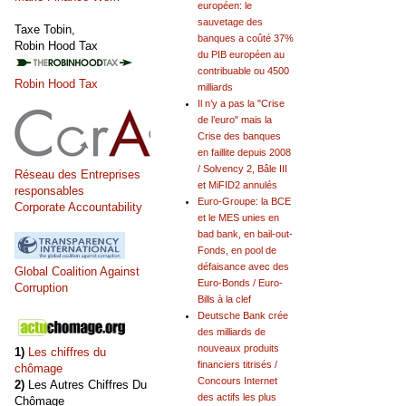
européen: le
sauvetage des
Taxe Tobin,
banques a coûté 37%
Robin Hood Tax
du PIB européen au
contribuable ou 4500
Robin Hood Tax
milliards
Il n’y a pas la "Crise
de l’euro" mais la
Crise des banques
en faillite depuis 2008
/ Solvency 2, Bâle III
Réseau des Entreprises
et MiFID2 annulés
responsables
Euro-Groupe: la BCE
Corporate Accountability
et le MES unies en
bad bank, en bail-out-
Fonds, en pool de
défaisance avec des
Global Coalition Against
Euro-Bonds / Euro-
Corruption
Bills à la clef
Deutsche Bank crée
des milliards de
nouveaux produits
1)
Les chiffres du
financiers titrisés /
chômage
Concours Internet
2)
Les Autres Chiffres Du
des actifs les plus
Chômage