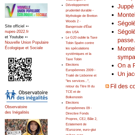
Juppé
Développement
prudentiel durable -
Monte
Mythologie de Bretton
Woods 2 -
Ségolè
Site officiel ➳
Banqeroute d'État
Ségolè
nupes-2022.fr
des USA
et Youtube ➳
Le G20 oublie la Taxe
passe
Nouvelle Union Populaire
Tobin Spahn contre
Monteb
Écologique et Sociale
les spéculations
systémiques et la
sympa
Taxe Tobin
On a R
Elections
Européennes 2009 -
Un jac
Traité de Lisbonne et
"les services...",
Fil des c
retour du Titre III du
TCE et de
Bolkenstein
Elections
Observatoire
Européennes 09 -
des Inégalités
Directive Fonds
Propres, CEJ, Bâle 2,
Eclatement de
l'Eurozone, euro-glut