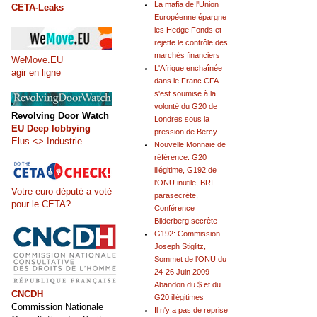
La mafia de l'Union
CETA-Leaks
Européenne épargne
les Hedge Fonds et
rejette le contrôle des
marchés financiers
WeMove.EU
L'Afrique enchaînée
agir en ligne
dans le Franc CFA
s'est soumise à la
volonté du G20 de
Revolving Door Watch
Londres sous la
EU Deep lobbying
pression de Bercy
Elus <> Industrie
Nouvelle Monnaie de
référence: G20
illégitime, G192 de
l'ONU inutile, BRI
Votre euro-député a voté
parasecrète,
pour le CETA?
Conférence
Bilderberg secrète
G192: Commission
Joseph Stiglitz,
Sommet de l'ONU du
24-26 Juin 2009 -
Abandon du $ et du
CNCDH
G20 illégitimes
Commission Nationale
Il n'y a pas de reprise