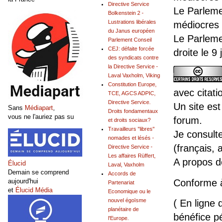
Directive Service
Le Parleme
Bolkenstein 2 -
Lustrations libérales
médiocres 
du Janus européen
Le Parleme
Parlement Conseil
CEJ: défaite forcée
droite le 9
des syndicats contre
la Directive Service -
Laval Vaxholm, Viking
Constitution Europe,
avec citati
TCE, AGCS ADPIC,
Directive Service.
Un site est
Sans
Médiapart
,
Droits fondamentaux
vous ne l'auriez pas su
forum.
et droits sociaux?
Travailleurs "libres"
Je consult
nomades et lésés -
(français, 
Directive Service -
Les affaires Rüffert,
A propos 
Élucid
Laval, Vaxholm
Demain se comprend
Accords de
aujourd'hui
Conforme 
Partenariat
et
Élucid Média
Economique ou le
nouvel égoïsme
( En ligne 
planétaire de
bénéfice pé
l'Europe.