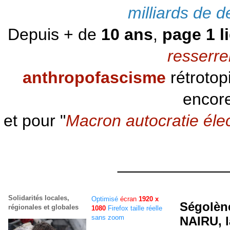
milliards de d
Depuis + de
10 ans
,
page 1 l
resserre
anthropofascisme
rétrotop
encore
et pour "
Macron autocratie éle
____________
Solidarités locales,
Optimisé
écran
1920 x
Ségolène
régionales et globales
1080
Firefox taille réelle
sans zoom
NAIRU, l