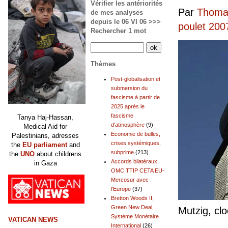
Vérifier les antériorités
Par
Thomas
de mes analyses
depuis le 06 VI 06 >>>
poulet 200
Rechercher 1 mot
Thèmes
Post-globalisation et
submersion du
fascisme à partir de
2025 après le
fascisme
Tanya Haj-Hassan,
d'atmosphère
(9)
Medical Aid for
Economie de bulles,
Palestinians, adresses
crises systémiques,
the
EU parliament
and
subprime
(213)
the
UNO
about childrens
Accords bilatéraux
in Gaza
OMC TTIP CETA EU-
Mercosur avec
l'Europe
(37)
Bretton Woods II,
Green New Deal,
Mutzig, cl
Système Monétaire
VATICAN NEWS
International
(26)