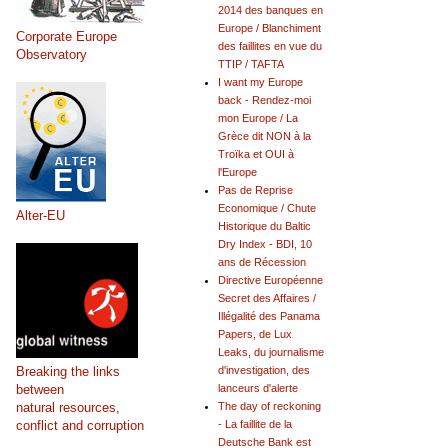
2014 des banques en
Europe / Blanchiment
Corporate Europe
des faillites en vue du
Observatory
TTIP / TAFTA
I want my Europe
back - Rendez-moi
mon Europe / La
Grèce dit NON à la
Troïka et OUI à
l'Europe
Pas de Reprise
Economique / Chute
Alter-EU
Historique du Baltic
Dry Index - BDI, 10
ans de Récession
Directive Européenne
Secret des Affaires /
Illégalité des Panama
Papers, de Lux
Leaks, du journalisme
Breaking the links
d'investigation, des
between
lanceurs d'alerte
natural resources,
The day of reckoning
conflict and corruption
- La faillite de la
Deutsche Bank est