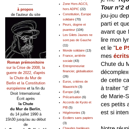
------------
Zone Hors AGCS,
Tour n°2 d
à propos
hors ADPIC
(22)
jou-jou dep
de l'auteur du site
Constitution, Europe
solidaire
(70)
parti et que
Peurs, dogme et
puanteur
(104)
avant que 
Les Gilets Jaunes ne
lire mon ly
sont pas de Gauche
(11)
et le "
Le P
Monde solidaire
(13)
mes
écrit
France, arriérée
sociale
(43)
Roman prémonitoire
Chute du M
Entrepreneuriat
sur la Crise de 2008, la
décomplexé
financier, globalisation
guerre de 2022, d'après
(26)
la Chute du Mur de
de cette c
Euros, critères de
Berlin et la Constitution
à traiter "
Maastricht
(3)
européenne
et la fin du
Europe
(14)
Droit International.
de Marie-S
Précarisation
(6)
Écrit après
Accords de Kyoto et
ces petits
la Chute
PIB
(5)
du Mur de Berlin
,
est si int
Hégémonies
(3)
du 14 juillet 1990 à
Ecoliers sans papiers
15h30 jusqu'au au début
(3)
de
Notre réun
Chaudes banlieues,