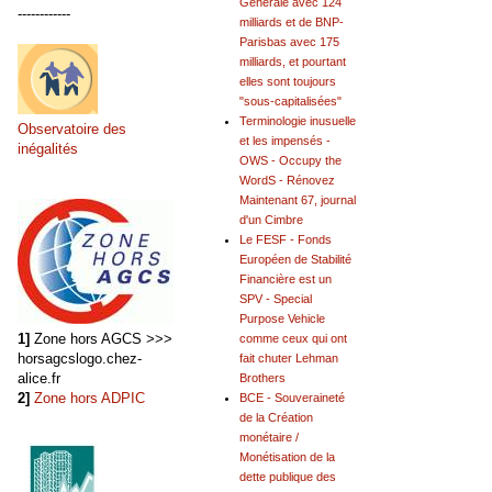
Générale avec 124
------------
milliards et de BNP-
Parisbas avec 175
milliards, et pourtant
elles sont toujours
"sous-capitalisées"
Terminologie inusuelle
Observatoire des
et les impensés -
inégalités
OWS - Occupy the
WordS - Rénovez
Maintenant 67, journal
d'un Cimbre
Le FESF - Fonds
Européen de Stabilité
Financière est un
SPV - Special
Purpose Vehicle
1]
Zone hors AGCS >>>
comme ceux qui ont
horsagcslogo.chez-
fait chuter Lehman
alice.fr
Brothers
2]
Zone hors ADPIC
BCE - Souveraineté
de la Création
monétaire /
Monétisation de la
dette publique des