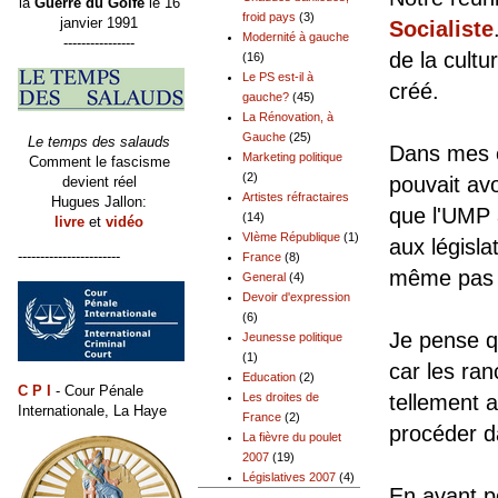
la
Guerre du Golfe
le 16
froid pays
(3)
janvier 1991
Socialiste
Modernité à gauche
----------------
de la cultu
(16)
Le PS est-il à
créé.
gauche?
(45)
La Rénovation, à
Gauche
(25)
Le temps des salauds
Dans mes e
Marketing politique
Comment le fascisme
(2)
pouvait avo
devient réel
Artistes réfractaires
Hugues Jallon:
que l'UMP 
(14)
livre
et
vidéo
VIème République
(1)
aux législa
-----------------------
France
(8)
même pas 
General
(4)
Devoir d'expression
(6)
Je pense qu
Jeunesse politique
(1)
car les ran
Education
(2)
C P I
- Cour Pénale
tellement 
Les droites de
Internationale, La Haye
France
(2)
procéder d
La fièvre du poulet
2007
(19)
Législatives 2007
(4)
En avant p