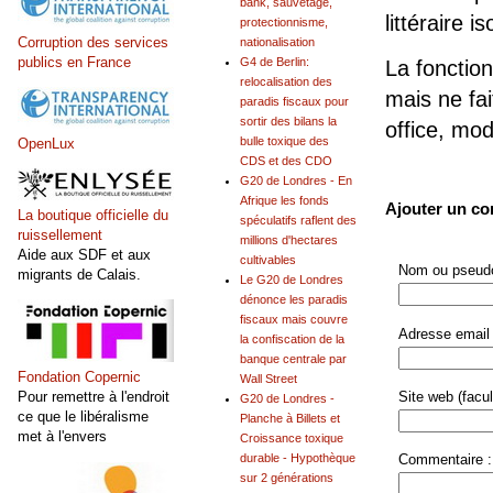
bank, sauvetage,
littéraire is
protectionnisme,
Corruption des services
nationalisation
publics en France
G4 de Berlin:
La fonction
relocalisation des
mais ne fai
paradis fiscaux pour
sortir des bilans la
office, mo
bulle toxique des
OpenLux
CDS et des CDO
G20 de Londres - En
Afrique les fonds
Ajouter un c
La boutique officielle du
spéculatifs raflent des
ruissellement
millions d'hectares
Aide aux SDF et aux
cultivables
Nom ou pseudo
migrants de Calais.
Le G20 de Londres
dénonce les paradis
fiscaux mais couvre
Adresse email 
la confiscation de la
banque centrale par
Fondation Copernic
Wall Street
Site web (facult
Pour remettre à l'endroit
G20 de Londres -
ce que le libéralisme
Planche à Billets et
met à l'envers
Croissance toxique
Commentaire :
durable - Hypothèque
sur 2 générations