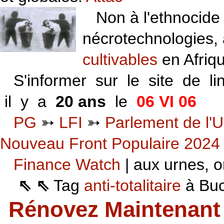
Non à l'ethnocide 
nécrotechnologies,
cultivables
en Afriq
S'informer sur le site de li
il y a
20 ans
le
06 VI 06
PG
➳
LFI
➳
Parlement de l'U
Nouveau Front Populaire 2024
Finance Watch
| aux urnes, on
⇖ ⇖
Tag
anti-totalitaire
à Buca
Rénovez Maintenant 