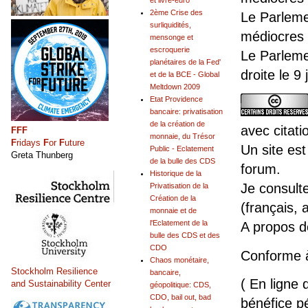
et livre-euro
2ème Crise des
Le Parleme
surliquidités,
médiocres 
mensonge et
escroquerie
Le Parleme
planétaires de la Fed'
droite le 9
et de la BCE - Global
Meltdown 2009
Etat Providence
bancaire: privatisation
de la création de
avec citati
FFF
monnaie, du Trésor
F
ridays
F
or
F
uture
Un site est
Public - Eclatement
Greta Thunberg
de la bulle des CDS
forum.
Historique de la
Je consult
Privatisation de la
Création de la
(français, 
monnaie et de
l'Eclatement de la
A propos 
bulle des CDS et des
CDO
Conforme 
Chaos monétaire,
Stockholm Resilience
bancaire,
( En ligne 
and Sustainability Center
géopolitique: CDS,
CDO, bail out, bad
bénéfice pé