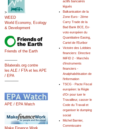
actifs bancaires
légués
Balkanisation de la
>
Zone Euro - 2ème
WEED
Carry Trade de la
World Economy, Ecology
Bad Bank BCE, Ex-
& Development
voto européen du
Quantitative Easing,
Cartel de l'Euribor
Victoire des Lobbies
Friends of the Earth
financiers: Directive
MiFID 2 - Marchés
-----------
d’instruments
Bilaterals.org contre
financiers -
les ALE / FTA et les APE
Analphabétisation de
/ EPA
l'information
------------
TSCG - Pacte Fiscal
européen: la Règle
d'Or pour tuer le
Travailleur, casser le
APE / EPA Watch
Code du Travail et
organiser le dumping
social
Michel Barnier,
Commissaire
Make Finance Work