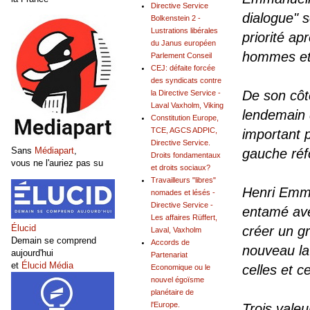
Directive Service
dialogue" s
Bolkenstein 2 -
Lustrations libérales
priorité ap
du Janus européen
hommes et 
Parlement Conseil
CEJ: défaite forcée
des syndicats contre
De son côté
la Directive Service -
Laval Vaxholm, Viking
lendemain 
Constitution Europe,
TCE, AGCS ADPIC,
important 
Directive Service.
Sans
Médiapart
,
gauche réf
Droits fondamentaux
vous ne l'auriez pas su
et droits sociaux?
Travailleurs "libres"
Henri Emma
nomades et lésés -
Directive Service -
entamé ave
Les affaires Rüffert,
Élucid
créer un gr
Laval, Vaxholm
Demain se comprend
Accords de
nouveau la
aujourd'hui
Partenariat
et
Élucid Média
celles et c
Economique ou le
nouvel égoïsme
planétaire de
l'Europe.
Trois valeu