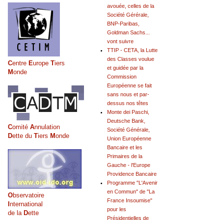
avouée, celles de la
Société Gérérale,
BNP-Paribas,
Goldman Sachs...
vont suivre
TTIP - CETA, la Lutte
des Classes voulue
C
entre
E
urope
T
iers
et guidée par la
M
onde
Commission
Européenne se fait
sans nous et par-
dessus nos têtes
Monte dei Paschi,
Deutsche Bank,
C
omité
A
nnulation
Société Générale,
D
ette du
T
iers
M
onde
Union Européenne
Bancaire et les
Primaires de la
Gauche - l'Europe
Providence Bancaire
Programme "L'Avenir
en Commun" de "La
O
bservatoire
France Insoumise"
I
nternational
pour les
de la
D
ette
Présidentielles de