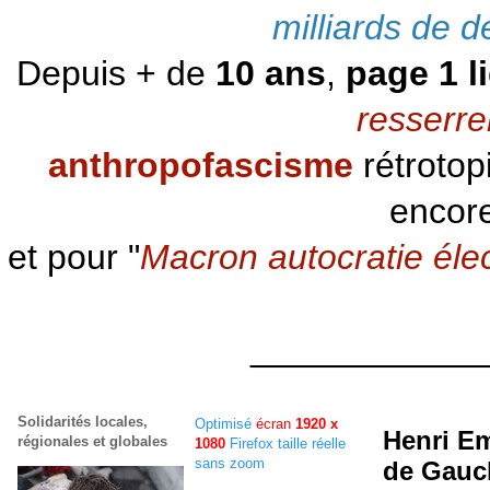
milliards de d
Depuis + de
10 ans
,
page 1 l
resserre
anthropofascisme
rétrotop
encore
et pour "
Macron autocratie éle
____________
Solidarités locales,
Optimisé
écran
1920 x
Henri Em
régionales et globales
1080
Firefox taille réelle
sans zoom
de Gauc