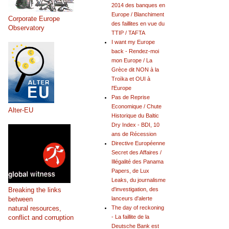
2014 des banques en
Europe / Blanchiment
Corporate Europe
des faillites en vue du
Observatory
TTIP / TAFTA
I want my Europe
back - Rendez-moi
mon Europe / La
Grèce dit NON à la
Troïka et OUI à
l'Europe
Pas de Reprise
Economique / Chute
Alter-EU
Historique du Baltic
Dry Index - BDI, 10
ans de Récession
Directive Européenne
Secret des Affaires /
Illégalité des Panama
Papers, de Lux
Leaks, du journalisme
Breaking the links
d'investigation, des
between
lanceurs d'alerte
natural resources,
The day of reckoning
conflict and corruption
- La faillite de la
Deutsche Bank est