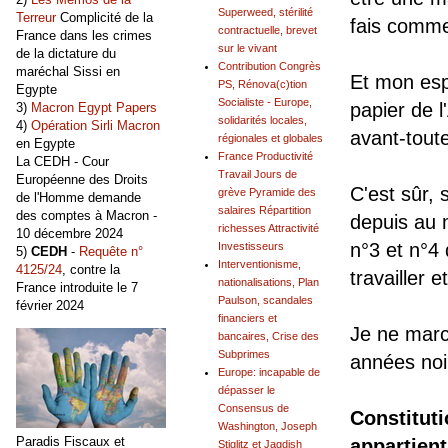
Superweed, stérilité
Terreur
Complicité de la
fais comme 
contractuelle, brevet
France dans les crimes
sur le vivant
de la dictature du
Contribution Congrès
maréchal Sissi en
Et mon espr
PS, Rénova(c)tion
Egypte
Socialiste - Europe,
papier de l
3)
Macron Egypt Papers
solidarités locales,
4)
Opération Sirli Macron
avant-toute
régionales et globales
en Egypte
France Productivité
La CEDH - Cour
Travail Jours de
Européenne des Droits
C'est sûr,
grève Pyramide des
de l'Homme demande
salaires Répartition
des comptes à Macron -
depuis au 
richesses Attractivité
10 décembre 2024
n°3 et n°4
Investisseurs
5)
CEDH
-
Requête n°
Interventionisme,
4125/24
, contre la
travailler e
nationalisations, Plan
France introduite le 7
Paulson, scandales
février 2024
financiers et
Je ne marc
bancaires, Crise des
Subprimes
années noi
Europe: incapable de
dépasser le
Consensus de
Constituti
Washington, Joseph
Paradis Fiscaux et
appartien
Stiglitz et Jagdish