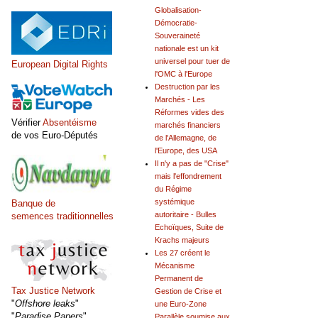
Globalisation-
Démocratie-
Souveraineté
nationale est un kit
universel pour tuer de
European Digital Rights
l'OMC à l'Europe
Destruction par les
Marchés - Les
Réformes vides des
Vérifier
Absentéisme
marchés financiers
de vos Euro-Députés
de l'Allemagne, de
l'Europe, des USA
Il n'y a pas de "Crise"
mais l'effondrement
du Régime
systémique
Banque de
autoritaire - Bulles
semences traditionnelles
Echoïques, Suite de
Krachs majeurs
Les 27 créent le
Mécanisme
Permanent de
Tax Justice Network
Gestion de Crise et
"
Offshore leaks
"
une Euro-Zone
"
Paradise Papers
"
Parallèle soumise aux