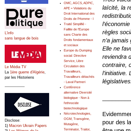
OMC, AGCS, ADPIC,
laïcité, la
APE = Violations du
Droit International des
redistribu
Droits de l'Homme - I
l’économie
Traité Simplifié -
Faillite de l'Europe
règles soci
L'info
sans Charte des
sans langue de bois
n’a jamais
Droits fondamentaux
et sociaux
Elle ne fav
Europe du Dumping
reviendra d
social: Directive
Service, Libre
contraire, 
Circulation des
Le Média TV
Travailleurs,
l’initiativ
La
1ère guerre d'Algérie
,
Travailleurs détachés
par les Historiens
législatives
- Laval Partneri
-----------------
Conférence
alternative Diversité
________
biologique - Non à
l'ethnocide
biotechnologique
Evidemment
Nécrotechnologies,
OGM, Transgène,
Disclose:
pour des l
Mutagène,
1)
Macron Ukrain Papers
être une m
Terminator, Traitor,
2)
Les Mémos de la