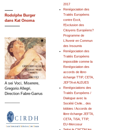
2017
Renégociation des
-------
Traités Européens
Rodolphe Burger
contre Excit,
dans
Kat Onoma
l'Exclusion des
-------------
Citoyens Européens?
Programme de
L'Avenir en Commun
des Insoumis
Renégociation des
Traités Européens
impossible comme la
Renégociation des
accords de libre-
échange TTIP, CETA,
JEFTA et ALEUES
A sei Voci, Miserere,
Renégociations des
Gregorio Allegri,
Traités Européens /
Direction Fabre-Garrus
Dialogue avec la
-------------
Société Civile... des
lobbies / Accords de
libre-échange JEFTA,
CETA, TiSA, TTIP,
EU-Mercosur
Selon le CNCDH les