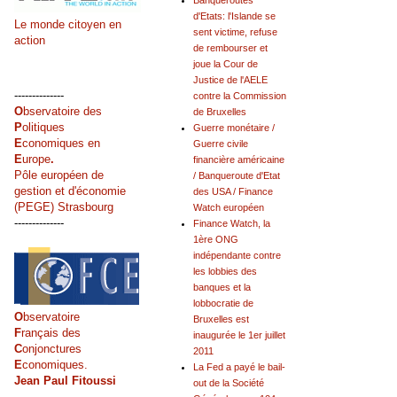
Banqueroutes
d'Etats: l'Islande se
Le monde citoyen en
sent victime, refuse
action
de rembourser et
joue la Cour de
Justice de l'AELE
--------------
contre la Commission
O
bservatoire des
de Bruxelles
P
olitiques
Guerre monétaire /
E
conomiques en
Guerre civile
E
urope
.
financière américaine
Pôle européen de
/ Banqueroute d'Etat
gestion et d'économie
des USA / Finance
(PEGE) Strasbourg
Watch européen
--------------
Finance Watch, la
1ère ONG
indépendante contre
les lobbies des
banques et la
lobbocratie de
O
bservatoire
Bruxelles est
F
rançais des
inaugurée le 1er juillet
C
onjonctures
2011
E
conomiques.
La Fed a payé le bail-
Jean Paul Fitoussi
out de la Société