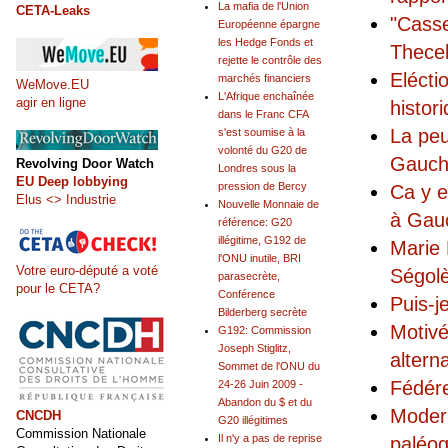
La mafia de l'Union
CETA-Leaks
"Casse
Européenne épargne
les Hedge Fonds et
Thecel
rejette le contrôle des
Elécti
marchés financiers
WeMove.EU
L'Afrique enchaînée
agir en ligne
histor
dans le Franc CFA
La peu
s'est soumise à la
volonté du G20 de
Gauc
Revolving Door Watch
Londres sous la
EU Deep lobbying
pression de Bercy
Ca y e
Elus <> Industrie
Nouvelle Monnaie de
à Gau
référence: G20
illégitime, G192 de
Marie 
l'ONU inutile, BRI
Votre euro-député a voté
Ségol
parasecrète,
pour le CETA?
Conférence
Puis-j
Bilderberg secrète
Motivé
G192: Commission
Joseph Stiglitz,
altern
Sommet de l'ONU du
Fédére
24-26 Juin 2009 -
Abandon du $ et du
Modern
CNCDH
G20 illégitimes
Commission Nationale
Il n'y a pas de reprise
paléo