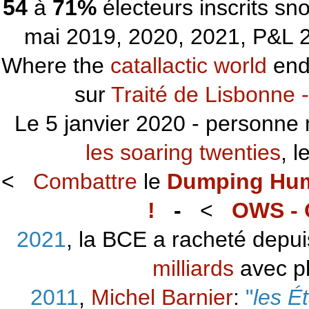
54
à
71%
électeurs inscrits s
mai 2019, 2020, 2021, P&L 2
Where the
catallactic world
ends
sur
Traité de Lisbonne -
Le 5 janvier 2020 - personne 
les soaring twenties
, 
<
Combattre
le
Dumping Hu
!
-
<
OWS - 
2021
, la BCE a racheté depu
milliards
avec p
2011
,
Michel Barnier
:
"
les É