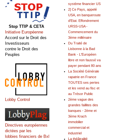
système financier US
2] Ce Pays, appelé
USA, en banqueroute
d'Etat. Effondrement
Stop TTIP & CETA
URSS-USA -
Initiative Européenne
Commencement du
Accord sur le Droit des
3ème millénaire
Investisseurs
Du Traité de
contre le Droit des
Lisbonne à la Bad
Peuples
Bank - L'Européen
libre et non faussé va
payer pendant 80 ans
La Société Générale
rapatrie en France
TOUTES ses pertes
et les vend au fisc et
au Trésor Public
Lobby Control
2ème vague des
grandes faillites des
banques - 2ème et
3ème Krach
immobilier
Directives européennes
commercial et
dictées par les
industriel
lobbies financiers de Bxl
La théâtralité