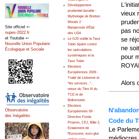
L'init
Développement
prudentiel durable -
vieux 
Mythologie de Bretton
pruden
Woods 2 -
Site officiel ➳
Banqeroute d'État
pas no
nupes-2022.fr
des USA
et Youtube ➳
se réj
Le G20 oublie la Taxe
Nouvelle Union Populaire
Tobin Spahn contre
ne soi
Écologique et Sociale
les spéculations
systémiques et la
pour m
Taxe Tobin
ROYA
Elections
Européennes 2009 -
Traité de Lisbonne et
Alors 
"les services...",
retour du Titre III du
TCE et de
Bolkenstein
Elections
N'abandonn
Observatoire
Européennes 09 -
des Inégalités
Directive Fonds
Code du Tr
Propres, CEJ, Bâle 2,
Le Parleme
Eclatement de
l'Eurozone, euro-glut
médiocres 