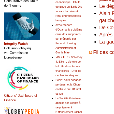
Consultative des Droits
économique - Chute
Le dég
de l'Homme
continue du Baltic Dry
Index - La crise et
Alain 
l'Etat engraissent les
gauch
banques
Avec l'accord
De Coc
d'Obama, la troisième
Après 
crise des subprimes
est préparée par
La gau
Integrity Watch
Federal Housing
Collusion lobbying
Administration et
Fil des c
vs. Commission
Ginnie Mae
Européenne
IASB, IFRS, Solvency
II, Bâle II: Victoire de
la Lutte des classes
financières - Droit de
cacher les risques
Berlin: deux décades
perdues, et la Chute
continue du PIB furtif
et fictif
Citizens' Dashboard of
La Société Générale
Finance
appelle ses clients à
se préparer à
l'Effondrement Global