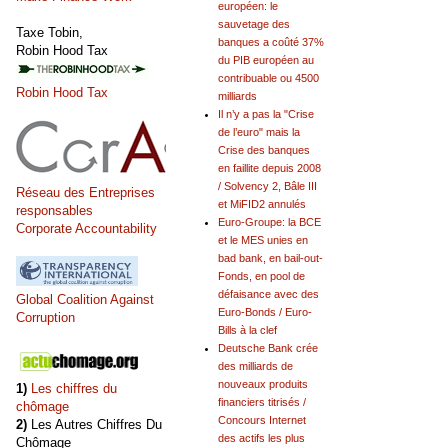
européen: le
sauvetage des
Taxe Tobin,
banques a coûté 37%
Robin Hood Tax
du PIB européen au
contribuable ou 4500
Robin Hood Tax
milliards
Il n’y a pas la "Crise
de l’euro" mais la
Crise des banques
en faillite depuis 2008
/ Solvency 2, Bâle III
Réseau des Entreprises
et MiFID2 annulés
responsables
Euro-Groupe: la BCE
Corporate Accountability
et le MES unies en
bad bank, en bail-out-
Fonds, en pool de
défaisance avec des
Global Coalition Against
Euro-Bonds / Euro-
Corruption
Bills à la clef
Deutsche Bank crée
des milliards de
nouveaux produits
1)
Les chiffres du
financiers titrisés /
chômage
Concours Internet
2)
Les Autres Chiffres Du
des actifs les plus
Chômage