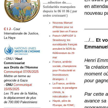
.....sélection de......
en attenda
Solidarités manquées
depuis le 06 VI 06 ( par
nouveau pa
ordre croissant )
Nouveau Manuel
________
d'Histoire pour se
C I J
- Cour
sentir bien en France
Internationale de Justice,
Putsch UMP/UDF à
La Haye
.../...
Et vo
Strasbourg: les
eurodéputés français
Emmanuel
annulent le NON du
Référendum du 29
mai
- ONU /
Haut
Henri Emma
France, arriérée
Commissariat
"la créatio
sociale, championne
aux Droits de l'Homme
pour Productivité et
Communiqué 07/05/2025
moment où 
Investisseurs
Mettre un terme au
étrangers - I
pour gagner
génocide à Gaza
La France, arriérée
-
ONU
Communiqué
sociale, le paradigme
15/05/2025
chinois, la
Par cette 
Les 75 ans de la Nakba,
relocalisation - II
le déplacement de plus
avance sa d
Hayek, père de
de 700.000 Palestiniens
l'Europe, de l'OMC,
programmat