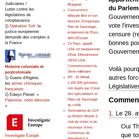
Judiciaires /
Bhagwati
du Parlem
Lutter contre les
Concurrence
législations de
Gouverneme
déloyale libre et non
complaisance
faussée, Eurogroupe,
vote l'inv
1)
Opération Sirli
: la
Plan de Sauvetage,
justice européenne
éclatement de l'Euro,
censure (r
demande des comptes à
déni d'Europe
bonnes pou
la France
Ce Pays, appelé
USA, en banqueroute
Gouvernemen
d'Etat. Effondrement
URSS-USA -
Commencement du
Histoire coloniale et
Voilà pourq
3ème millénaire
postcoloniale
autres forc
8% - IG Metall,
1) Guerre d'Algérie,
1.165.000 grévistes
les
armes chimiques
Législative
non dupés par Crises
françaises
des spéculateurs et
2) Edwyn Plenel: «
Comment
Plans de Sauvetage
Palestine, notre blessure
du crédit
»
Sommations du G24
1.
Le 28. a
au Bretton Woods II,
club de riches et de
Oui Th
nouveaux riches -
Consensus de
que to
Investigate Europe
Washington II