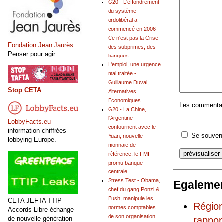
G20 - L'effondrement
du système
ordolibéral a
commencé en 2006 -
Ce n'est pas la Crise
Fondation Jean Jaurès
des subprimes, des
Penser pour agir
banques...
L'emploi, une urgence
mal traitée -
Guillaume Duval,
Stop CETA
Alternatives
Economiques
Les commentair
G20 - La Chine,
l'Argentine
LobbyFacts.eu
contournent avec le
information chiffrées
Se souveni
Yuan, nouvelle
lobbying Europe.
monnaie de
référence, le FMI
promu banque
centrale
Stress Test - Obama,
Egalemen
chef du gang Ponzi &
Bush, manipule les
CETA JEFTA TTIP
Région
normes comptables
Accords Libre-échange
de son organisation
de nouvelle génération
rappor