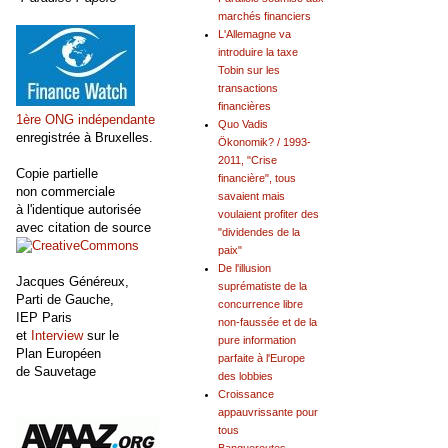
marchés financiers
L'Allemagne va
introduire la taxe
Tobin sur les
transactions
financières
1ère ONG indépendante
Quo Vadis
enregistrée à Bruxelles.
Ökonomik? / 1993-
2011, "Crise
Copie partielle
financière", tous
non commerciale
savaient mais
à l'identique autorisée
voulaient profiter des
avec citation de source
"dividendes de la
paix"
De l'illusion
Jacques Généreux,
suprématiste de la
Parti de Gauche,
concurrence libre
IEP Paris
non-faussée et de la
et
Interview
sur le
pure information
Plan Européen
parfaite à l'Europe
de Sauvetage
des lobbies
Croissance
appauvrissante pour
tous