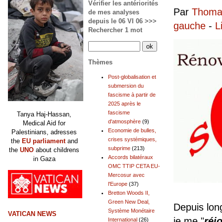
Vérifier les antériorités
Par
Thomas
de mes analyses
depuis le 06 VI 06 >>>
gauche
-
L
Rechercher 1 mot
Thèmes
Post-globalisation et
submersion du
fascisme à partir de
2025 après le
fascisme
Tanya Haj-Hassan,
d'atmosphère
(9)
Medical Aid for
Economie de bulles,
Palestinians, adresses
crises systémiques,
the
EU parliament
and
subprime
(213)
the
UNO
about childrens
Accords bilatéraux
in Gaza
OMC TTIP CETA EU-
Mercosur avec
l'Europe
(37)
Bretton Woods II,
Green New Deal,
Depuis lon
Système Monétaire
VATICAN NEWS
je me "
réj
International
(26)