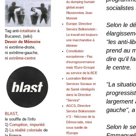
du dumping humain
socialistes
global avant
l'illusionniste Jean
Monnet
Selon le d
Europe: Directive
Service Bolkenstein -
Tag anti-
totalitaire
à
élargisseme
Le travail est toujours
Bucarest, (wiki)
une marchandise à
"les anti-l
Devoir de Mémoire
éliminer
ni extrême-droite,
prend au mo
Constitution
ni extrême-gauche,
européenne - Pas
dire qu'il 
ni
extrême-centre
d'eurogouvernance
le centre.
mais l'Euro-Groupe
au service de la BCE
Lustration libérale:
"La situati
Services Sociaux et
de Santé réintégrés
progressist
dans la Directive
largement a
"Service"
AGCS, Directive
gauche", a
Service Bolkenstein
BLAST
,
n°2 - Nécrose de la
le souffle de l'info
Démocratie, mise
1)
Corruption, impunité
Selon le s
sous tutelle de
2)
La réalité coloniale
de
l'Europe
Emmanuelli
la France