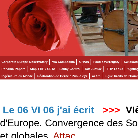
Corporate Europe Observatory
Via Campesina
GRAIN
Food sovereignty
Swissaid
Panama Papers
Stop TTIP / CETA
Lobby Control
Tax Justice
TTIP Leaks
fighti
Ingénieurs du Monde
Déclaration de Berne : Public eye
cetim
Ligue Droits de l'Ho
Le 06 VI 06 j'ai écrit
>>>
VI
d'Europe. Convergence des Solid
et globales.
Attac