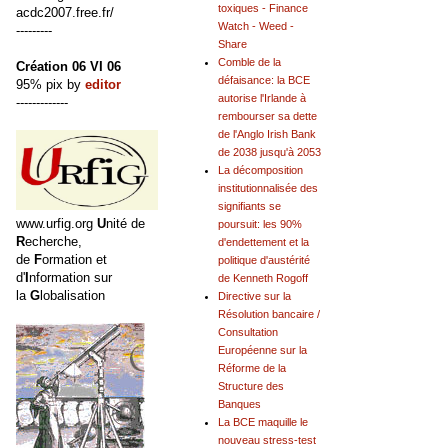
toxiques - Finance
acdc2007.free.fr/
Watch - Weed -
---------
Share
Comble de la
Création 06 VI 06
défaisance: la BCE
95% pix by
editor
autorise l'Irlande à
-------------
rembourser sa dette
de l'Anglo Irish Bank
de 2038 jusqu'à 2053
La décomposition
institutionnalisée des
signifiants se
www.urfig.org
U
nité de
poursuit: les 90%
R
echerche,
d'endettement et la
de
F
ormation et
politique d'austérité
d'
I
nformation sur
de Kenneth Rogoff
la
G
lobalisation
Directive sur la
Résolution bancaire /
Consultation
Européenne sur la
Réforme de la
Structure des
Banques
La BCE maquille le
nouveau stress-test