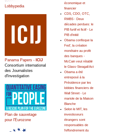
économique et
Lobbypedia
financier
CDS, CDO, OTC,
RMBS - Deux
décades perdues: le
PIB furtif et fictif - Le
PIB d'initié
Obama confisque la
Fed', la création
monétaire au profit
des banques -
Panama Papers -
ICIJ
McCain veut rétablir
Consortium international
le Glass-Steagall Act
des Journalistes
Obama a été
d'Investigation
entreposé à la
Présidence par les
lobbies financiers de
Wall Street - Le
mariole de la Maison
Blanche
Selon le MIT, les
Plan de sauvetage
investisseurs
pour l'Eurozone
étrangers sont
responsables de
l'effondrement du