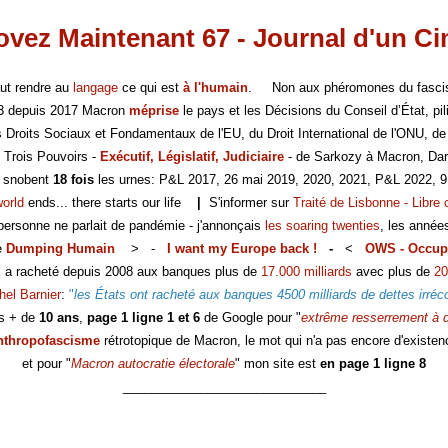
vez Maintenant 67 - Journal d'un C
faut rendre au
langage
ce qui est
à l'humain
. Non aux phéromones du fasc
-3 depuis 2017 Macron
méprise
le pays et les Décisions du Conseil d’État, pili
es Droits Sociaux et Fondamentaux de l'EU, du Droit International de l'ONU, de
 Trois Pouvoirs -
Exécutif, Législatif, Judiciaire
- de Sarkozy à Macron, Dar
s snobent
18 fois
les urnes: P&L 2017, 26 mai 2019, 2020, 2021, P&L 2022, 9
world
ends... there starts our life
|
S'informer sur
Traité de Lisbonne - Libre 
 personne ne parlait de pandémie - j'annonçais
les soaring twenties
, les année
e
Dumping Humain
> -
I want my Europe back !
-
<
OWS - Occup
E a racheté depuis 2008 aux banques plus de
17.000 milliards
avec plus de
20
hel Barnier
:
"
les États ont racheté aux banques 4500 milliards de dettes irréc
s + de
10 ans
,
page 1 ligne 1 et 6
de Google pour "
extrême resserrement à d
nthropofascisme
rétrotopique de Macron, le mot qui n'a pas encore d'existen
et pour "
Macron autocratie électorale
" mon site est
en page 1 ligne 8
_____________________________