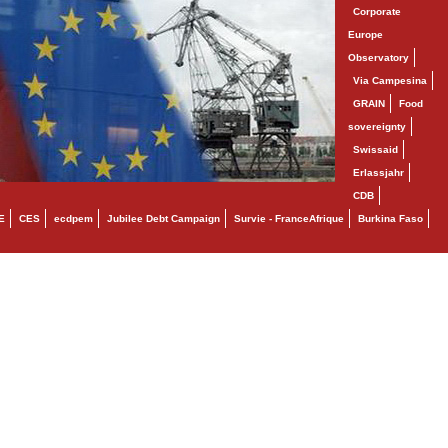
Corporate
Europe
Observatory
Via Campesina
GRAIN
Food
sovereignty
Swissaid
Erlassjahr
CDB
E
CES
ecdpem
Jubilee Debt Campaign
Survie - FranceAfrique
Burkina Faso