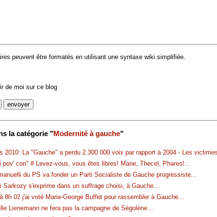
es peuvent être formatés en utilisant une syntaxe wiki simplifiée.
r de moi sur ce blog
s la catégorie "
Modernité à gauche
"
s 2010: La "Gauche" a perdu 2.300.000 voix par rapport à 2004 - Les victime
i pov' con" # Levez-vous, vous êtes libres! Mane, Thecel, Phares!
...
anuelli du PS va fonder un Parti Socialiste de Gauche progressiste
...
e Sarkozy s'exprime dans un suffrage choisi, à Gauche
...
 à 8h 02 j'ai voté Marie-George Buffet pour rassembler à Gauche
...
lle Lienemann ne fera pas la campagne de Ségolène
...