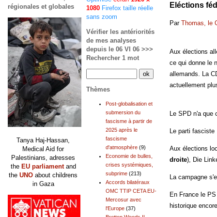
Eléctions fé
régionales et globales
1080
Firefox taille réelle
sans zoom
Par
Thomas, le 
Vérifier les antériorités
de mes analyses
depuis le 06 VI 06 >>>
Aux élections al
Rechercher 1 mot
ce qui donne le 
allemands. La CD
actuellement plus
Thèmes
Post-globalisation et
submersion du
Le SPD n'a que c
fascisme à partir de
2025 après le
Le parti fascist
fascisme
Tanya Haj-Hassan,
d'atmosphère
(9)
Aux élections lo
Medical Aid for
Economie de bulles,
Palestinians, adresses
droite
), Die Lin
crises systémiques,
the
EU parliament
and
subprime
(213)
the
UNO
about childrens
La campagne s'es
Accords bilatéraux
in Gaza
OMC TTIP CETA EU-
En France le PS 
Mercosur avec
historique encor
l'Europe
(37)
Bretton Woods II,