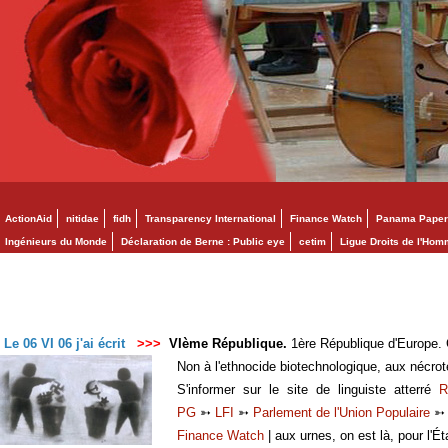
ActionAid
nitidae
fidh
Transparency International
Finance Watch
Panama Paper
Ingénieurs du Monde
Déclaration de Berne : Public eye
cetim
Ligue Droits de l'Ho
Le 06 VI 06 j'ai écrit
>>>
VIème République.
1ère République d'Europe. C
Non à l'ethnocide biotechnologique, aux nécro
S'informer sur le site de linguiste atterré
R
PG
➳
LFI
➳
Parlement de l'Union Populaire
Finance Watch
| aux urnes, on est là, pour l'Ét