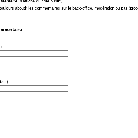
mentaire
" s'affiche du côté public,
 toujours aboutir les commentaires sur le back-office, modération ou pas (prob
ommentaire
 :
:
atif) :