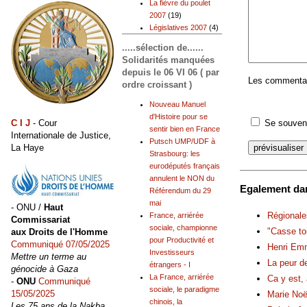
La fièvre du poulet
2007
(19)
Législatives 2007
(4)
.....sélection de......
Solidarités manquées
depuis le 06 VI 06 ( par
Les commentair
ordre croissant )
Nouveau Manuel
d'Histoire pour se
C I J
- Cour
Se souveni
sentir bien en France
Internationale de Justice,
Putsch UMP/UDF à
La Haye
Strasbourg: les
eurodéputés français
annulent le NON du
Egalement dan
Référendum du 29
mai
- ONU /
Haut
Régionale
France, arriérée
Commissariat
sociale, championne
"Casse to
aux Droits de l'Homme
pour Productivité et
Communiqué 07/05/2025
Henri Emm
Investisseurs
Mettre un terme au
La peur d
étrangers - I
génocide à Gaza
La France, arriérée
Ca y est,
-
ONU
Communiqué
sociale, le paradigme
15/05/2025
Marie Noë
chinois, la
Les 75 ans de la Nakba,