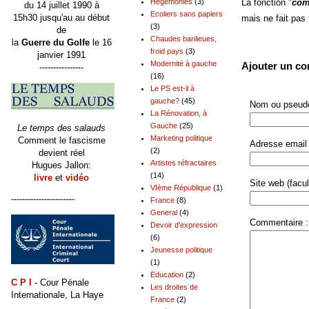
Hégémonies
(3)
La fonction "
com
du 14 juillet 1990 à
Ecoliers sans papiers
15h30 jusqu'au au début
mais ne fait pas
(3)
de
Chaudes banlieues,
la
Guerre du Golfe
le 16
froid pays
(3)
janvier 1991
Modernité à gauche
Ajouter un c
----------------
(16)
Le PS est-il à
gauche?
(45)
Nom ou pseudo
La Rénovation, à
Gauche
(25)
Le temps des salauds
Marketing politique
Comment le fascisme
Adresse email 
(2)
devient réel
Artistes réfractaires
Hugues Jallon:
(14)
livre
et
vidéo
Site web (facult
VIème République
(1)
-----------------------
France
(8)
General
(4)
Commentaire :
Devoir d'expression
(6)
Jeunesse politique
(1)
Education
(2)
C P I
- Cour Pénale
Les droites de
Internationale, La Haye
France
(2)