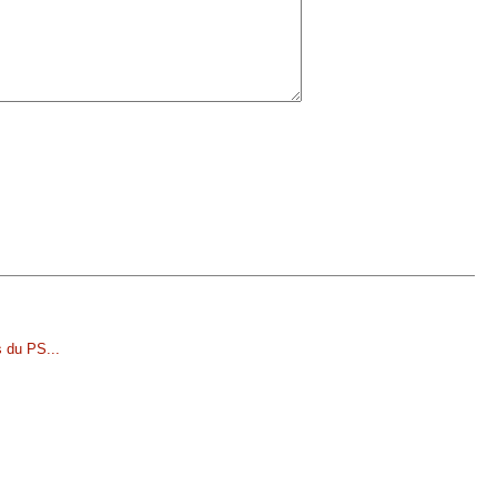
s du PS
...