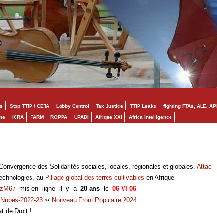
s
Stop TTIP / CETA
Lobby Control
Tax Justice
TTIP Leaks
fighting FTAs, ALE, AP
mme
ICRA
FARM
ROPPA
UPADI
Afrique XXI
Africa Intelligence
onvergence des Solidarités sociales, locales, régionales et globales.
Attac
technologies, au
Pillage global des terres cultivables
en Afrique
zM67
mis en ligne il y a
20 ans
le
06 VI 06
➳
Nupes-2022-23
➳
Nouveau Front Populaire 2024
at de Droit !