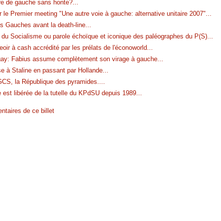
tre de gauche sans honte?
...
 le Premier meeting "Une autre voie à gauche: alternative unitaire 2007"
...
es Gauches avant la death-line
...
 du Socialisme ou parole échoïque et iconique des paléographes du P(S)
...
oir à cash accrédité par les prélats de l'éconoworld
...
gay: Fabius assume complètement son virage à gauche
...
e à Staline en passant par Hollande
...
GCS, la République des pyramides.
...
 est libérée de la tutelle du KPdSU depuis 1989
...
taires de ce billet