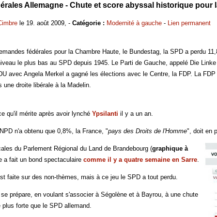
dérales Allemagne - Chute et score abyssal historique pour
Cimbre
le 19. août 2009, -
Catégorie :
Modernité à gauche
-
Lien permanent
lemandes fédérales pour la Chambre Haute, le Bundestag, la SPD a perdu 11,8%
niveau le plus bas au SPD depuis 1945. Le Parti de Gauche, appelé Die Linke 
U avec Angela Merkel a gagné les élections avec le Centre, la FDP. La FDP é
 une droite libérale à la Madelin.
e qu'il mérite après avoir lynché
Ypsilanti
il y a un an.
e NPD n'a obtenu que 0,8%, la France, "
pays des Droits de l'Homme
", doit en 
cales du Parlement Régional du Land de Brandebourg (
graphique à
ke a fait un bond spectaculaire
comme il y a quatre semaine en Sarre
.
t faite sur des non-thèmes, mais à ce jeu le SPD a tout perdu.
se prépare, en voulant s'associer à Ségolène et à Bayrou, à une chute
e plus forte que le SPD allemand.