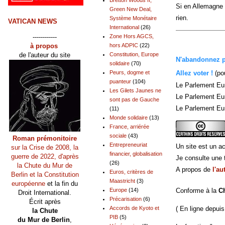
Si en Allemagne 
Green New Deal,
rien.
Système Monétaire
VATICAN NEWS
International
(26)
------------
Zone Hors AGCS,
à propos
hors ADPIC
(22)
de l'auteur du site
Constitution, Europe
N'abandonnez pl
solidaire
(70)
Peurs, dogme et
Allez voter !
(pou
puanteur
(104)
Le Parlement Eu
Les Gilets Jaunes ne
Le Parlement Eu
sont pas de Gauche
Le Parlement Eur
(11)
Monde solidaire
(13)
France, arriérée
sociale
(43)
Roman prémonitoire
Entrepreneuriat
Un site est un ac
sur la Crise de 2008, la
financier, globalisation
guerre de 2022, d'après
Je consulte une t
(26)
la Chute du Mur de
A propos de
l'au
Euros, critères de
Berlin et la Constitution
Maastricht
(3)
européenne
et la fin du
Europe
(14)
Conforme à la
C
Droit International.
Précarisation
(6)
Écrit après
Accords de Kyoto et
( En ligne depuis
la Chute
PIB
(5)
du Mur de Berlin
,