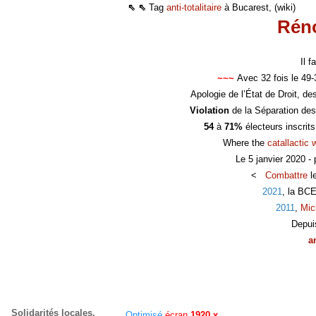
⇖ ⇖
Tag
anti-totalitaire
à Bucarest, (wiki)
Réno
Il 
~~~
Avec 32 fois le 49
Apologie de l’État de Droit, d
Violation
de la Séparation des
54
à
71%
électeurs inscrit
Where the
catallactic 
Le 5 janvier 2020 -
<
Combattre
l
2021
, la BC
2011
,
Mic
Depui
a
Solidarités locales,
Optimisé
écran
1920 x