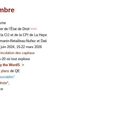
imbre
isme
er de l’État de Droit
~~~
 la CIJ et de la CPI de La Haye
manin-Retailleau-Nuñez et Dati
 juin 2024, 15-22 mars 2026
circulation des capitaux
s-20 où tout explose
y the WordS
>
 plans
de QE
ouvrables
"
roite
",
ce