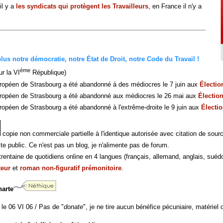
il y a
les syndicats qui protègent les Travailleurs
, en France il n'y a
us notre démocratie, notre État de Droit, notre Code du Travail !
ème
r la VI
République)
ropéen de Strasbourg a été abandonné à des médiocres le 7 juin aux
Électi
ropéen de Strasbourg a été abandonné aux médiocres le 26 mai aux
Électio
opéen de Strasbourg a été abandonné à l'extrême-droite le 9 juin aux
Électi
copie non commerciale partielle à l'identique autorisée avec citation de sour
te public. Ce n'est pas un blog, je n'alimente pas de forum.
rentaine de quotidiens online en 4 langues (français, allemand, anglais, suédo
teur
et
roman non-figuratif prémonitoire
.
harte
 le 06 VI 06 / Pas de "
donate
", je ne tire aucun bénéfice pécuniaire, matériel o