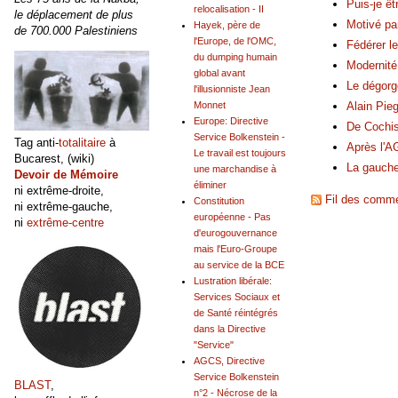
Puis-je ê
relocalisation - II
le déplacement de plus
Motivé par
Hayek, père de
de 700.000 Palestiniens
l'Europe, de l'OMC,
Fédérer l
du dumping humain
Modernité
global avant
Le dégorge
l'illusionniste Jean
Alain Pie
Monnet
Europe: Directive
De Cochis
Service Bolkenstein -
Tag anti-
totalitaire
à
Après l'A
Le travail est toujours
Bucarest, (wiki)
La gauche
une marchandise à
Devoir de Mémoire
éliminer
ni extrême-droite,
Fil des commen
Constitution
ni extrême-gauche,
européenne - Pas
ni
extrême-centre
d'eurogouvernance
mais l'Euro-Groupe
au service de la BCE
Lustration libérale:
Services Sociaux et
de Santé réintégrés
dans la Directive
"Service"
AGCS, Directive
Service Bolkenstein
BLAST
,
n°2 - Nécrose de la