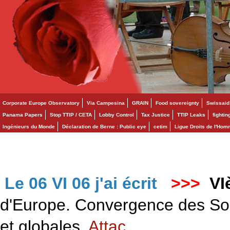
Corporate Europe Observatory
Via Campesina
GRAIN
Food sovereignty
Swissaid
Panama Papers
Stop TTIP / CETA
Lobby Control
Tax Justice
TTIP Leaks
fighti
Ingénieurs du Monde
Déclaration de Berne : Public eye
cetim
Ligue Droits de l'Ho
Le 06 VI 06 j'ai écrit
>>>
VI
d'Europe. Convergence des Solid
et globales.
Attac