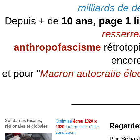
milliards de d
Depuis + de
10 ans
,
page 1 l
resserre
anthropofascisme
rétrotop
encore
et pour "
Macron autocratie éle
____________
Solidarités locales,
Optimisé
écran
1920 x
Regarde
régionales et globales
1080
Firefox taille réelle
sans zoom
Par Sébast