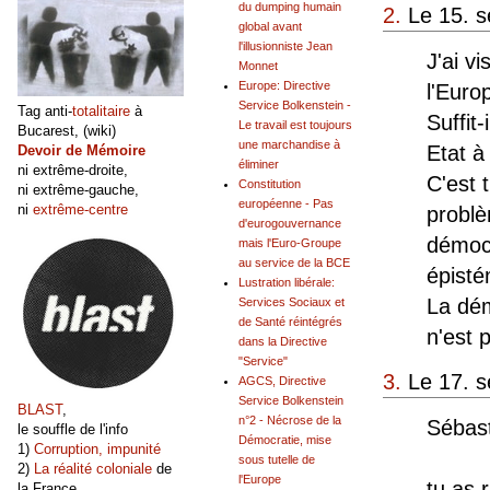
du dumping humain
2.
Le 15. s
global avant
l'illusionniste Jean
J'ai vi
Monnet
Europe: Directive
l'Euro
Service Bolkenstein -
Tag anti-
totalitaire
à
Suffit
Le travail est toujours
Bucarest, (wiki)
une marchandise à
Etat à
Devoir de Mémoire
éliminer
ni extrême-droite,
C'est 
Constitution
ni extrême-gauche,
européenne - Pas
ni
extrême-centre
problè
d'eurogouvernance
démoc
mais l'Euro-Groupe
au service de la BCE
épisté
Lustration libérale:
La dém
Services Sociaux et
de Santé réintégrés
n'est 
dans la Directive
"Service"
3.
Le 17. s
AGCS, Directive
Service Bolkenstein
BLAST
,
n°2 - Nécrose de la
Sébast
le souffle de l'info
Démocratie, mise
1)
Corruption, impunité
sous tutelle de
2)
La réalité coloniale
de
l'Europe
tu as 
la France