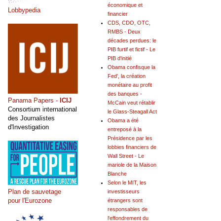
économique et
Lobbypedia
financier
CDS, CDO, OTC,
RMBS - Deux
décades perdues: le
PIB furtif et fictif - Le
PIB d'initié
Obama confisque la
Fed', la création
monétaire au profit
des banques -
Panama Papers -
ICIJ
McCain veut rétablir
Consortium international
le Glass-Steagall Act
des Journalistes
Obama a été
d'Investigation
entreposé à la
Présidence par les
lobbies financiers de
Wall Street - Le
mariole de la Maison
Blanche
Selon le MIT, les
Plan de sauvetage
investisseurs
pour l'Eurozone
étrangers sont
responsables de
l'effondrement du