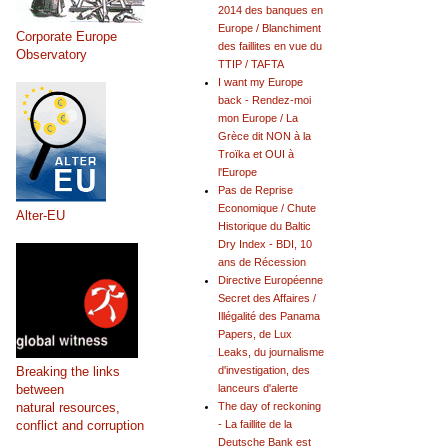
2014 des banques en
Europe / Blanchiment
Corporate Europe
des faillites en vue du
Observatory
TTIP / TAFTA
I want my Europe
back - Rendez-moi
mon Europe / La
Grèce dit NON à la
Troïka et OUI à
l'Europe
Pas de Reprise
Economique / Chute
Alter-EU
Historique du Baltic
Dry Index - BDI, 10
ans de Récession
Directive Européenne
Secret des Affaires /
Illégalité des Panama
Papers, de Lux
Leaks, du journalisme
Breaking the links
d'investigation, des
between
lanceurs d'alerte
natural resources,
The day of reckoning
conflict and corruption
- La faillite de la
Deutsche Bank est