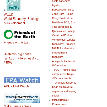
actifs bancaires
légués
Balkanisation de la
>
Zone Euro - 2ème
WEED
Carry Trade de la
World Economy, Ecology
Bad Bank BCE, Ex-
& Development
voto européen du
Quantitative Easing,
Cartel de l'Euribor
Victoire des Lobbies
Friends of the Earth
financiers: Directive
MiFID 2 - Marchés
-----------
d’instruments
Bilaterals.org contre
financiers -
les ALE / FTA et les APE
Analphabétisation de
/ EPA
l'information
------------
TSCG - Pacte Fiscal
européen: la Règle
d'Or pour tuer le
Travailleur, casser le
APE / EPA Watch
Code du Travail et
organiser le dumping
social
Michel Barnier,
Commissaire
Make Finance Work