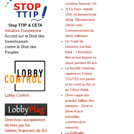
système financier US
2] Ce Pays, appelé
USA, en banqueroute
d'Etat. Effondrement
Stop TTIP & CETA
URSS-USA -
Initiative Européenne
Commencement du
Accord sur le Droit des
3ème millénaire
Investisseurs
Du Traité de
contre le Droit des
Lisbonne à la Bad
Peuples
Bank - L'Européen
libre et non faussé va
payer pendant 80 ans
La Société Générale
rapatrie en France
TOUTES ses pertes
et les vend au fisc et
au Trésor Public
Lobby Control
2ème vague des
grandes faillites des
banques - 2ème et
3ème Krach
immobilier
Directives européennes
commercial et
dictées par les
industriel
lobbies financiers de Bxl
La théâtralité