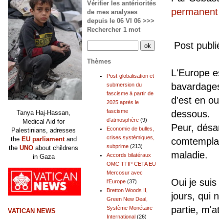
Vérifier les antériorités
permanent
de mes analyses
depuis le 06 VI 06 >>>
Rechercher 1 mot
Post publi
Thèmes
L'Europe e
Post-globalisation et
bavardages
submersion du
fascisme à partir de
d'est en o
2025 après le
fascisme
dessous.
Tanya Haj-Hassan,
d'atmosphère
(9)
Medical Aid for
Peur, désar
Economie de bulles,
Palestinians, adresses
crises systémiques,
the
EU parliament
and
comtemplat
subprime
(213)
the
UNO
about childrens
maladie.
Accords bilatéraux
in Gaza
OMC TTIP CETA EU-
Mercosur avec
Oui je suis
l'Europe
(37)
Bretton Woods II,
jours, qui 
Green New Deal,
partie, m'
Système Monétaire
VATICAN NEWS
International
(26)