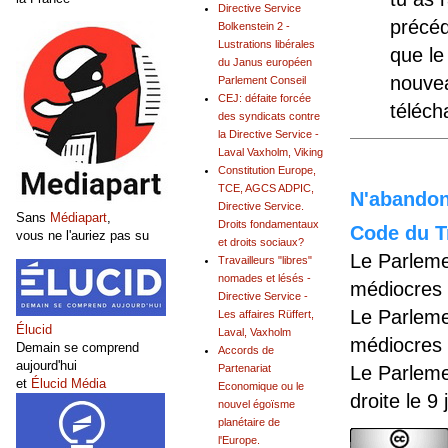
Directive Service
précéd
Bolkenstein 2 -
Lustrations libérales
que le
du Janus européen
nouvea
Parlement Conseil
CEJ: défaite forcée
téléch
des syndicats contre
la Directive Service -
Laval Vaxholm, Viking
Constitution Europe,
TCE, AGCS ADPIC,
N'abandonn
Directive Service.
Sans
Médiapart
,
Droits fondamentaux
Code du Tr
vous ne l'auriez pas su
et droits sociaux?
Le Parleme
Travailleurs "libres"
nomades et lésés -
médiocres 
Directive Service -
Le Parleme
Les affaires Rüffert,
Élucid
Laval, Vaxholm
médiocres 
Demain se comprend
Accords de
aujourd'hui
Le Parleme
Partenariat
et
Élucid Média
Economique ou le
droite le 9
nouvel égoïsme
planétaire de
l'Europe.