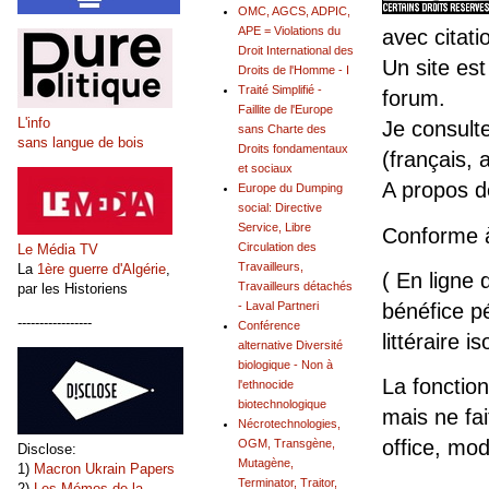
OMC, AGCS, ADPIC,
APE = Violations du
avec citati
Droit International des
Un site est
Droits de l'Homme - I
Traité Simplifié -
forum.
Faillite de l'Europe
L'info
Je consult
sans Charte des
sans langue de bois
Droits fondamentaux
(français, 
et sociaux
A propos 
Europe du Dumping
social: Directive
Service, Libre
Conforme 
Circulation des
Le Média TV
Travailleurs,
La
1ère guerre d'Algérie
,
( En ligne 
Travailleurs détachés
par les Historiens
- Laval Partneri
bénéfice pé
-----------------
Conférence
littéraire is
alternative Diversité
biologique - Non à
La fonction
l'ethnocide
biotechnologique
mais ne fai
Nécrotechnologies,
office, mo
OGM, Transgène,
Disclose:
Mutagène,
1)
Macron Ukrain Papers
Terminator, Traitor,
2)
Les Mémos de la