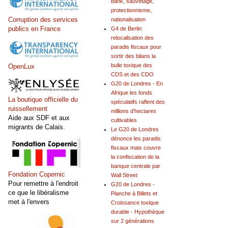
bank, sauvetage,
protectionnisme,
Corruption des services
nationalisation
publics en France
G4 de Berlin:
relocalisation des
paradis fiscaux pour
sortir des bilans la
bulle toxique des
OpenLux
CDS et des CDO
G20 de Londres - En
Afrique les fonds
La boutique officielle du
spéculatifs raflent des
ruissellement
millions d'hectares
Aide aux SDF et aux
cultivables
migrants de Calais.
Le G20 de Londres
dénonce les paradis
fiscaux mais couvre
la confiscation de la
banque centrale par
Fondation Copernic
Wall Street
Pour remettre à l'endroit
G20 de Londres -
ce que le libéralisme
Planche à Billets et
met à l'envers
Croissance toxique
durable - Hypothèque
sur 2 générations