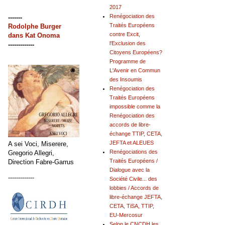
2017
Renégociation des
-------
Traités Européens
Rodolphe Burger
contre Excit,
dans
Kat Onoma
l'Exclusion des
-------------
Citoyens Européens?
Programme de
L'Avenir en Commun
des Insoumis
Renégociation des
Traités Européens
impossible comme la
Renégociation des
accords de libre-
échange TTIP, CETA,
JEFTA et ALEUES
A sei Voci, Miserere,
Renégociations des
Gregorio Allegri,
Traités Européens /
Direction Fabre-Garrus
Dialogue avec la
-------------
Société Civile... des
lobbies / Accords de
libre-échange JEFTA,
CETA, TiSA, TTIP,
EU-Mercosur
Selon le CNCDH les