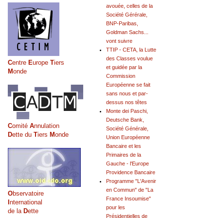
avouée, celles de la
Société Gérérale,
BNP-Paribas,
Goldman Sachs...
vont suivre
TTIP - CETA, la Lutte
des Classes voulue
C
entre
E
urope
T
iers
et guidée par la
M
onde
Commission
Européenne se fait
sans nous et par-
dessus nos têtes
Monte dei Paschi,
Deutsche Bank,
C
omité
A
nnulation
Société Générale,
D
ette du
T
iers
M
onde
Union Européenne
Bancaire et les
Primaires de la
Gauche - l'Europe
Providence Bancaire
Programme "L'Avenir
en Commun" de "La
O
bservatoire
France Insoumise"
I
nternational
pour les
de la
D
ette
Présidentielles de