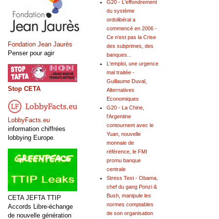
G20 - L'effondrement
du système
ordolibéral a
commencé en 2006 -
Ce n'est pas la Crise
Fondation Jean Jaurès
des subprimes, des
Penser pour agir
banques...
L'emploi, une urgence
mal traitée -
Guillaume Duval,
Stop CETA
Alternatives
Economiques
G20 - La Chine,
l'Argentine
LobbyFacts.eu
contournent avec le
information chiffrées
Yuan, nouvelle
lobbying Europe.
monnaie de
référence, le FMI
promu banque
centrale
Stress Test - Obama,
chef du gang Ponzi &
Bush, manipule les
CETA JEFTA TTIP
normes comptables
Accords Libre-échange
de son organisation
de nouvelle génération