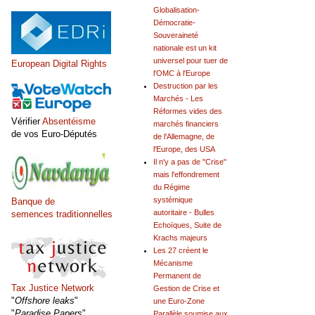
Globalisation-
Démocratie-
Souveraineté
nationale est un kit
universel pour tuer de
European Digital Rights
l'OMC à l'Europe
Destruction par les
Marchés - Les
Réformes vides des
Vérifier
Absentéisme
marchés financiers
de vos Euro-Députés
de l'Allemagne, de
l'Europe, des USA
Il n'y a pas de "Crise"
mais l'effondrement
du Régime
systémique
Banque de
autoritaire - Bulles
semences traditionnelles
Echoïques, Suite de
Krachs majeurs
Les 27 créent le
Mécanisme
Permanent de
Tax Justice Network
Gestion de Crise et
"
Offshore leaks
"
une Euro-Zone
"
Paradise Papers
"
Parallèle soumise aux