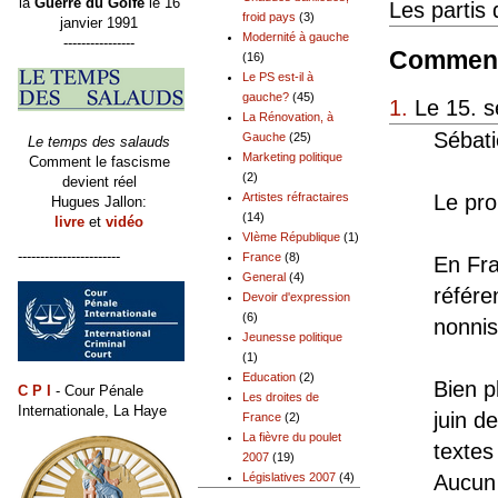
la
Guerre du Golfe
le 16
Les partis q
froid pays
(3)
janvier 1991
Modernité à gauche
----------------
Comment
(16)
Le PS est-il à
gauche?
(45)
1.
Le 15. s
La Rénovation, à
Sébati
Gauche
(25)
Le temps des salauds
Marketing politique
Comment le fascisme
(2)
devient réel
Le pro
Artistes réfractaires
Hugues Jallon:
(14)
livre
et
vidéo
VIème République
(1)
-----------------------
France
(8)
En Fra
General
(4)
référe
Devoir d'expression
(6)
nonnis
Jeunesse politique
(1)
Education
(2)
Bien p
C P I
- Cour Pénale
Les droites de
Internationale, La Haye
juin d
France
(2)
La fièvre du poulet
textes
2007
(19)
Aucun 
Législatives 2007
(4)