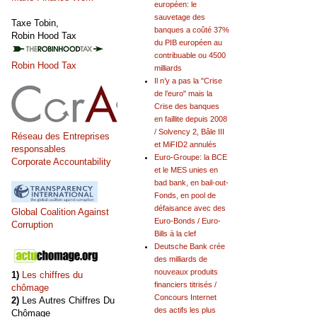
européen: le
sauvetage des
Taxe Tobin,
banques a coûté 37%
Robin Hood Tax
du PIB européen au
contribuable ou 4500
Robin Hood Tax
milliards
Il n’y a pas la "Crise
de l’euro" mais la
Crise des banques
en faillite depuis 2008
/ Solvency 2, Bâle III
Réseau des Entreprises
et MiFID2 annulés
responsables
Euro-Groupe: la BCE
Corporate Accountability
et le MES unies en
bad bank, en bail-out-
Fonds, en pool de
défaisance avec des
Global Coalition Against
Euro-Bonds / Euro-
Corruption
Bills à la clef
Deutsche Bank crée
des milliards de
nouveaux produits
1)
Les chiffres du
financiers titrisés /
chômage
Concours Internet
2)
Les Autres Chiffres Du
des actifs les plus
Chômage