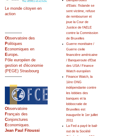
Banqueroutes
d'Etats: l'Islande se
Le monde citoyen en
sent victime, refuse
action
de rembourser et
joue la Cour de
Justice de l'AELE
--------------
contre la Commission
O
bservatoire des
de Bruxelles
P
olitiques
Guerre monétaire /
E
conomiques en
Guerre civile
E
urope
.
financière américaine
Pôle européen de
/ Banqueroute d'Etat
gestion et d'économie
des USA / Finance
(PEGE) Strasbourg
Watch européen
--------------
Finance Watch, la
1ère ONG
indépendante contre
les lobbies des
banques et la
lobbocratie de
O
bservatoire
Bruxelles est
F
rançais des
inaugurée le 1er juillet
C
onjonctures
2011
E
conomiques.
La Fed a payé le bail-
Jean Paul Fitoussi
out de la Société