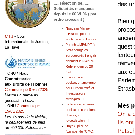
des ur
.....sélection de......
Solidarités manquées
depuis le 06 VI 06 ( par
ordre croissant )
Bien q
propo
Nouveau Manuel
d'Histoire pour se
C I J
- Cour
ancien
sentir bien en France
Internationale de Justice,
Putsch UMP/UDF à
questi
La Haye
Strasbourg: les
lenteu
eurodéputés français
annulent le NON du
réinve
Référendum du 29
aux eu
mai
- ONU /
Haut
France, arriérée
Commissariat
Parlem
sociale, championne
aux Droits de l'Homme
Strasb
pour Productivité et
Communiqué 07/05/2025
Investisseurs
Mettre un terme au
étrangers - I
génocide à Gaza
Mes p
La France, arriérée
-
ONU
Communiqué
sociale, le paradigme
15/05/2025
On a c
chinois, la
Les 75 ans de la Nakba,
relocalisation - II
Ils on
le déplacement de plus
Hayek, père de
de 700.000 Palestiniens
Putsc
l'Europe, de l'OMC,