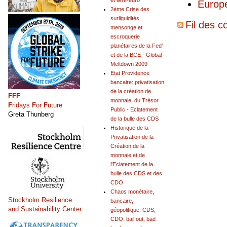
et livre-euro
Europe
2ème Crise des
surliquidités,
Fil des c
mensonge et
escroquerie
planétaires de la Fed'
et de la BCE - Global
Meltdown 2009
Etat Providence
bancaire: privatisation
de la création de
FFF
monnaie, du Trésor
F
ridays
F
or
F
uture
Public - Eclatement
Greta Thunberg
de la bulle des CDS
Historique de la
Privatisation de la
Création de la
monnaie et de
l'Eclatement de la
bulle des CDS et des
CDO
Chaos monétaire,
Stockholm Resilience
bancaire,
and Sustainability Center
géopolitique: CDS,
CDO, bail out, bad