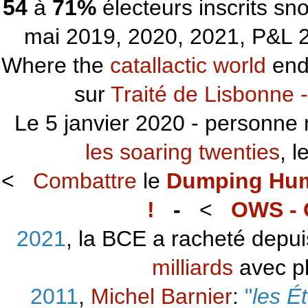
54
à
71%
électeurs inscrits s
mai 2019, 2020, 2021, P&L 2
Where the
catallactic world
ends
sur
Traité de Lisbonne -
Le 5 janvier 2020 - personne 
les soaring twenties
, 
<
Combattre
le
Dumping Hu
!
-
<
OWS - 
2021
, la BCE a racheté depu
milliards
avec p
2011
,
Michel Barnier
:
"
les É