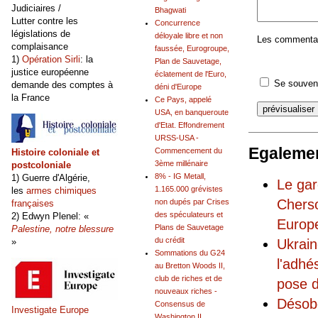
Judiciaires /
Bhagwati
Lutter contre les
Concurrence
législations de
déloyale libre et non
Les commentair
complaisance
faussée, Eurogroupe,
1)
Opération Sirli
: la
Plan de Sauvetage,
justice européenne
éclatement de l'Euro,
Se souveni
demande des comptes à
déni d'Europe
la France
Ce Pays, appelé
USA, en banqueroute
d'Etat. Effondrement
URSS-USA -
Egalemen
Commencement du
Histoire coloniale et
3ème millénaire
postcoloniale
8% - IG Metall,
1) Guerre d'Algérie,
Le gar
1.165.000 grévistes
les
armes chimiques
Cherso
non dupés par Crises
françaises
des spéculateurs et
2) Edwyn Plenel: «
Europ
Plans de Sauvetage
Palestine, notre blessure
du crédit
Ukrain
»
Sommations du G24
l'adhé
au Bretton Woods II,
club de riches et de
pose d
nouveaux riches -
Désobé
Consensus de
Investigate Europe
Washington II