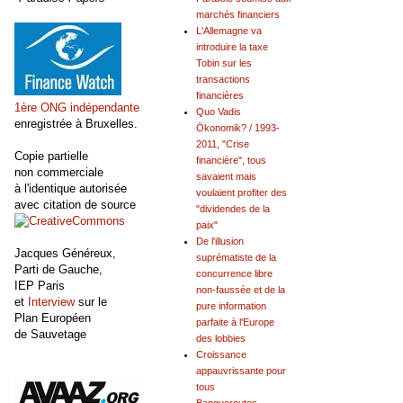
marchés financiers
L'Allemagne va
introduire la taxe
Tobin sur les
transactions
financières
1ère ONG indépendante
Quo Vadis
enregistrée à Bruxelles.
Ökonomik? / 1993-
2011, "Crise
Copie partielle
financière", tous
non commerciale
savaient mais
à l'identique autorisée
voulaient profiter des
avec citation de source
"dividendes de la
paix"
De l'illusion
Jacques Généreux,
suprématiste de la
Parti de Gauche,
concurrence libre
IEP Paris
non-faussée et de la
et
Interview
sur le
pure information
Plan Européen
parfaite à l'Europe
de Sauvetage
des lobbies
Croissance
appauvrissante pour
tous