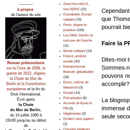
------------
Zone Hors AGCS,
à propos
hors ADPIC
(22)
Cependant 
de l'auteur du site
Constitution, Europe
que Thomas 
solidaire
(70)
Peurs, dogme et
pourrait bien
puanteur
(104)
Les Gilets Jaunes ne
sont pas de Gauche
Faire la
(11)
Monde solidaire
(13)
France, arriérée
Dites-moi t
sociale
(43)
Roman prémonitoire
Sommes-nou
Entrepreneuriat
sur la Crise de 2008, la
financier, globalisation
guerre de 2022, d'après
pouvons no
(26)
la Chute du Mur de
Euros, critères de
accomplir?
Berlin et la Constitution
Maastricht
(3)
européenne
et la fin du
Europe
(14)
Droit International.
Précarisation
(6)
La blogosp
Écrit après
Accords de Kyoto et
la Chute
immense de 
PIB
(5)
du Mur de Berlin
,
Hégémonies
(3)
du 14 juillet 1990 à
seule seco
Ecoliers sans papiers
15h30 jusqu'au au début
(3)
de
Chaudes banlieues,