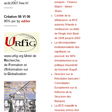
toxiques - Finance
acdc2007.free.fr/
Watch - Weed -
---------
Share
Comble de la
Création 06 VI 06
défaisance: la BCE
95% pix by
editor
autorise l'Irlande à
-------------
rembourser sa dette
de l'Anglo Irish Bank
de 2038 jusqu'à 2053
La décomposition
institutionnalisée des
signifiants se
www.urfig.org
U
nité de
poursuit: les 90%
R
echerche,
d'endettement et la
de
F
ormation et
politique d'austérité
d'
I
nformation sur
de Kenneth Rogoff
la
G
lobalisation
Directive sur la
Résolution bancaire /
Consultation
Européenne sur la
Réforme de la
Structure des
Banques
La BCE maquille le
nouveau stress-test