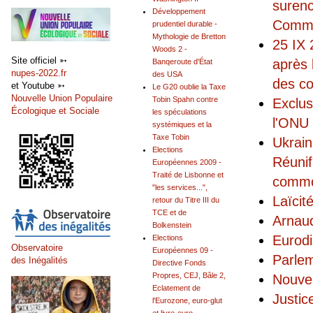
surenc
Développement
Commi
prudentiel durable -
Mythologie de Bretton
25 IX 
Woods 2 -
Site officiel ➳
après 
Banqeroute d'État
nupes-2022.fr
des USA
des co
et Youtube ➳
Le G20 oublie la Taxe
Nouvelle Union Populaire
Tobin Spahn contre
Exclus
Écologique et Sociale
les spéculations
l'ONU 
systémiques et la
Taxe Tobin
Ukrain
Elections
Réunif
Européennes 2009 -
Traité de Lisbonne et
commod
"les services...",
Laïcit
retour du Titre III du
TCE et de
Arnaud
Bolkenstein
Eurodi
Elections
Observatoire
Européennes 09 -
Parlem
des Inégalités
Directive Fonds
Propres, CEJ, Bâle 2,
Nouvea
Eclatement de
Justic
l'Eurozone, euro-glut