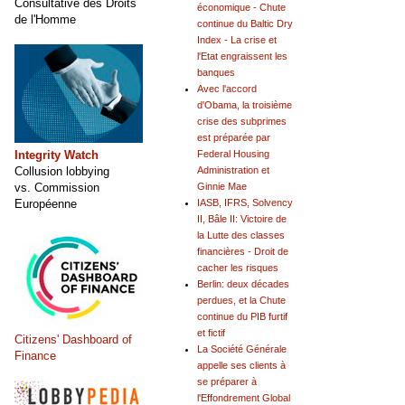
Consultative des Droits
économique - Chute
de l'Homme
continue du Baltic Dry
Index - La crise et
l'Etat engraissent les
banques
Avec l'accord
d'Obama, la troisième
crise des subprimes
est préparée par
Integrity Watch
Federal Housing
Collusion lobbying
Administration et
vs. Commission
Ginnie Mae
Européenne
IASB, IFRS, Solvency
II, Bâle II: Victoire de
la Lutte des classes
financières - Droit de
cacher les risques
Berlin: deux décades
perdues, et la Chute
continue du PIB furtif
et fictif
Citizens' Dashboard of
La Société Générale
Finance
appelle ses clients à
se préparer à
l'Effondrement Global