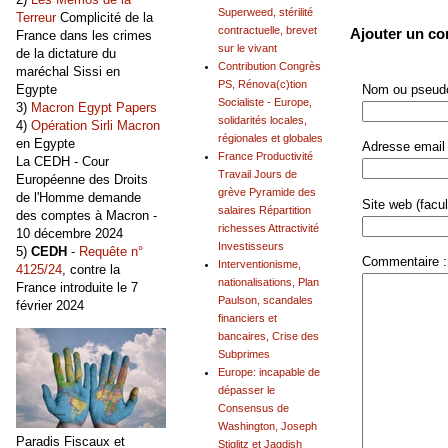
Superweed, stérilité
Terreur
Complicité de la
contractuelle, brevet
Ajouter un c
France dans les crimes
sur le vivant
de la dictature du
Contribution Congrès
maréchal Sissi en
PS, Rénova(c)tion
Egypte
Nom ou pseudo
Socialiste - Europe,
3)
Macron Egypt Papers
solidarités locales,
4)
Opération Sirli Macron
régionales et globales
en Egypte
Adresse email 
France Productivité
La CEDH - Cour
Travail Jours de
Européenne des Droits
grève Pyramide des
de l'Homme demande
Site web (facult
salaires Répartition
des comptes à Macron -
richesses Attractivité
10 décembre 2024
Investisseurs
5)
CEDH
-
Requête n°
Commentaire :
Interventionisme,
4125/24
, contre la
nationalisations, Plan
France introduite le 7
Paulson, scandales
février 2024
financiers et
bancaires, Crise des
Subprimes
Europe: incapable de
dépasser le
Consensus de
Washington, Joseph
Paradis Fiscaux et
Stiglitz et Jagdish