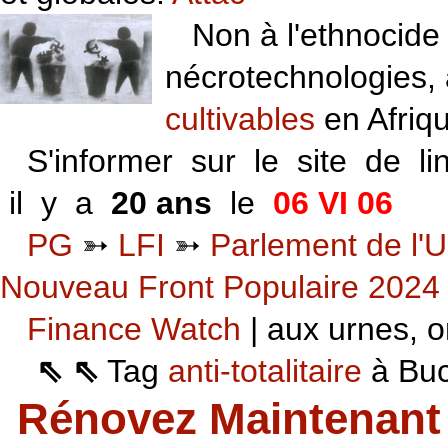
Non à l'ethnocide 
nécrotechnologies,
cultivables
en Afriq
S'informer sur le site de li
il y a
20 ans
le
06 VI 06
PG
➳
LFI
➳
Parlement de l'U
Nouveau Front Populaire 2024
Finance Watch
| aux urnes, on
⇖ ⇖
Tag
anti-totalitaire
à Buca
Rénovez Maintenant 