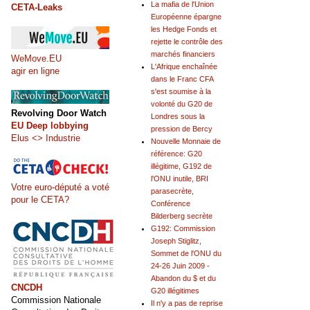
La mafia de l'Union
CETA-Leaks
Européenne épargne
les Hedge Fonds et
rejette le contrôle des
marchés financiers
WeMove.EU
L'Afrique enchaînée
agir en ligne
dans le Franc CFA
s'est soumise à la
volonté du G20 de
Revolving Door Watch
Londres sous la
EU Deep lobbying
pression de Bercy
Elus <> Industrie
Nouvelle Monnaie de
référence: G20
illégitime, G192 de
l'ONU inutile, BRI
Votre euro-député a voté
parasecrète,
pour le CETA?
Conférence
Bilderberg secrète
G192: Commission
Joseph Stiglitz,
Sommet de l'ONU du
24-26 Juin 2009 -
Abandon du $ et du
CNCDH
G20 illégitimes
Commission Nationale
Il n'y a pas de reprise