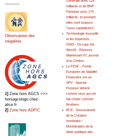
Générale avec 124
------------
milliards et de BNP-
Parisbas avec 175
milliards, et pourtant
elles sont toujours
"sous-capitalisées"
Terminologie inusuelle
Observatoire des
et les impensés -
inégalités
OWS - Occupy the
WordS - Rénovez
Maintenant 67, journal
d'un Cimbre
Le FESF - Fonds
Européen de Stabilité
Financière est un
SPV - Special
Purpose Vehicle
1]
Zone hors AGCS >>>
comme ceux qui ont
horsagcslogo.chez-
fait chuter Lehman
alice.fr
Brothers
2]
Zone hors ADPIC
BCE - Souveraineté
de la Création
monétaire /
Monétisation de la
dette publique des