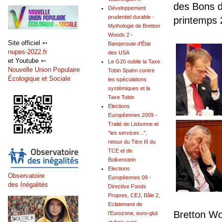
des Bons du
Développement
prudentiel durable -
printemps 
Mythologie de Bretton
Woods 2 -
Site officiel ➳
Banqeroute d'État
nupes-2022.fr
des USA
et Youtube ➳
Le G20 oublie la Taxe
Nouvelle Union Populaire
Tobin Spahn contre
Écologique et Sociale
les spéculations
systémiques et la
Taxe Tobin
Elections
Européennes 2009 -
Traité de Lisbonne et
"les services...",
retour du Titre III du
TCE et de
Bolkenstein
Elections
Observatoire
Européennes 09 -
des Inégalités
Directive Fonds
Propres, CEJ, Bâle 2,
Eclatement de
Bretton Woo
l'Eurozone, euro-glut