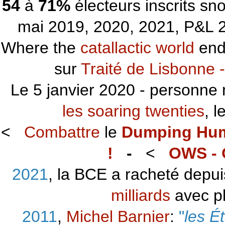
54
à
71%
électeurs inscrits s
mai 2019, 2020, 2021, P&L 2
Where the
catallactic world
ends
sur
Traité de Lisbonne -
Le 5 janvier 2020 - personne 
les soaring twenties
, 
<
Combattre
le
Dumping Hu
!
-
<
OWS - 
2021
, la BCE a racheté depu
milliards
avec p
2011
,
Michel Barnier
:
"
les É