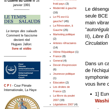
la
Guerre du Golfe
le 16
froid pays
(3)
janvier 1991
Le désenga
Modernité à gauche
----------------
(16)
seule BCE e
Le PS est-il à
gauche?
(45)
main vibran
La Rénovation, à
"
autorégula
Gauche
(25)
Le temps des salauds
Marketing politique
Comment le fascisme
II),
Libre É
(2)
devient réel
Circulation
Artistes réfractaires
Hugues Jallon:
(14)
livre
et
vidéo
VIème République
(1)
-----------------------
France
(8)
General
(4)
Dans un cac
Devoir d'expression
de l'échiq
(6)
Jeunesse politique
symphonie 
(1)
Education
(2)
vous livre
C P I
- Cour Pénale
Les droites de
Internationale, La Haye
France
(2)
1] Eu
La fièvre du poulet
Washi
2007
(19)
Législatives 2007
(4)