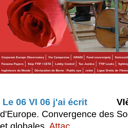
Corporate Europe Observatory
Via Campesina
GRAIN
Food sovereignty
Swissaid
Panama Papers
Stop TTIP / CETA
Lobby Control
Tax Justice
TTIP Leaks
fighti
Ingénieurs du Monde
Déclaration de Berne : Public eye
cetim
Ligue Droits de l'Ho
Le 06 VI 06 j'ai écrit
>>>
VI
d'Europe. Convergence des Solid
et globales.
Attac