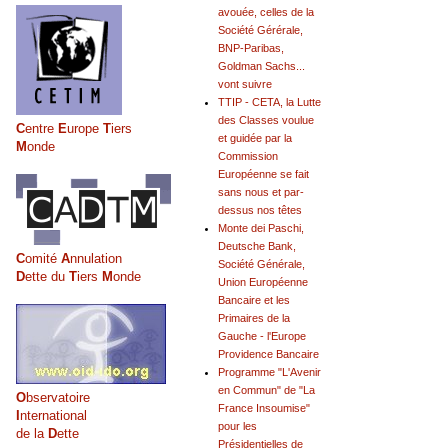
avouée, celles de la
Société Gérérale,
BNP-Paribas,
Goldman Sachs...
vont suivre
TTIP - CETA, la Lutte
des Classes voulue
C
entre
E
urope
T
iers
et guidée par la
M
onde
Commission
Européenne se fait
sans nous et par-
dessus nos têtes
Monte dei Paschi,
Deutsche Bank,
C
omité
A
nnulation
Société Générale,
D
ette du
T
iers
M
onde
Union Européenne
Bancaire et les
Primaires de la
Gauche - l'Europe
Providence Bancaire
Programme "L'Avenir
en Commun" de "La
O
bservatoire
France Insoumise"
I
nternational
pour les
de la
D
ette
Présidentielles de