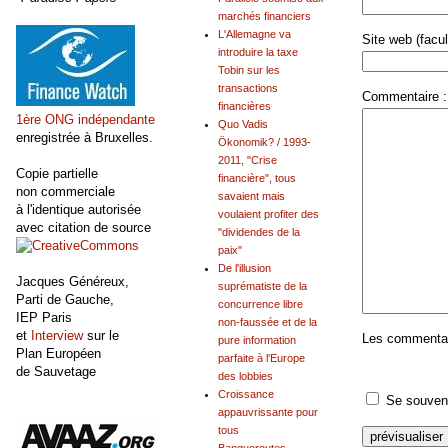
marchés financiers
L'Allemagne va
Site web (facult
introduire la taxe
Tobin sur les
transactions
Commentaire :
financières
1ère ONG indépendante
Quo Vadis
enregistrée à Bruxelles.
Ökonomik? / 1993-
2011, "Crise
Copie partielle
financière", tous
non commerciale
savaient mais
à l'identique autorisée
voulaient profiter des
avec citation de source
"dividendes de la
paix"
De l'illusion
Jacques Généreux,
suprématiste de la
Parti de Gauche,
concurrence libre
IEP Paris
non-faussée et de la
et
Interview
sur le
Les commentair
pure information
Plan Européen
parfaite à l'Europe
de Sauvetage
des lobbies
Croissance
Se souveni
appauvrissante pour
tous