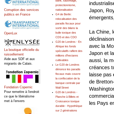
bank, sauvetage,
industriali
protectionnisme,
Japon, Roy
Corruption des services
nationalisation
publics en France
G4 de Berlin:
émergents,
relocalisation des
paradis fiscaux pour
sortir des bilans la
La Chine, 
bulle toxique des
OpenLux
CDS et des CDO
déclinaison
G20 de Londres - En
avec la Mo
Afrique les fonds
La boutique officielle du
spéculatifs raflent des
Japon et l
ruissellement
millions d'hectares
Aide aux SDF et aux
aussi, la 
cultivables
migrants de Calais.
Le G20 de Londres
créances to
dénonce les paradis
laisse pas 
fiscaux mais couvre
la confiscation de la
de Bretton
banque centrale par
Fondation Copernic
Wall Street
Washington
Pour remettre à l'endroit
G20 de Londres -
commercial
ce que le libéralisme
Planche à Billets et
met à l'envers
Croissance toxique
les Pays e
durable - Hypothèque
sur 2 générations