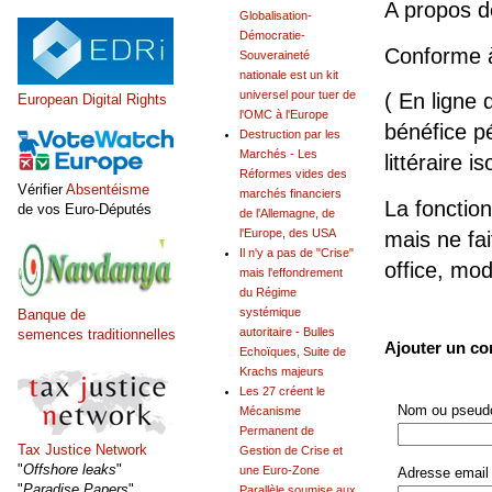
A propos 
Globalisation-
Démocratie-
Conforme 
Souveraineté
nationale est un kit
universel pour tuer de
( En ligne 
European Digital Rights
l'OMC à l'Europe
bénéfice pé
Destruction par les
Marchés - Les
littéraire is
Réformes vides des
Vérifier
Absentéisme
marchés financiers
La fonction
de vos Euro-Députés
de l'Allemagne, de
l'Europe, des USA
mais ne fai
Il n'y a pas de "Crise"
office, mo
mais l'effondrement
du Régime
systémique
Banque de
autoritaire - Bulles
semences traditionnelles
Ajouter un c
Echoïques, Suite de
Krachs majeurs
Les 27 créent le
Nom ou pseudo
Mécanisme
Permanent de
Tax Justice Network
Gestion de Crise et
"
Offshore leaks
"
une Euro-Zone
Adresse email 
"
Paradise Papers
"
Parallèle soumise aux