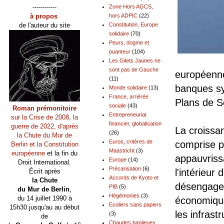
------------
Zone Hors AGCS,
à propos
hors ADPIC
(22)
de l'auteur du site
Constitution, Europe
solidaire
(70)
Peurs, dogme et
puanteur
(104)
Les Gilets Jaunes ne
sont pas de Gauche
européenne
(11)
banques sy
Monde solidaire
(13)
France, arriérée
Plans de S
sociale
(43)
Roman prémonitoire
Entrepreneuriat
sur la Crise de 2008, la
financier, globalisation
guerre de 2022, d'après
La croissa
(26)
la Chute du Mur de
Euros, critères de
comprise 
Berlin et la Constitution
Maastricht
(3)
européenne
et la fin du
appauvriss
Europe
(14)
Droit International.
Précarisation
(6)
l'intérieu
Écrit après
Accords de Kyoto et
la Chute
désengagem
PIB
(5)
du Mur de Berlin
,
Hégémonies
(3)
du 14 juillet 1990 à
économique,
Ecoliers sans papiers
15h30 jusqu'au au début
les infras
(3)
de
Chaudes banlieues,