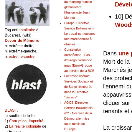
du dumping humain
Dével
global avant
l'illusionniste Jean
10] Dé
Monnet
Europe: Directive
Woods
Service Bolkenstein -
Tag anti-
totalitaire
à
Le travail est toujours
Bucarest, (wiki)
une marchandise à
Devoir de Mémoire
éliminer
ni extrême-droite,
Constitution
ni extrême-gauche,
Dans
une 
européenne - Pas
ni
extrême-centre
d'eurogouvernance
Mort de la 
mais l'Euro-Groupe
Marchés je
au service de la BCE
Lustration libérale:
des protec
Services Sociaux et
l'ennemi d
de Santé réintégrés
dans la Directive
appauvrissa
"Service"
cliquer su
AGCS, Directive
Service Bolkenstein
tenants et
BLAST
,
n°2 - Nécrose de la
le souffle de l'info
Démocratie, mise
1)
Corruption, impunité
sous tutelle de
2)
La réalité coloniale
de
La croissa
l'Europe
la France