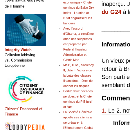
Consultative des Droits
économique - Chute
inaperçu. 
de l'Homme
continue du Baltic Dry
du G24
à l
Index - La crise et
l'Etat engraissent les
banques
________
Avec l'accord
d'Obama, la troisième
crise des subprimes
Informatio
est préparée par
Integrity Watch
Federal Housing
Collusion lobbying
Administration et
Un vieux po
vs. Commission
Ginnie Mae
Européenne
IASB, IFRS, Solvency
retour à B
II, Bâle II: Victoire de
la Lutte des classes
Son parti 
financières - Droit de
semblant d
cacher les risques
Berlin: deux décades
Comment
perdues, et la Chute
continue du PIB furtif
et fictif
Citizens' Dashboard of
1.
Le 2. no
La Société Générale
Finance
appelle ses clients à
Inform
se préparer à
l'Effondrement Global