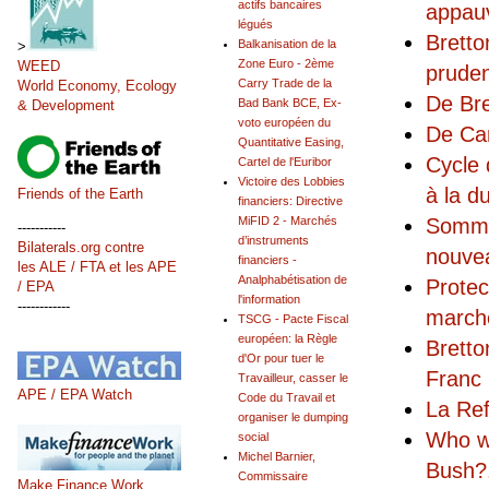
actifs bancaires
appauv
légués
Bretto
Balkanisation de la
>
Zone Euro - 2ème
WEED
pruden
Carry Trade de la
World Economy, Ecology
De Bre
Bad Bank BCE, Ex-
& Development
voto européen du
De Can
Quantitative Easing,
Cycle 
Cartel de l'Euribor
Victoire des Lobbies
à la d
Friends of the Earth
financiers: Directive
Sommat
MiFID 2 - Marchés
-----------
d’instruments
Bilaterals.org contre
nouvea
financiers -
les ALE / FTA et les APE
Analphabétisation de
Protec
/ EPA
l'information
------------
marché
TSCG - Pacte Fiscal
européen: la Règle
Bretto
d'Or pour tuer le
Franc
Travailleur, casser le
APE / EPA Watch
Code du Travail et
La Ref
organiser le dumping
Who wa
social
Michel Barnier,
Bush?
Commissaire
Make Finance Work