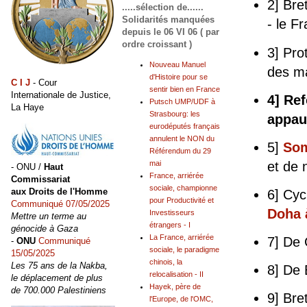
2] Bre
.....sélection de......
Solidarités manquées
- le F
depuis le 06 VI 06 ( par
ordre croissant )
3] Pro
Nouveau Manuel
des m
d'Histoire pour se
C I J
- Cour
sentir bien en France
Internationale de Justice,
4] Re
Putsch UMP/UDF à
La Haye
Strasbourg: les
appau
eurodéputés français
annulent le NON du
5]
Som
Référendum du 29
et de 
mai
- ONU /
Haut
France, arriérée
Commissariat
sociale, championne
aux Droits de l'Homme
6] Cy
pour Productivité et
Communiqué 07/05/2025
Doha 
Investisseurs
Mettre un terme au
étrangers - I
génocide à Gaza
La France, arriérée
7] De
-
ONU
Communiqué
sociale, le paradigme
15/05/2025
chinois, la
Les 75 ans de la Nakba,
8] De 
relocalisation - II
le déplacement de plus
Hayek, père de
de 700.000 Palestiniens
9] Bre
l'Europe, de l'OMC,