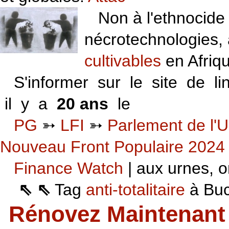
Non à l'ethnocide 
nécrotechnologies,
cultivables
en Afriq
S'informer sur le site de li
il y a
20 ans
le
06 VI 06
PG
➳
LFI
➳
Parlement de l'U
Nouveau Front Populaire 2024
Finance Watch
| aux urnes, on
⇖ ⇖
Tag
anti-totalitaire
à Buca
Rénovez Maintenant 