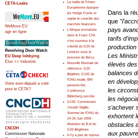
La mafia de l'Union
CETA-Leaks
Européenne épargne
Dans la ré
les Hedge Fonds et
rejette le contrôle des
que "
l'acc
marchés financiers
WeMove.EU
pays avanc
L'Afrique enchaînée
agir en ligne
dans le Franc CFA
tarifs d’im
s'est soumise à la
production 
volonté du G20 de
Revolving Door Watch
Londres sous la
Les Minist
EU Deep lobbying
pression de Bercy
Elus <> Industrie
Nouvelle Monnaie de
élevés des 
référence: G20
balances de
illégitime, G192 de
l'ONU inutile, BRI
en dévelop
Votre euro-député a voté
parasecrète,
pour le CETA?
les circon
Conférence
Bilderberg secrète
les négoci
G192: Commission
s’achever 
Joseph Stiglitz,
Sommet de l'ONU du
exhortent 
24-26 Juin 2009 -
obstacles 
Abandon du $ et du
CNCDH
G20 illégitimes
aux pauvr
Commission Nationale
Il n'y a pas de reprise