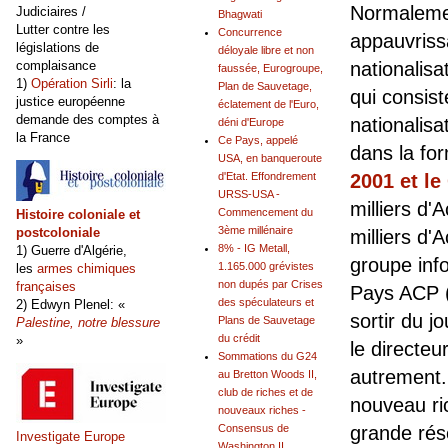
Normalemen
Judiciaires /
Bhagwati
Lutter contre les
Concurrence
appauvriss
législations de
déloyale libre et non
complaisance
nationalis
faussée, Eurogroupe,
1)
Opération Sirli
: la
Plan de Sauvetage,
qui consist
justice européenne
éclatement de l'Euro,
demande des comptes à
nationalisa
déni d'Europe
la France
Ce Pays, appelé
dans la fo
USA, en banqueroute
d'Etat. Effondrement
2001 et le
URSS-USA -
milliers d'
Commencement du
Histoire coloniale et
3ème millénaire
postcoloniale
milliers d
8% - IG Metall,
1) Guerre d'Algérie,
groupe inf
1.165.000 grévistes
les
armes chimiques
non dupés par Crises
françaises
Pays ACP (
des spéculateurs et
2) Edwyn Plenel: «
sortir du j
Plans de Sauvetage
Palestine, notre blessure
du crédit
»
le directeu
Sommations du G24
autrement.
au Bretton Woods II,
club de riches et de
nouveau ri
nouveaux riches -
Consensus de
grande rés
Investigate Europe
Washington II