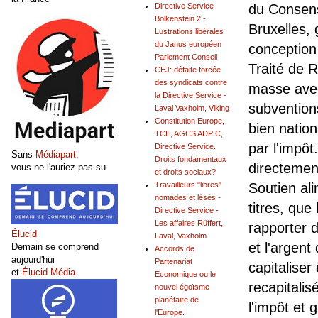
Directive Service
du Consens
Bolkenstein 2 -
Bruxelles, 
Lustrations libérales
du Janus européen
conception 
Parlement Conseil
Traité de 
CEJ: défaite forcée
des syndicats contre
masse avec
la Directive Service -
subventions
Laval Vaxholm, Viking
Constitution Europe,
bien nation
TCE, AGCS ADPIC,
par l'impôt
Directive Service.
Sans
Médiapart
,
Droits fondamentaux
directemen
vous ne l'auriez pas su
et droits sociaux?
Travailleurs "libres"
Soutien al
nomades et lésés -
titres, que
Directive Service -
Les affaires Rüffert,
rapporter d
Élucid
Laval, Vaxholm
et l'argent
Demain se comprend
Accords de
aujourd'hui
Partenariat
capitaliser
et
Élucid Média
Economique ou le
recapitali
nouvel égoïsme
planétaire de
l'impôt et
l'Europe.