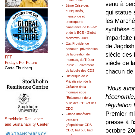
et livre-euro
venu à per
2ème Crise des
surliquidités,
qui statue
mensonge et
les Marché
escroquerie
planétaires de la Fed'
synthèse de
et de la BCE - Global
imparfaite
Meltdown 2009
Etat Providence
de Jagdish 
bancaire: privatisation
siècle des 
de la création de
FFF
monnaie, du Trésor
siècle de 
F
ridays
F
or
F
uture
Public - Eclatement
Greta Thunberg
chacun de 
de la bulle des CDS
Historique de la
Privatisation de la
Création de la
"
Nous avons
monnaie et de
l'économie
l'Eclatement de la
bulle des CDS et des
régulation 
CDO
Premier mi
Chaos monétaire,
Stockholm Resilience
bancaire,
presse à l
and Sustainability Center
géopolitique: CDS,
octobre 20
CDO, bail out, bad