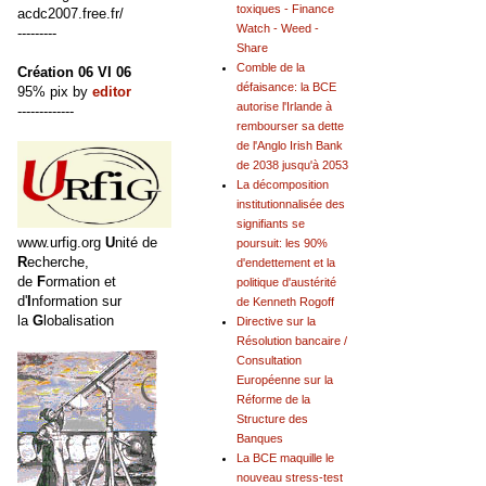
toxiques - Finance
acdc2007.free.fr/
Watch - Weed -
---------
Share
Comble de la
Création 06 VI 06
défaisance: la BCE
95% pix by
editor
autorise l'Irlande à
-------------
rembourser sa dette
de l'Anglo Irish Bank
de 2038 jusqu'à 2053
La décomposition
institutionnalisée des
signifiants se
www.urfig.org
U
nité de
poursuit: les 90%
R
echerche,
d'endettement et la
de
F
ormation et
politique d'austérité
d'
I
nformation sur
de Kenneth Rogoff
la
G
lobalisation
Directive sur la
Résolution bancaire /
Consultation
Européenne sur la
Réforme de la
Structure des
Banques
La BCE maquille le
nouveau stress-test