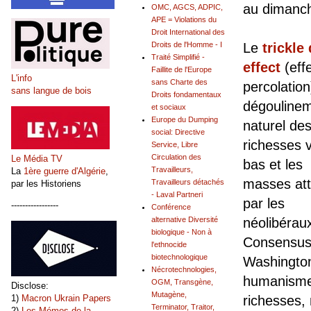
au dimanche
OMC, AGCS, ADPIC,
APE = Violations du
Droit International des
Droits de l'Homme - I
Le
trickle
Traité Simplifié -
effect
(eff
Faillite de l'Europe
L'info
sans Charte des
percolation
sans langue de bois
Droits fondamentaux
dégouline
et sociaux
Europe du Dumping
naturel de
social: Directive
richesses v
Service, Libre
Circulation des
Le Média TV
bas et les
Travailleurs,
La
1ère guerre d'Algérie
,
masses at
Travailleurs détachés
par les Historiens
- Laval Partneri
par les
-----------------
Conférence
alternative Diversité
néolibérau
biologique - Non à
Consensus
l'ethnocide
biotechnologique
Washington
Nécrotechnologies,
humanisme 
OGM, Transgène,
Disclose:
Mutagène,
1)
Macron Ukrain Papers
richesses, 
Terminator, Traitor,
2)
Les Mémos de la