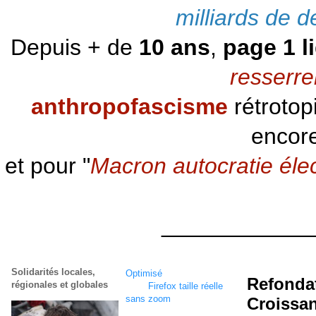
milliards de d
Depuis + de
10 ans
,
page 1 l
resserre
anthropofascisme
rétrotop
encore
et pour "
Macron autocratie éle
____________
Solidarités locales,
Optimisé
écran
1920 x
Refonda
régionales et globales
1080
Firefox taille réelle
sans zoom
Croissan