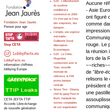
G20 - L'effondrement
Aucune réf
du système
- Asie Eur
ordolibéral a
commencé en 2006 -
ont figuré
Ce n'est pas la Crise
Fondation Jean Jaurès
comme dan
des subprimes, des
Penser pour agir
banques...
impressionn
L'emploi, une urgence
mal traitée -
Communiqué
Guillaume Duval,
rouge. Le 
Stop CETA
Alternatives
Economiques
la réunion
G20 - La Chine,
lors de la
l'Argentine
LobbyFacts.eu
contournent avec le
~~riches~
information chiffrées
Yuan, nouvelle
lobbying Europe.
de "
libre-
monnaie de
référence, le FMI
relisons l
promu banque
président 
centrale
Stress Test - Obama,
une pastill
chef du gang Ponzi &
Bush, manipule les
assoupliss
CETA JEFTA TTIP
normes comptables
Accords Libre-échange
communiqu
de son organisation
de nouvelle génération