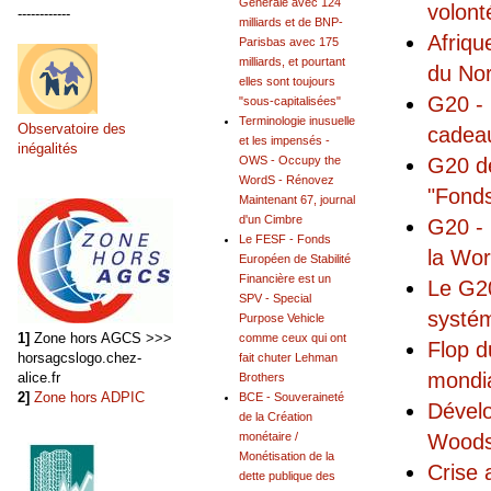
Générale avec 124
volont
------------
milliards et de BNP-
Afriqu
Parisbas avec 175
milliards, et pourtant
du No
elles sont toujours
G20 - 
"sous-capitalisées"
Terminologie inusuelle
Observatoire des
cadeau
et les impensés -
inégalités
G20 de
OWS - Occupy the
WordS - Rénovez
"Fonds
Maintenant 67, journal
d'un Cimbre
G20 - 
Le FESF - Fonds
la Wo
Européen de Stabilité
Financière est un
Le G20
SPV - Special
systém
Purpose Vehicle
1]
Zone hors AGCS >>>
comme ceux qui ont
Flop d
horsagcslogo.chez-
fait chuter Lehman
mondia
alice.fr
Brothers
2]
Zone hors ADPIC
BCE - Souveraineté
Dévelo
de la Création
Woods
monétaire /
Monétisation de la
Crise 
dette publique des