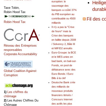
Heilig
européen: le
sauvetage des
Taxe Tobin,
durabl
banques a coûté 37%
Robin Hood Tax
du PIB européen au
Fil des c
contribuable ou 4500
Robin Hood Tax
milliards
Il n’y a pas la "Crise
de l’euro" mais la
Crise des banques
en faillite depuis 2008
/ Solvency 2, Bâle III
Réseau des Entreprises
et MiFID2 annulés
responsables
Euro-Groupe: la BCE
Corporate Accountability
et le MES unies en
bad bank, en bail-out-
Fonds, en pool de
défaisance avec des
Global Coalition Against
Euro-Bonds / Euro-
Corruption
Bills à la clef
Deutsche Bank crée
des milliards de
nouveaux produits
1)
Les chiffres du
financiers titrisés /
chômage
Concours Internet
2)
Les Autres Chiffres Du
des actifs les plus
Chômage