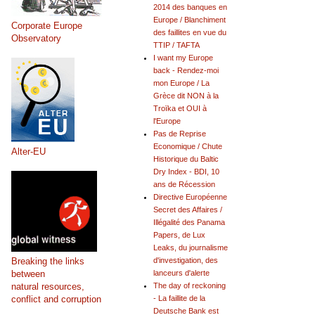
2014 des banques en
Europe / Blanchiment
Corporate Europe
des faillites en vue du
Observatory
TTIP / TAFTA
I want my Europe
back - Rendez-moi
mon Europe / La
Grèce dit NON à la
Troïka et OUI à
l'Europe
Pas de Reprise
Economique / Chute
Alter-EU
Historique du Baltic
Dry Index - BDI, 10
ans de Récession
Directive Européenne
Secret des Affaires /
Illégalité des Panama
Papers, de Lux
Leaks, du journalisme
Breaking the links
d'investigation, des
between
lanceurs d'alerte
natural resources,
The day of reckoning
conflict and corruption
- La faillite de la
Deutsche Bank est