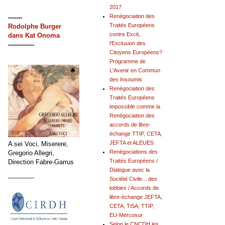
2017
Renégociation des
-------
Traités Européens
Rodolphe Burger
contre Excit,
dans
Kat Onoma
l'Exclusion des
-------------
Citoyens Européens?
Programme de
L'Avenir en Commun
des Insoumis
Renégociation des
Traités Européens
impossible comme la
Renégociation des
accords de libre-
échange TTIP, CETA,
JEFTA et ALEUES
A sei Voci, Miserere,
Renégociations des
Gregorio Allegri,
Traités Européens /
Direction Fabre-Garrus
Dialogue avec la
-------------
Société Civile... des
lobbies / Accords de
libre-échange JEFTA,
CETA, TiSA, TTIP,
EU-Mercosur
Selon le CNCDH les