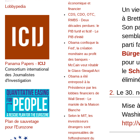
économique et
Lobbypedia
Un vie
financier
CDS, CDO, OTC,
à Bret
RMBS - Deux
décades perdues: le
Son pa
PIB furtif et fictif - Le
sembla
PIB d'initié
Obama confisque la
parti 
Fed', la création
Bürge
monétaire au profit
des banques -
pour u
Panama Papers -
ICIJ
McCain veut rétablir
Consortium international
le
Schi
le Glass-Steagall Act
des Journalistes
Obama a été
élimin
d'Investigation
entreposé à la
Présidence par les
2.
Le 30. n
lobbies financiers de
Wall Street - Le
Mise 
mariole de la Maison
Blanche
Washin
Selon le MIT, les
Plan de sauvetage
investisseurs
http:/
pour l'Eurozone
étrangers sont
responsables de
l'effondrement du