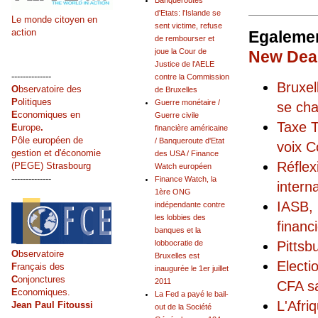
Banqueroutes
d'Etats: l'Islande se
Le monde citoyen en
sent victime, refuse
action
Egalemen
de rembourser et
joue la Cour de
New Deal
Justice de l'AELE
--------------
contre la Commission
Bruxel
O
bservatoire des
de Bruxelles
P
olitiques
Guerre monétaire /
se cha
E
conomiques en
Guerre civile
Taxe T
E
urope
.
financière américaine
Pôle européen de
/ Banqueroute d'Etat
voix C
gestion et d'économie
des USA / Finance
Réflex
(PEGE) Strasbourg
Watch européen
--------------
Finance Watch, la
intern
1ère ONG
IASB, 
indépendante contre
les lobbies des
financ
banques et la
Pittsb
lobbocratie de
O
bservatoire
Bruxelles est
Electi
F
rançais des
inaugurée le 1er juillet
C
onjonctures
2011
CFA sa
E
conomiques.
La Fed a payé le bail-
L'Afri
Jean Paul Fitoussi
out de la Société