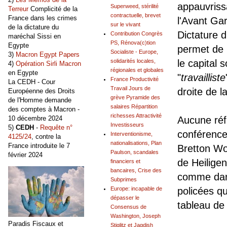
appauvrissa
Superweed, stérilité
Terreur
Complicité de la
contractuelle, brevet
France dans les crimes
l'Avant Gar
sur le vivant
de la dictature du
Dictature d
Contribution Congrès
maréchal Sissi en
PS, Rénova(c)tion
Egypte
permet de 
Socialiste - Europe,
3)
Macron Egypt Papers
solidarités locales,
le capital 
4)
Opération Sirli Macron
régionales et globales
en Egypte
"
travailliste
France Productivité
La CEDH - Cour
Travail Jours de
droite de l
Européenne des Droits
grève Pyramide des
de l'Homme demande
salaires Répartition
des comptes à Macron -
richesses Attractivité
10 décembre 2024
Aucune réf
Investisseurs
5)
CEDH
-
Requête n°
conférences
Interventionisme,
4125/24
, contre la
nationalisations, Plan
France introduite le 7
Bretton Wo
Paulson, scandales
février 2024
de Heilig
financiers et
bancaires, Crise des
comme dans
Subprimes
Europe: incapable de
policées q
dépasser le
tableau de
Consensus de
Washington, Joseph
Paradis Fiscaux et
Stiglitz et Jagdish