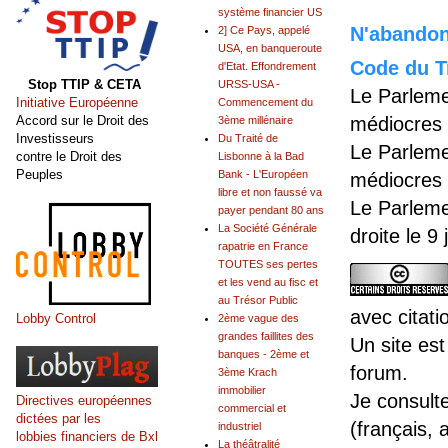
système financier US
N'abandonn
2] Ce Pays, appelé
USA, en banqueroute
Code du Tr
d'Etat. Effondrement
Stop TTIP & CETA
URSS-USA -
Le Parleme
Initiative Européenne
Commencement du
Accord sur le Droit des
médiocres 
3ème millénaire
Investisseurs
Du Traité de
Le Parleme
contre le Droit des
Lisbonne à la Bad
Peuples
Bank - L'Européen
médiocres 
libre et non faussé va
Le Parleme
payer pendant 80 ans
La Société Générale
droite le 9
rapatrie en France
TOUTES ses pertes
et les vend au fisc et
au Trésor Public
avec citati
Lobby Control
2ème vague des
grandes faillites des
Un site est
banques - 2ème et
forum.
3ème Krach
immobilier
Je consult
Directives européennes
commercial et
dictées par les
(français, 
industriel
lobbies financiers de Bxl
La théâtralité