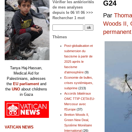
G24
Vérifier les antériorités
de mes analyses
depuis le 06 VI 06 >>>
Par
Thomas
Rechercher 1 mot
Woods II, 
permanent
Thèmes
Post-globalisation et
submersion du
fascisme à partir de
2025 après le
fascisme
Tanya Haj-Hassan,
d'atmosphère
(9)
Medical Aid for
Economie de bulles,
Palestinians, adresses
crises systémiques,
the
EU parliament
and
subprime
(213)
the
UNO
about childrens
Accords bilatéraux
in Gaza
OMC TTIP CETA EU-
Mercosur avec
l'Europe
(37)
Bretton Woods II,
Green New Deal,
Système Monétaire
VATICAN NEWS
International
(26)