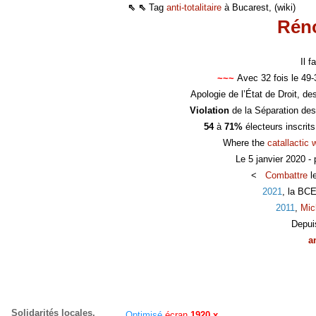
⇖ ⇖
Tag
anti-totalitaire
à Bucarest, (wiki)
Réno
Il 
~~~
Avec 32 fois le 49
Apologie de l’État de Droit, d
Violation
de la Séparation des
54
à
71%
électeurs inscrit
Where the
catallactic 
Le 5 janvier 2020 -
<
Combattre
l
2021
, la BC
2011
,
Mic
Depui
a
Solidarités locales,
Optimisé
écran
1920 x