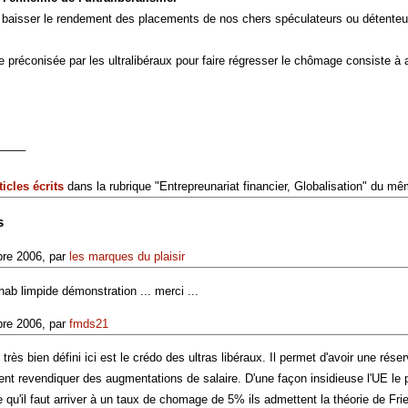
it baisser le rendement des placements de nos chers spéculateurs ou détenteurs
 préconisée par les ultralibéraux pour faire régresser le chômage consiste à a
____
ticles écrits
dans la rubrique "Entrepreunariat financier, Globalisation" du m
s
re 2006, par
les marques du plaisir
ab limpide démonstration ... merci ...
re 2006, par
fmds21
rès bien défini ici est le crédo des ultras libéraux. Il permet d'avoir une rés
ent revendiquer des augmentations de salaire. D'une façon insidieuse l'UE le pr
 qu'il faut arriver à un taux de chomage de 5% ils admettent la théorie de Fr