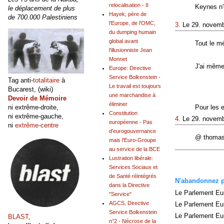
relocalisation - II
Keynes n'e
le déplacement de plus
Hayek, père de
de 700.000 Palestiniens
l'Europe, de l'OMC,
3.
Le 29. novemb
du dumping humain
global avant
Tout le mé
l'illusionniste Jean
Monnet
J'ai même
Europe: Directive
Service Bolkenstein -
Tag anti-
totalitaire
à
Le travail est toujours
Bucarest, (wiki)
une marchandise à
Devoir de Mémoire
éliminer
ni extrême-droite,
Pour les 
Constitution
ni extrême-gauche,
4.
Le 29. novemb
européenne - Pas
ni
extrême-centre
d'eurogouvernance
@ thomas, 
mais l'Euro-Groupe
au service de la BCE
Lustration libérale:
Services Sociaux et
de Santé réintégrés
N'abandonnez pl
dans la Directive
Le Parlement Eu
"Service"
AGCS, Directive
Le Parlement Eu
Service Bolkenstein
Le Parlement Eur
BLAST
,
n°2 - Nécrose de la