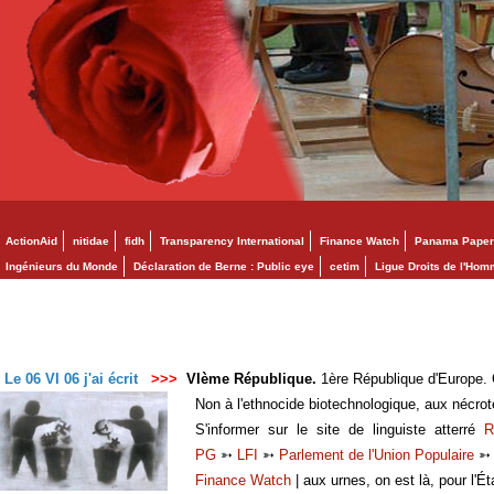
ActionAid
nitidae
fidh
Transparency International
Finance Watch
Panama Paper
Ingénieurs du Monde
Déclaration de Berne : Public eye
cetim
Ligue Droits de l'Ho
Le 06 VI 06 j'ai écrit
>>>
VIème République.
1ère République d'Europe. C
Non à l'ethnocide biotechnologique, aux nécro
S'informer sur le site de linguiste atterré
R
PG
➳
LFI
➳
Parlement de l'Union Populaire
Finance Watch
| aux urnes, on est là, pour l'Ét