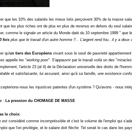
 que les 10% des salariés les mieux lotis perçoivent 30% de la masse salar
t que les plus riches ont de plus en plus de revenus en dehors du seul salaire
r, comme le signale un article du Monde daté du 10 septembre 1999 "
que l
0 fois
plus que le travail d'un autre homme ?... L'argent rend fou...il y a deux 
r qu'
un tiers des Européens
vivant sous le seuil de pauvreté appartiennen
es appelle les "
working poor"
. S'appauvrir par le travail voilà un des "miracles"
simplement, l'article 23 (al 4) de la Déclaration universelle des droits de l'ho
table et satisfaisante, lui assurant, ainsi qu'à sa famille, une existence conf
ccepterions-nous les injustices patentes d'un système ? Qu'avons - nous inté
se :
La pression du CHOMAGE DE MASSE
s le choix:
e est considéré comme incompréssible et c'est le volume de l'emploi qui s'adap
ploi que l'on privilégie, et le salaire doit fléchir. Tel serait le cas dans les p