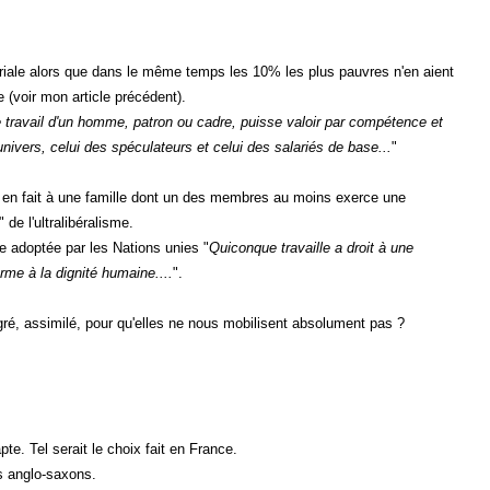
iale alors que dans le même temps les 10% les plus pauvres n'en aient
 (voir mon article précédent).
e travail d'un homme, patron ou cadre, puisse valoir par compétence et
univers, celui des spéculateurs et celui des salariés de base...
"
t en fait à une famille dont un des membres au moins exerce une
 de l'ultralibéralisme.
mme adoptée par les Nations unies "
Quiconque travaille a droit à une
orme à la dignité humaine....
".
gré, assimilé, pour qu'elles ne nous mobilisent absolument pas ?
te. Tel serait le choix fait en France.
ays anglo-saxons.