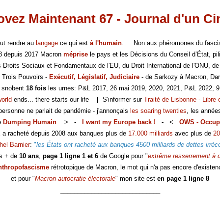
vez Maintenant 67 - Journal d'un C
faut rendre au
langage
ce qui est
à l'humain
. Non aux phéromones du fasc
-3 depuis 2017 Macron
méprise
le pays et les Décisions du Conseil d’État, pili
es Droits Sociaux et Fondamentaux de l'EU, du Droit International de l'ONU, de
 Trois Pouvoirs -
Exécutif, Législatif, Judiciaire
- de Sarkozy à Macron, Dar
s snobent
18 fois
les urnes: P&L 2017, 26 mai 2019, 2020, 2021, P&L 2022, 9
world
ends... there starts our life
|
S'informer sur
Traité de Lisbonne - Libre 
 personne ne parlait de pandémie - j'annonçais
les soaring twenties
, les année
e
Dumping Humain
> -
I want my Europe back !
-
<
OWS - Occup
E a racheté depuis 2008 aux banques plus de
17.000 milliards
avec plus de
20
hel Barnier
:
"
les États ont racheté aux banques 4500 milliards de dettes irréc
s + de
10 ans
,
page 1 ligne 1 et 6
de Google pour "
extrême resserrement à d
nthropofascisme
rétrotopique de Macron, le mot qui n'a pas encore d'existen
et pour "
Macron autocratie électorale
" mon site est
en page 1 ligne 8
_____________________________