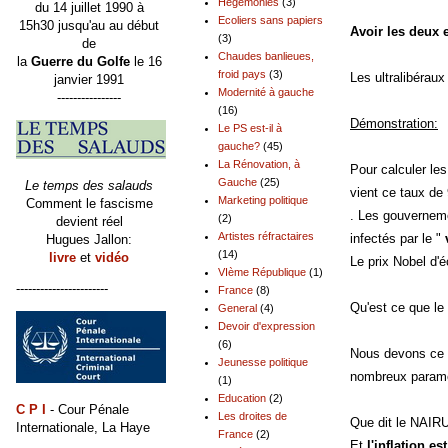
Hégémonies
(3)
du 14 juillet 1990 à
Ecoliers sans papiers
15h30 jusqu'au au début
Avoir les deux 
(3)
de
Chaudes banlieues,
la
Guerre du Golfe
le 16
froid pays
(3)
Les ultralibéraux
janvier 1991
Modernité à gauche
----------------
(16)
Démonstration:
Le PS est-il à
gauche?
(45)
La Rénovation, à
Pour calculer le
Gauche
(25)
Le temps des salauds
vient ce taux de
Marketing politique
Comment le fascisme
. Les gouverneme
(2)
devient réel
Artistes réfractaires
infectés par le "
Hugues Jallon:
(14)
livre
et
vidéo
Le prix Nobel d'
VIème République
(1)
-----------------------
France
(8)
Qu'est ce que l
General
(4)
Devoir d'expression
(6)
Nous devons ce c
Jeunesse politique
nombreux paramèt
(1)
Education
(2)
C P I
- Cour Pénale
Les droites de
Que dit le NAIRU 
Internationale, La Haye
France
(2)
Et
l'inflation es