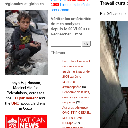
Travailleurs 
régionales et globales
1080
Firefox taille réelle
sans zoom
Par Sébastien l
Vérifier les antériorités
de mes analyses
depuis le 06 VI 06 >>>
Rechercher 1 mot
Thèmes
Post-globalisation et
submersion du
fascisme à partir de
2025 après le
fascisme
Tanya Haj-Hassan,
d'atmosphère
(9)
Medical Aid for
Economie de bulles,
Palestinians, adresses
crises systémiques,
the
EU parliament
and
subprime
(213)
the
UNO
about childrens
Accords bilatéraux
in Gaza
OMC TTIP CETA EU-
Mercosur avec
l'Europe
(37)
Bretton Woods II,