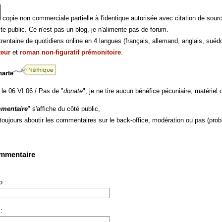
copie non commerciale partielle à l'identique autorisée avec citation de sour
te public. Ce n'est pas un blog, je n'alimente pas de forum.
rentaine de quotidiens online en 4 langues (français, allemand, anglais, suédo
teur
et
roman non-figuratif prémonitoire
.
harte
 le 06 VI 06 / Pas de "
donate
", je ne tire aucun bénéfice pécuniaire, matériel o
mentaire
" s'affiche du côté public,
 toujours aboutir les commentaires sur le back-office, modération ou pas (prob
ommentaire
 :
: