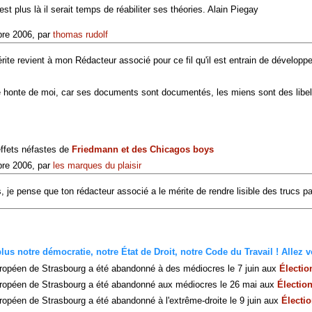
st plus là il serait temps de réabiliter ses théories. Alain Piegay
re 2006, par
thomas rudolf
rite revient à mon Rédacteur associé pour ce fil qu'il est entrain de développe
 honte de moi, car ses documents sont documentés, les miens sont des libe
effets néfastes de
Friedmann et des Chicagos boys
re 2006, par
les marques du plaisir
je pense que ton rédacteur associé a le mérite de rendre lisible des trucs pass
us notre démocratie, notre État de Droit, notre Code du Travail ! Allez vo
ropéen de Strasbourg a été abandonné à des médiocres le 7 juin aux
Électi
ropéen de Strasbourg a été abandonné aux médiocres le 26 mai aux
Électio
opéen de Strasbourg a été abandonné à l'extrême-droite le 9 juin aux
Électi