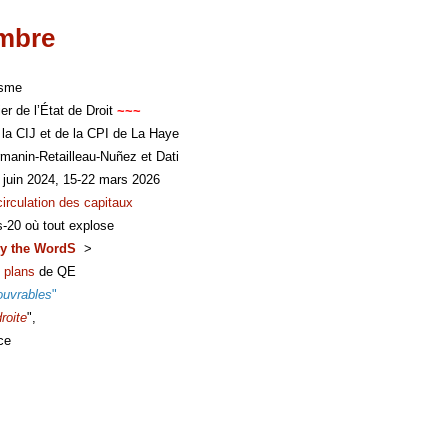
imbre
isme
er de l’État de Droit
~~~
 la CIJ et de la CPI de La Haye
manin-Retailleau-Nuñez et Dati
 juin 2024, 15-22 mars 2026
circulation des capitaux
s-20 où tout explose
y the WordS
>
 plans
de QE
ouvrables
"
roite
",
ce