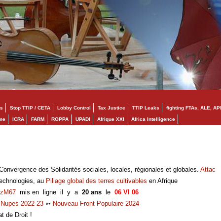
s
Stop TTIP / CETA
Lobby Control
Tax Justice
TTIP Leaks
fighting FTAs, ALE, AP
mme
ICRA
FARM
ROPPA
UPADI
Afrique XXI
Africa Intelligence
onvergence des Solidarités sociales, locales, régionales et globales.
Attac
technologies, au
Pillage global des terres cultivables
en Afrique
zM67
mis en ligne il y a
20 ans
le
06 VI 06
➳
Nupes-2022-23
➳
Nouveau Front Populaire 2024
at de Droit !