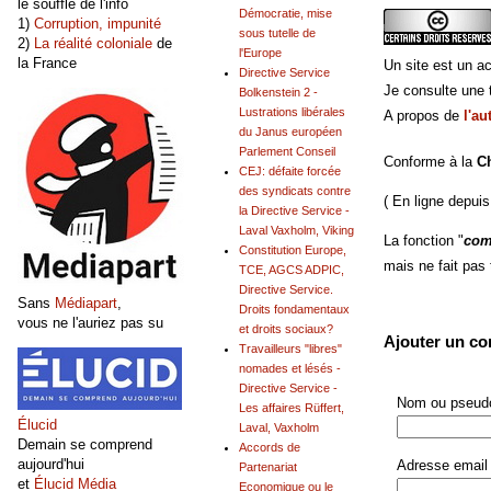
le souffle de l'info
Démocratie, mise
1)
Corruption, impunité
sous tutelle de
2)
La réalité coloniale
de
l'Europe
la France
Un site est un ac
Directive Service
Je consulte une t
Bolkenstein 2 -
Lustrations libérales
A propos de
l'au
du Janus européen
Parlement Conseil
Conforme à la
C
CEJ: défaite forcée
des syndicats contre
( En ligne depuis
la Directive Service -
Laval Vaxholm, Viking
La fonction "
com
Constitution Europe,
mais ne fait pas
TCE, AGCS ADPIC,
Directive Service.
Sans
Médiapart
,
Droits fondamentaux
vous ne l'auriez pas su
et droits sociaux?
Ajouter un c
Travailleurs "libres"
nomades et lésés -
Directive Service -
Nom ou pseudo
Les affaires Rüffert,
Élucid
Laval, Vaxholm
Demain se comprend
Accords de
aujourd'hui
Adresse email 
Partenariat
et
Élucid Média
Economique ou le