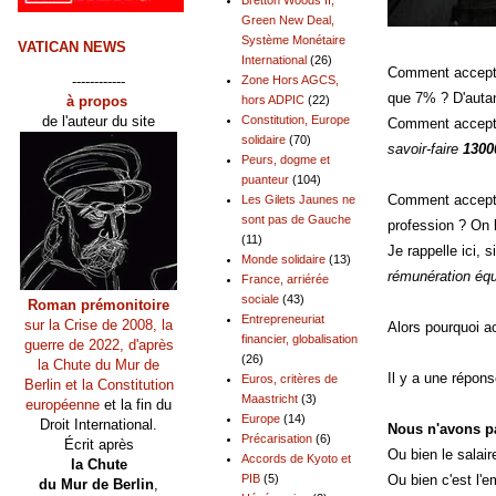
Green New Deal,
Système Monétaire
VATICAN NEWS
International
(26)
Comment accepter
------------
Zone Hors AGCS,
que 7% ? D'autan
à propos
hors ADPIC
(22)
de l'auteur du site
Constitution, Europe
Comment accepte
solidaire
(70)
savoir-faire
1300
Peurs, dogme et
puanteur
(104)
Comment accepte
Les Gilets Jaunes ne
sont pas de Gauche
profession ? On l
(11)
Je rappelle ici, 
Monde solidaire
(13)
rémunération équi
France, arriérée
sociale
(43)
Roman prémonitoire
Entrepreneuriat
sur la Crise de 2008, la
Alors pourquoi a
financier, globalisation
guerre de 2022, d'après
(26)
la Chute du Mur de
Il y a une répon
Euros, critères de
Berlin et la Constitution
Maastricht
(3)
européenne
et la fin du
Europe
(14)
Droit International.
Nous n'avons pa
Précarisation
(6)
Écrit après
Ou bien le salair
Accords de Kyoto et
la Chute
Ou bien c'est l'em
PIB
(5)
du Mur de Berlin
,