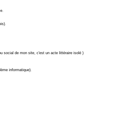
ce.
is).
u social de mon site, c'est un acte littéraire isolé )
lème informatique).