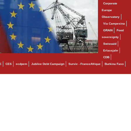
Corporate
Europe
Observatory
Via Campesina
GRAIN
Food
sovereignty
Swissaid
Erlassjahr
CDB
E
CES
ecdpem
Jubilee Debt Campaign
Survie - FranceAfrique
Burkina Faso