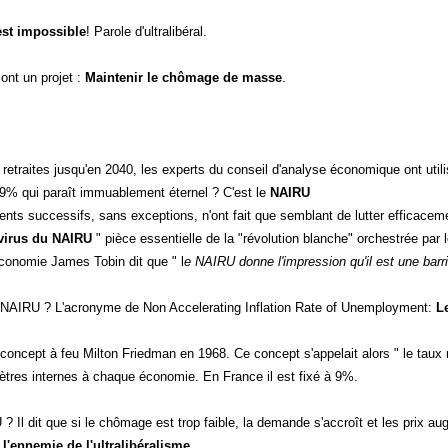
est impossible
! Parole d'ultralibéral.
 ont un projet :
Maintenir le chômage de masse
.
s retraites jusqu'en 2040, les experts du conseil d'analyse économique ont ut
 9% qui paraît immuablement éternel ? C'est le
NAIRU
nts successifs, sans exceptions, n'ont fait que semblant de lutter efficace
virus du NAIRU
" pièce essentielle de la "révolution blanche" orchestrée par l
économie James Tobin dit que " l
e NAIRU donne l'impression qu'il est une bar
e NAIRU ? L'acronyme de Non Accelerating Inflation Rate of Unemployment:
L
oncept à feu Milton Friedman en 1968. Ce concept s'appelait alors " le taux 
res internes à chaque économie. En France il est fixé à 9%.
? Il dit que si le chômage est trop faible, la demande s'accroît et les prix a
t l'ennemie de l'ultralibéralisme.