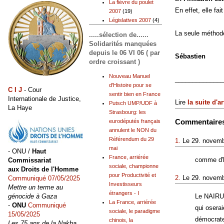
La fièvre du poulet
En effet, elle fa
2007
(19)
Législatives 2007
(4)
La seule méthode
.....sélection de......
Solidarités manquées
depuis le 06 VI 06 ( par
Sébastien
ordre croissant )
Nouveau Manuel
______________
d'Histoire pour se
C I J
- Cour
sentir bien en France
Internationale de Justice,
Lire
la suite d'ar
Putsch UMP/UDF à
La Haye
Strasbourg: les
Commentaire
eurodéputés français
annulent le NON du
Référendum du 29
1.
Le 29. novemb
mai
- ONU /
Haut
France, arriérée
comme d'h
Commissariat
sociale, championne
aux Droits de l'Homme
pour Productivité et
2.
Le 29. novemb
Communiqué 07/05/2025
Investisseurs
Mettre un terme au
étrangers - I
génocide à Gaza
Le NAIRU t
La France, arriérée
-
ONU
Communiqué
qui oserai
sociale, le paradigme
15/05/2025
démocrate
chinois, la
Les 75 ans de la Nakba,